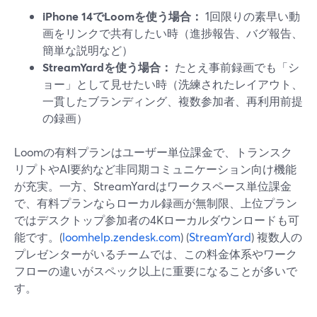
iPhone 14でLoomを使う場合：
1回限りの素早い動
画をリンクで共有したい時（進捗報告、バグ報告、
簡単な説明など）
StreamYardを使う場合：
たとえ事前録画でも「シ
ョー」として見せたい時（洗練されたレイアウト、
一貫したブランディング、複数参加者、再利用前提
の録画）
Loomの有料プランはユーザー単位課金で、トランスク
リプトやAI要約など非同期コミュニケーション向け機能
が充実。一方、StreamYardはワークスペース単位課金
で、有料プランならローカル録画が無制限、上位プラン
ではデスクトップ参加者の4Kローカルダウンロードも可
能です。(
loomhelp.zendesk.com
) (
StreamYard
) 複数人の
プレゼンターがいるチームでは、この料金体系やワーク
フローの違いがスペック以上に重要になることが多いで
す。