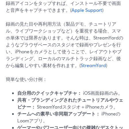
録画アイコンをタップすれば、インストール不要で画面
と音声をキャプチャできます。(
Apple Support
)
録画の見た目や再利用方法（製品デモ、チュートリア
ル、ライブワークショップなど）を重視する場合、スマ
ホ単体では限界があります。そんな時は、StreamYardの
ようなブラウザベースのスタジオで録画やプレゼンを行
い、iPhoneをカメラとして使うことで、レイアウトやブ
ランディング、ローカルのマルチトラック録画など、後
から編集しやすい素材を作れます。(
StreamYard
)
簡単な使い分け例：
自分用のクイックキャプチャ：
iOS画面録画のみ。
共有・ブランディングされたチュートリアルやウェ
ビナー：
StreamYardスタジオ＋iPhoneカメラ。
チームへの素早い非同期アップデート：
iPhoneの
Loomアプリ。
ゲーマーやパワーユーザー向けの複雑なデスクトッ