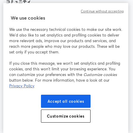
コミュニティ
Continue without accepting
StreamYard：
We use cookies
We use the necessary technical cookies to make our site work.
参加する
We'd also like to set analytics and profiling cookies to deliver
more relevant ads, improve our products and services, and
オン
X
reach more people who may love our products. These will be
Facebook
YouTube
ライ
(Twitter)
新しいタブで開く
新し
新しいタブで開く
set only if you accept them.
ンセ
ミナ
If you close this message, we won’t set analytics and profiling
ー
cookies, and this won’t limit your browsing experience. You
can customize your preferences with the
Customize cookies
Instagram
LinkedIn
新しいタブで開く
新しいタブで開く
button below. For more information, have a look at our
Privacy Policy
Accept all cookies
利用規約
プラットフォーム利用規約
新しいタブで開く
新しいタブで開く
Customize cookies
個人情報保護方針
クッキーポリシー
新しいタブで開く
新しいタブで開く
クッキーの設定
ヘルプセンター
日本語