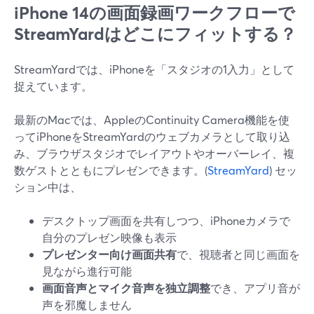
iPhone 14の画面録画ワークフローで
StreamYardはどこにフィットする？
StreamYardでは、iPhoneを「スタジオの1入力」として
捉えています。
最新のMacでは、AppleのContinuity Camera機能を使
ってiPhoneをStreamYardのウェブカメラとして取り込
み、ブラウザスタジオでレイアウトやオーバーレイ、複
数ゲストとともにプレゼンできます。(
StreamYard
) セッ
ション中は、
デスクトップ画面を共有しつつ、iPhoneカメラで
自分のプレゼン映像も表示
プレゼンター向け画面共有
で、視聴者と同じ画面を
見ながら進行可能
画面音声とマイク音声を独立調整
でき、アプリ音が
声を邪魔しません