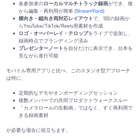
各参加者の
ローカルマルチトラック録画
ができ、後
から編集・再利用が簡単 (
StreamYard
)
横向き・縦向き両対応レイアウト
で、1回の録画か
らYouTube/TikTok/Reels用素材を作成
ロゴ・オーバーレイ・テロップ
をライブで追加し、
録画時点でブランディング済み
プレゼンターノート
を自分だけに表示でき、台本を
見ながら進行可能
モバイル専用アプリと比べ、このスタジオ型アプローチ
は特に、
定期的なデモやオンボーディングセッション
複数メンバーでの共同プロダクトウォークスルー
「カメラロールの生動画」ではなく、すぐ再利用で
きる録画素材
が必要な場合に役立ちます。