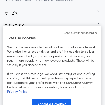
サービス
コミュニティ
Continue without accepting
StreamYard：
We use cookies
We use the necessary technical cookies to make our site work.
参加する
We'd also like to set analytics and profiling cookies to deliver
more relevant ads, improve our products and services, and
オン
X
reach more people who may love our products. These will be
Facebook
YouTube
ライ
(Twitter)
新しいタブで開く
新し
新しいタブで開く
set only if you accept them.
ンセ
ミナ
If you close this message, we won’t set analytics and profiling
ー
cookies, and this won’t limit your browsing experience. You
can customize your preferences with the
Customize cookies
Instagram
LinkedIn
新しいタブで開く
新しいタブで開く
button below. For more information, have a look at our
Privacy Policy
Accept all cookies