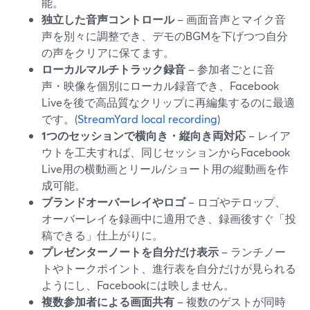
能。
独立した音声コントロール
– 画面音声とマイク音
声を別々に調整でき、デモのBGMを下げつつ自分
の声をクリアに保てます。
ローカルマルチトラック録音
– 参加者ごとに音
声・映像を個別にローカル録音でき、Facebook
Liveを後で高品質なクリップに再編集するのに最適
です。(
StreamYard local recording
)
1つのセッションで横向き・縦向き両対応
– レイア
ウトを工夫すれば、同じセッションからFacebook
Live用の横動画とリール/ショート用の縦動画を作
成可能。
ブランドオーバーレイやロゴ
– ロゴやテロップ、
オーバーレイを録画中に適用でき、録画後すぐ「投
稿できる」仕上がりに。
プレゼンターノートを自分だけ表示
– ランチノー
トやトークポイント、進行表を自分だけが見られる
ようにし、Facebookには映しません。
複数参加者による画面共有
– 複数のゲストが同時