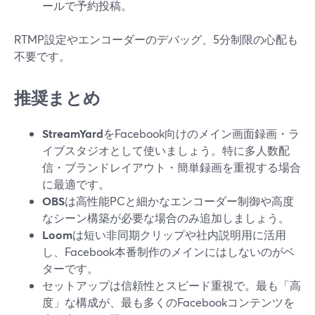
ールで予約投稿。
RTMP設定やエンコーダーのデバッグ、5分制限の心配も
不要です。
推奨まとめ
StreamYard
をFacebook向けのメイン画面録画・ラ
イブスタジオとして使いましょう。特に多人数配
信・ブランドレイアウト・簡単録画を重視する場合
に最適です。
OBS
は高性能PCと細かなエンコーダー制御や高度
なシーン構築が必要な場合のみ追加しましょう。
Loom
は短い非同期クリップや社内説明用に活用
し、Facebook本番制作のメインにはしないのがベ
ターです。
セットアップは信頼性とスピード重視で。最も「高
度」な構成が、最も多くのFacebookコンテンツを