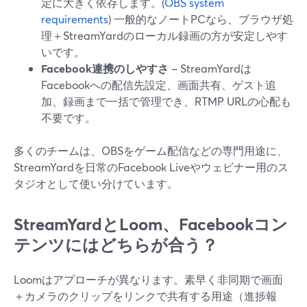
定に大きく依存します。(
OBS system
requirements
) 一般的なノートPCなら、ブラウザ処
理＋StreamYardのローカル録画の方が安定しやす
いです。
Facebook連携のしやすさ
– StreamYardは
Facebookへの配信先設定、画面共有、ゲスト追
加、録画まで一括で管理でき、RTMP URLの心配も
不要です。
多くのチームは、OBSをゲーム配信などの専門用途に、
StreamYardを日常のFacebook Liveやウェビナー用のス
タジオとして使い分けています。
StreamYardとLoom、Facebookコン
テンツにはどちらが合う？
Loomはアプローチが異なります。素早く非同期で画面
＋カメラのクリップをリンクで共有する用途（進捗報