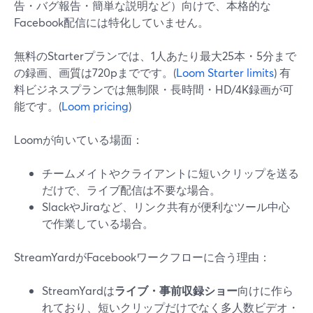
告・バグ報告・簡単な説明など）向けで、本格的な
Facebook配信には特化していません。
無料のStarterプランでは、1人あたり最大25本・5分まで
の録画、画質は720pまでです。(
Loom Starter limits
) 有
料ビジネスプランでは無制限・長時間・HD/4K録画が可
能です。(
Loom pricing
)
Loomが向いている場面：
チームメイトやクライアントに短いクリップを送る
だけで、ライブ配信は不要な場合。
SlackやJiraなど、リンク共有が便利なツール中心
で作業している場合。
StreamYardがFacebookワークフローに合う理由：
StreamYardは
ライブ・事前収録ショー
向けに作ら
れており、短いクリップだけでなく多人数ビデオ・