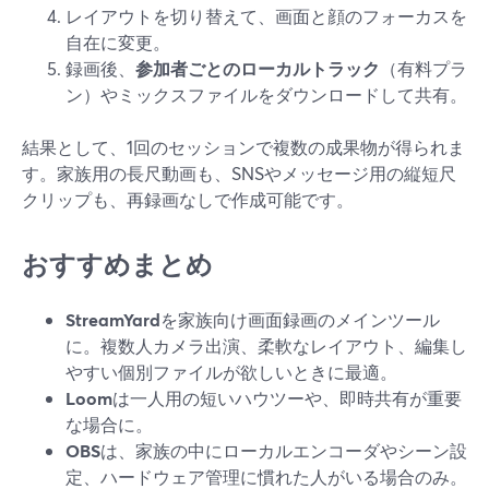
レイアウトを切り替えて、画面と顔のフォーカスを
自在に変更。
録画後、
参加者ごとのローカルトラック
（有料プラ
ン）やミックスファイルをダウンロードして共有。
結果として、1回のセッションで複数の成果物が得られま
す。家族用の長尺動画も、SNSやメッセージ用の縦短尺
クリップも、再録画なしで作成可能です。
おすすめまとめ
StreamYard
を家族向け画面録画のメインツール
に。複数人カメラ出演、柔軟なレイアウト、編集し
やすい個別ファイルが欲しいときに最適。
Loom
は一人用の短いハウツーや、即時共有が重要
な場合に。
OBS
は、家族の中にローカルエンコーダやシーン設
定、ハードウェア管理に慣れた人がいる場合のみ。