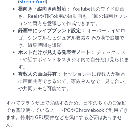
(
StreamYard
)
横向き・縦向き両対応：
YouTube用のワイド動画
も、ReelsやTikTok用の縦動画も、1回の録画セッシ
ョンで両方を意識して作成できます。
録画中にライブブランド設定：
オーバーレイやロ
ゴ、シンプルなビジュアル要素をその場で追加で
き、編集時間を短縮。
ホストだけが見える発表者ノート：
チェックリス
トや話すポイントをスタジオ内で自分だけ見られま
す。
複数人の画面共有：
セッション中に複数人が順番
に画面共有できるので、家族みんなで「見せ合い」
や共同デモも可能です。
すべてブラウザ上で完結するため、日本の多くのご家庭
でも普段使っているノートPCやChromebookで利用でき
ます。特別なGPU要件などを気にする必要はありませ
ん。