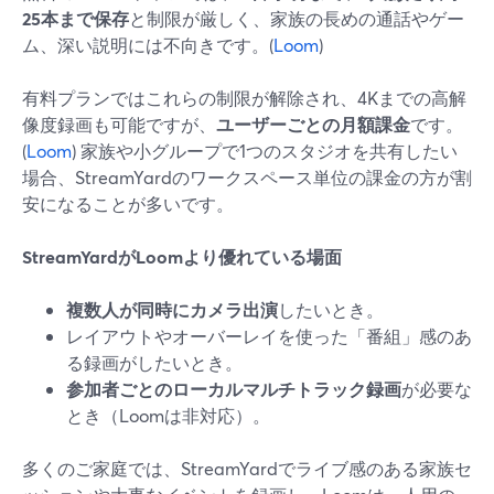
25本まで保存
と制限が厳しく、家族の長めの通話やゲー
ム、深い説明には不向きです。(
Loom
)
有料プランではこれらの制限が解除され、4Kまでの高解
像度録画も可能ですが、
ユーザーごとの月額課金
です。
(
Loom
) 家族や小グループで1つのスタジオを共有したい
場合、StreamYardのワークスペース単位の課金の方が割
安になることが多いです。
StreamYardがLoomより優れている場面
複数人が同時にカメラ出演
したいとき。
レイアウトやオーバーレイを使った「番組」感のあ
る録画がしたいとき。
参加者ごとのローカルマルチトラック録画
が必要な
とき（Loomは非対応）。
多くのご家庭では、StreamYardでライブ感のある家族セ