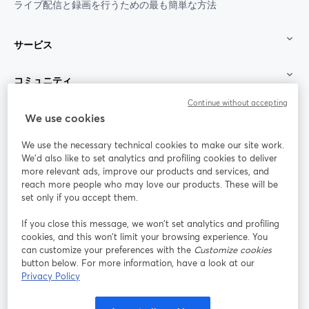
ライブ配信と録画を行うための最も簡単な方法
サービス
コミュニティ
Continue without accepting
StreamYard：
We use cookies
We use the necessary technical cookies to make our site work.
参加する
We'd also like to set analytics and profiling cookies to deliver
more relevant ads, improve our products and services, and
オン
X
reach more people who may love our products. These will be
Facebook
YouTube
ライ
(Twitter)
新しいタブで開く
新し
新しいタブで開く
set only if you accept them.
ンセ
ミナ
If you close this message, we won’t set analytics and profiling
ー
cookies, and this won’t limit your browsing experience. You
can customize your preferences with the
Customize cookies
Instagram
LinkedIn
新しいタブで開く
新しいタブで開く
button below. For more information, have a look at our
Privacy Policy