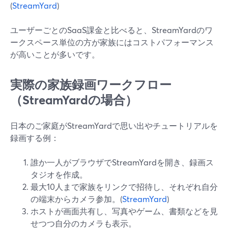
(
StreamYard
)
ユーザーごとのSaaS課金と比べると、StreamYardのワ
ークスペース単位の方が家族にはコストパフォーマンス
が高いことが多いです。
実際の家族録画ワークフロー
（StreamYardの場合）
日本のご家庭がStreamYardで思い出やチュートリアルを
録画する例：
誰か一人がブラウザでStreamYardを開き、録画ス
タジオを作成。
最大10人まで家族をリンクで招待し、それぞれ自分
の端末からカメラ参加。(
StreamYard
)
ホストが画面共有し、写真やゲーム、書類などを見
せつつ自分のカメラも表示。