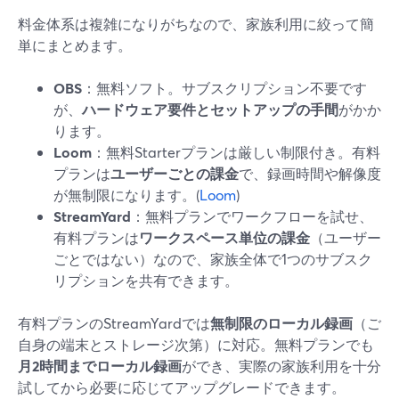
料金体系は複雑になりがちなので、家族利用に絞って簡
単にまとめます。
OBS
：無料ソフト。サブスクリプション不要です
が、
ハードウェア要件とセットアップの手間
がかか
ります。
Loom
：無料Starterプランは厳しい制限付き。有料
プランは
ユーザーごとの課金
で、録画時間や解像度
が無制限になります。(
Loom
)
StreamYard
：無料プランでワークフローを試せ、
有料プランは
ワークスペース単位の課金
（ユーザー
ごとではない）なので、家族全体で1つのサブスク
リプションを共有できます。
有料プランのStreamYardでは
無制限のローカル録画
（ご
自身の端末とストレージ次第）に対応。無料プランでも
月2時間までローカル録画
ができ、実際の家族利用を十分
試してから必要に応じてアップグレードできます。