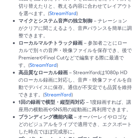
切り替えたりと、教える内容に合わせてレイアウト
を選べます。(
StreamYard
)
マイクとシステム音声の独立制御
– ナレーション
がクリアに聞こえるよう、音声バランスを簡単に調
整できます。
ローカルマルチトラック録画
– 参加者ごとにロー
カルで別々の音声・映像ファイルを保存でき、後で
PremiereやFinal Cutなどで編集する際に最適で
す。(
StreamYard
)
高品質なローカル録画
– StreamYardは1080p HD
のローカル録画に対応し、音声・映像ファイルを自
動でデバイスに保存。通信が不安定でも品質を維持
できます。(
StreamYard
)
1回の録画で横型・縦型両対応
– 1度録画すれば、講
座用の横動画やSNS用の縦動画に再利用できます。
ブランディング機能内蔵
– オーバーレイやロゴな
どのビジュアルをライブで適用でき、エクスポート
した時点でほぼ完成形に。