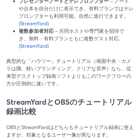
プレゼンターノートとテレプロンプター
– ノート
や台本を自分だけに表示でき、有料プランではテレ
プロンプターも利用可能。自然に進行できます。
(
StreamYard
)
複数参加者対応
– 共同ホストや専門家を招待で
き、無料・有料プランともに複数ゲスト対応。
(
StreamYard
)
典型的な「ハウツー」チュートリアル（画面中央・カメ
ラは隅、軽いブランディング、クリアな音声）なら、従
来型デスクトップ録画ソフトよりもこのワークフローの
方が圧倒的に速いです。
StreamYardとOBSのチュートリアル
録画比較
OBSとStreamYardはどちらもチュートリアル録画に使え
ますが、対象となるユーザー像が異なります。