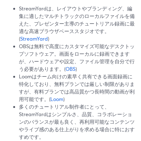
StreamYardは、レイアウトやブランディング、編
集に適したマルチトラックのローカルファイルを備
えた、プレゼンター主導のチュートリアル録画に最
適な高速ブラウザベーススタジオです。
(
StreamYard
)
OBSは無料で高度にカスタマイズ可能なデスクトッ
プソフトウェア。画面をローカルに録画できます
が、ハードウェアや設定、ファイル管理を自分で行
う必要があります。(
OBS
)
Loomはチーム向けの素早く共有できる画面録画に
特化しており、無料プランでは厳しい制限がありま
すが、有料プランでは高品質かつ長時間の動画が利
用可能です。(
Loom
)
多くのチュートリアル制作者にとって、
StreamYardはシンプルさ、品質、コラボレーショ
ンのバランスが最も良く、再利用可能なコンテンツ
やライブ感のある仕上がりを求める場合に特におす
すめです。