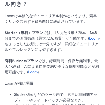
ル向き？
Loomは本格的なチュートリアル制作というより、素早
くリンク共有する録画向けに設計されています。
Starter（無料）プラン
では、1人あたり最大25本・1本5
分までの画面録画（最大720p画質）が可能です。(
Loom
)
ちょっとした説明には十分ですが、詳細なチュートリア
ルやフルレッスンには短すぎます。
有料Businessプラン
では、録画時間・保存数無制限、最
大4K画質、AIによる自動要約や高度な編集機能などが利
用可能です。(
Loom
)
Loomが強い場面：
SlackやJiraなどのツール内で、素早い非同期アッ
プデートやフィードバックが必要なとき。