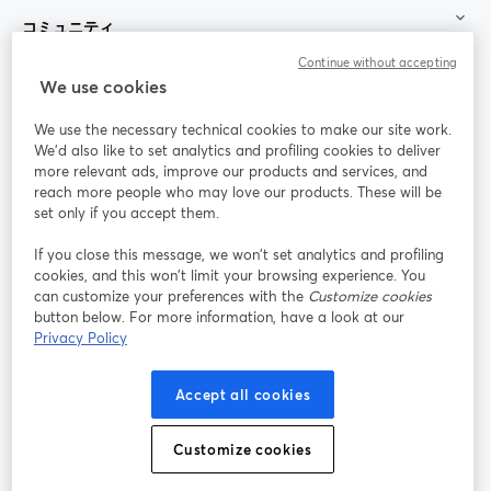
コミュニティ
Continue without accepting
StreamYard：
We use cookies
We use the necessary technical cookies to make our site work.
参加する
We'd also like to set analytics and profiling cookies to deliver
more relevant ads, improve our products and services, and
オン
X
reach more people who may love our products. These will be
Facebook
YouTube
ライ
(Twitter)
新しいタブで開く
新し
新しいタブで開く
set only if you accept them.
ンセ
ミナ
If you close this message, we won’t set analytics and profiling
ー
cookies, and this won’t limit your browsing experience. You
can customize your preferences with the
Customize cookies
Instagram
LinkedIn
新しいタブで開く
新しいタブで開く
button below. For more information, have a look at our
Privacy Policy
Accept all cookies
利用規約
プラットフォーム利用規約
新しいタブで開く
新しいタブで開く
Customize cookies
個人情報保護方針
クッキーポリシー
新しいタブで開く
新しいタブで開く