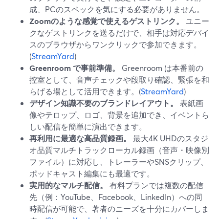
成、PCのスペックを気にする必要がありません。
Zoomのような感覚で使えるゲストリンク。
ユニー
クなゲストリンクを送るだけで、相手は対応デバイ
スのブラウザからワンクリックで参加できます。
(
StreamYard
)
Greenroom で事前準備。
Greenroom は本番前の
控室として、音声チェックや段取り確認、緊張を和
らげる場として活用できます。(
StreamYard
)
デザイン知識不要のブランドレイアウト。
表紙画
像やテロップ、ロゴ、背景を追加でき、イベントら
しい配信を簡単に演出できます。
再利用に最適な高品質録画。
最大4K UHDのスタジ
オ品質マルチトラックローカル録画（音声・映像別
ファイル）に対応し、トレーラーやSNSクリップ、
ポッドキャスト編集にも最適です。
実用的なマルチ配信。
有料プランでは複数の配信
先（例：YouTube、Facebook、LinkedIn）への同
時配信が可能で、著者のニーズを十分にカバーしま