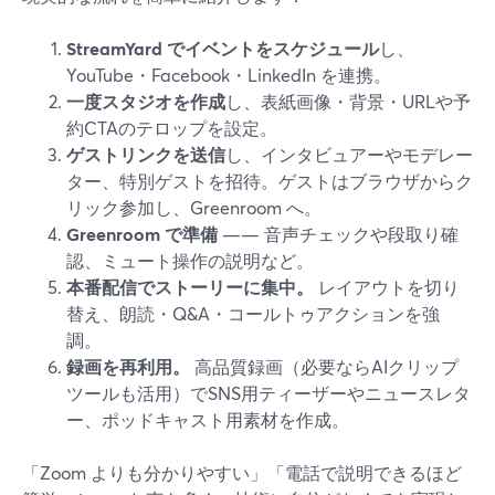
StreamYard でイベントをスケジュール
し、
YouTube・Facebook・LinkedIn を連携。
一度スタジオを作成
し、表紙画像・背景・URLや予
約CTAのテロップを設定。
ゲストリンクを送信
し、インタビュアーやモデレー
ター、特別ゲストを招待。ゲストはブラウザからク
リック参加し、Greenroom へ。
Greenroom で準備
—— 音声チェックや段取り確
認、ミュート操作の説明など。
本番配信でストーリーに集中。
レイアウトを切り
替え、朗読・Q&A・コールトゥアクションを強
調。
録画を再利用。
高品質録画（必要ならAIクリップ
ツールも活用）でSNS用ティーザーやニュースレタ
ー、ポッドキャスト用素材を作成。
「Zoom よりも分かりやすい」「電話で説明できるほど