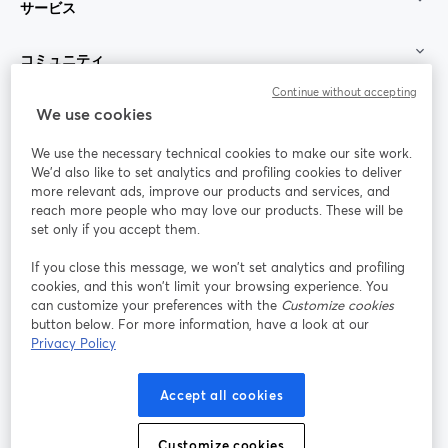
サービス
コミュニティ
Continue without accepting
StreamYard：
We use cookies
We use the necessary technical cookies to make our site work.
参加する
We'd also like to set analytics and profiling cookies to deliver
more relevant ads, improve our products and services, and
オン
X
reach more people who may love our products. These will be
Facebook
YouTube
ライ
(Twitter)
新しいタブで開く
新し
新しいタブで開く
set only if you accept them.
ンセ
ミナ
If you close this message, we won’t set analytics and profiling
ー
cookies, and this won’t limit your browsing experience. You
can customize your preferences with the
Customize cookies
Instagram
LinkedIn
新しいタブで開く
新しいタブで開く
button below. For more information, have a look at our
Privacy Policy
Accept all cookies
利用規約
プラットフォーム利用規約
新しいタブで開く
新しいタブで開く
Customize cookies