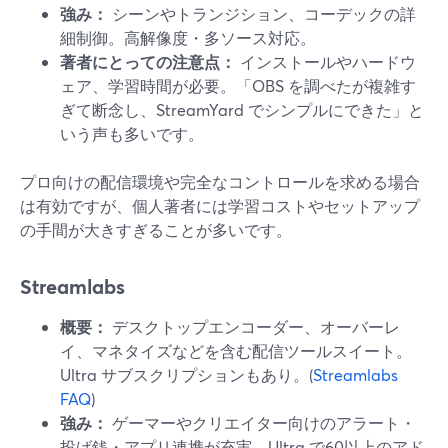
強み：
シーンやトランジション、コーデックの詳
細制御。高解像度・多ソース対応。
著者にとっての注意点：
インストールやハードウ
ェア、学習時間が必要。「OBS を調べたが複雑す
ぎて断念し、StreamYard でシンプルにできた」と
いう声も多いです。
プロ向けの配信環境や完全なコントロールを求める場合
は有効ですが、個人著者には学習コストやセットアップ
の手間が大きすぎることが多いです。
Streamlabs
概要：
デスクトップエンコーダー、オーバーレ
イ、マネタイズなどを含む配信ツールスイート。
Ultra サブスクリプションもあり。(
Streamlabs
FAQ
)
強み：
ゲーマーやクリエイター向けのアラート・
投げ銭・アプリ連携が充実。Ultra で60以上のアド