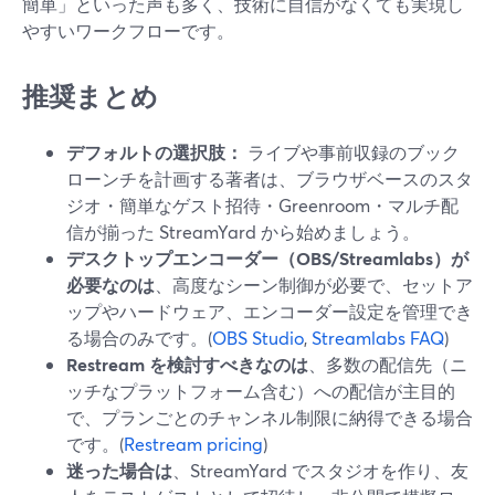
簡単」といった声も多く、技術に自信がなくても実現し
やすいワークフローです。
推奨まとめ
デフォルトの選択肢：
ライブや事前収録のブック
ローンチを計画する著者は、ブラウザベースのスタ
ジオ・簡単なゲスト招待・Greenroom・マルチ配
信が揃った StreamYard から始めましょう。
デスクトップエンコーダー（OBS/Streamlabs）が
必要なのは
、高度なシーン制御が必要で、セットア
ップやハードウェア、エンコーダー設定を管理でき
る場合のみです。(
OBS Studio
,
Streamlabs FAQ
)
Restream を検討すべきなのは
、多数の配信先（ニ
ッチなプラットフォーム含む）への配信が主目的
で、プランごとのチャンネル制限に納得できる場合
です。(
Restream pricing
)
迷った場合は
、StreamYard でスタジオを作り、友