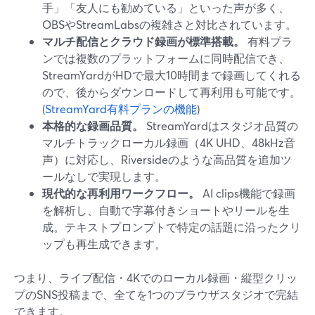
手」「友人にも勧めている」といった声が多く、
OBSやStreamLabsの複雑さと対比されています。
マルチ配信とクラウド録画が標準搭載。
有料プラ
ンでは複数のプラットフォームに同時配信でき、
StreamYardがHDで最大10時間まで録画してくれる
ので、後からダウンロードして再利用も可能です。
(
StreamYard有料プランの機能
)
本格的な録画品質。
StreamYardはスタジオ品質の
マルチトラックローカル録画（4K UHD、48kHz音
声）に対応し、Riversideのような高品質を追加ツ
ールなしで実現します。
現代的な再利用ワークフロー。
AI clips機能で録画
を解析し、自動で字幕付きショートやリールを生
成。テキストプロンプトで特定の話題に沿ったクリ
ップも再生成できます。
つまり、ライブ配信・4Kでのローカル録画・縦型クリッ
プのSNS投稿まで、全てを1つのブラウザスタジオで完結
できます。