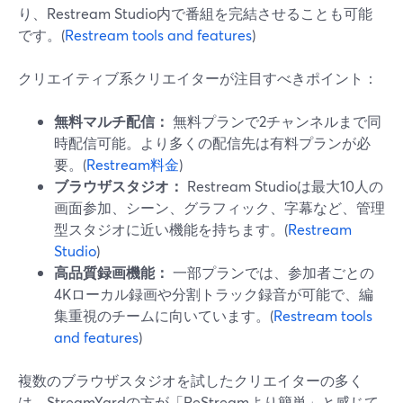
り、Restream Studio内で番組を完結させることも可能
です。(
Restream tools and features
)
クリエイティブ系クリエイターが注目すべきポイント：
無料マルチ配信：
無料プランで2チャンネルまで同
時配信可能。より多くの配信先は有料プランが必
要。(
Restream料金
)
ブラウザスタジオ：
Restream Studioは最大10人の
画面参加、シーン、グラフィック、字幕など、管理
型スタジオに近い機能を持ちます。(
Restream
Studio
)
高品質録画機能：
一部プランでは、参加者ごとの
4Kローカル録画や分割トラック録音が可能で、編
集重視のチームに向いています。(
Restream tools
and features
)
複数のブラウザスタジオを試したクリエイターの多く
は、StreamYardの方が「ReStreamより簡単」と感じて