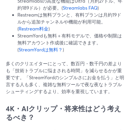
Streamlabsの高度な機能はUltra（月約27ドル、年
約189ドル）が必要。(
Streamlabs FAQ
)
Restreamは無料プランと、有料プランは月約19ド
ルから追加チャンネルや機能が利用可能。
(
Restream料金
)
StreamYardも無料＋有料モデルで、価格や制限は
無料アカウント作成後に確認できます。
(
StreamYardは無料？
)
多くのクリエイターにとって、数百円・数千円の差より
も「技術トラブルに悩まされる時間」を減らせるかが重
要です。「StreamYardのシンプルさにお金を払う」と明
言する人も多く、複雑な無料ツールで夜な夜なトラブル
シューティングするより、効率を重視しています。
4K・AIクリップ・将来性はどう考え
るべき？