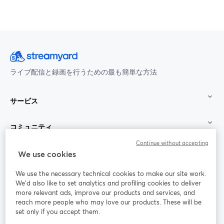
ライブ配信と録画を行うための最も簡単な方法
サービス
コミュニティ
Continue without accepting
StreamYard：
We use cookies
We use the necessary technical cookies to make our site work.
参加する
We'd also like to set analytics and profiling cookies to deliver
more relevant ads, improve our products and services, and
オン
X
reach more people who may love our products. These will be
Facebook
YouTube
ライ
(Twitter)
新しいタブで開く
新し
新しいタブで開く
set only if you accept them.
ンセ