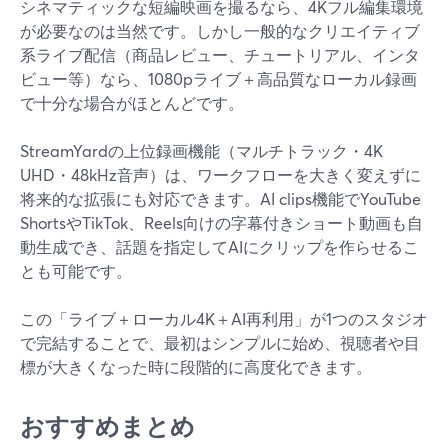
シネマティックな短編映画を撮るなら、4Kフル編集環境
が必要なのは当然です。しかし一般的なクリエイティブ
系ライブ配信（商品レビュー、チュートリアル、インタ
ビュー等）なら、1080pライブ＋高品質なローカル録画
で十分な場合がほとんどです。
StreamYardの上位録画機能（マルチトラック・4K
UHD・48kHz音声）は、ワークフローを大きく変えずに
将来的な拡張にも対応できます。AI clips機能でYouTube
ShortsやTikTok、Reels向けの字幕付きショート動画も自
動生成でき、話題を指定してAIにクリップを作らせるこ
とも可能です。
この「ライブ＋ローカル4K＋AI再利用」が1つのスタジオ
で完結することで、最初はシンプルに始め、視聴者や目
標が大きくなった時に段階的に高度化できます。
おすすめまとめ