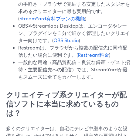
の手軽さ・ブラウザで完結する安定したスタジオを
求めるクリエイターに最も実用的です。
(
StreamYard有料プランの機能
)
OBSやStreamlabs Desktopは、エンコーダやシー
ン、プラグインを自分で細かく管理したいクリエイ
ター向けです。(
OBS Studio
)
Restreamは、ブラウザから複数の配信先に同時配
信したい場合に便利です。(
Restream料金
)
一般的な用途（高品質配信・良質な録画・ゲスト招
待・主要配信先への配信）では、StreamYardが最
もスムーズに全てをカバーします。
クリエイティブ系クリエイターが配
信ソフトに本当に求めているもの
は？
多くのクリエイターは、自宅にテレビ中継車のような設
備を作りたいわけではありません。現実的な要望は以下