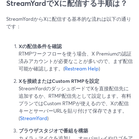
StreamYardでXに配信する手順は？
StreamYardからXに配信する基本的な流れは以下の通り
です：
Xの配信条件を確認
RTMPワークフローを使う場合、X Premiumの認証
済みアカウントが必要なことが多いので、まず配信
可能か確認します。(
Restream Help
)
Xを接続またはCustom RTMPを設定
StreamYardのダッシュボードでXを直接配信先に
追加するか、RTMP配信先として設定します。有料
プランではCustom RTMPが使えるので、Xの配信
キーとサーバーURLを貼り付けて保存できます。
(
StreamYard
)
ブラウザスタジオで番組を構築
カメラ・マイクを追加し、オーバーレイやロゴをア