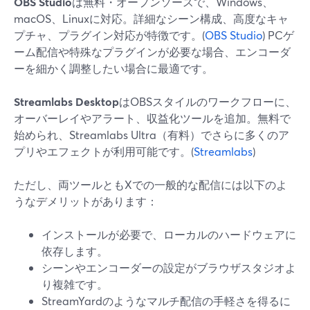
OBS Studio
は無料・オープンソースで、Windows、
macOS、Linuxに対応。詳細なシーン構成、高度なキャ
プチャ、プラグイン対応が特徴です。(
OBS Studio
) PCゲ
ーム配信や特殊なプラグインが必要な場合、エンコーダ
ーを細かく調整したい場合に最適です。
Streamlabs Desktop
はOBSスタイルのワークフローに、
オーバーレイやアラート、収益化ツールを追加。無料で
始められ、Streamlabs Ultra（有料）でさらに多くのア
プリやエフェクトが利用可能です。(
Streamlabs
)
ただし、両ツールともXでの一般的な配信には以下のよ
うなデメリットがあります：
インストールが必要で、ローカルのハードウェアに
依存します。
シーンやエンコーダーの設定がブラウザスタジオよ
り複雑です。
StreamYardのようなマルチ配信の手軽さを得るに