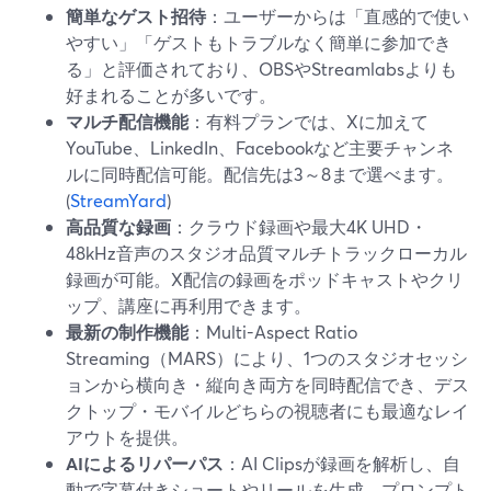
簡単なゲスト招待
：ユーザーからは「直感的で使い
やすい」「ゲストもトラブルなく簡単に参加でき
る」と評価されており、OBSやStreamlabsよりも
好まれることが多いです。
マルチ配信機能
：有料プランでは、Xに加えて
YouTube、LinkedIn、Facebookなど主要チャンネ
ルに同時配信可能。配信先は3～8まで選べます。
(
StreamYard
)
高品質な録画
：クラウド録画や最大4K UHD・
48kHz音声のスタジオ品質マルチトラックローカル
録画が可能。X配信の録画をポッドキャストやクリ
ップ、講座に再利用できます。
最新の制作機能
：Multi-Aspect Ratio
Streaming（MARS）により、1つのスタジオセッシ
ョンから横向き・縦向き両方を同時配信でき、デス
クトップ・モバイルどちらの視聴者にも最適なレイ
アウトを提供。
AIによるリパーパス
：AI Clipsが録画を解析し、自
動で字幕付きショートやリールを生成。プロンプト