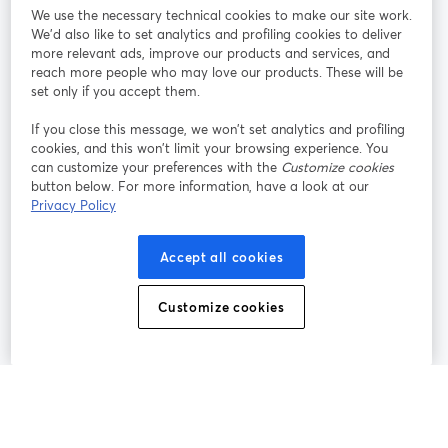
We use the necessary technical cookies to make our site work.
参加する
We'd also like to set analytics and profiling cookies to deliver
more relevant ads, improve our products and services, and
オン
X
reach more people who may love our products. These will be
Facebook
YouTube
ライ
(Twitter)
新しいタブで開く
新し
新しいタブで開く
set only if you accept them.
ンセ
ミナ
If you close this message, we won’t set analytics and profiling
ー
cookies, and this won’t limit your browsing experience. You
can customize your preferences with the
Customize cookies
Instagram
LinkedIn
新しいタブで開く
新しいタブで開く
button below. For more information, have a look at our
Privacy Policy
Accept all cookies
利用規約
プラットフォーム利用規約
新しいタブで開く
新しいタブで開く
Customize cookies
個人情報保護方針
クッキーポリシー
新しいタブで開く
新しいタブで開く
クッキーの設定
ヘルプセンター
日本語
新しいタブで開く
©
2026
Bending Spoons US Inc.