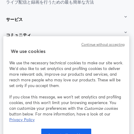
ライブ配信と録画を行うための最も簡単な方法
サービス
コミュニティ
Continue without accepting
StreamYard：
We use cookies
We use the necessary technical cookies to make our site work.
参加する
We'd also like to set analytics and profiling cookies to deliver
more relevant ads, improve our products and services, and
オン
X
reach more people who may love our products. These will be
Facebook
YouTube
ライ
(Twitter)
新しいタブで開く
新し
新しいタブで開く
set only if you accept them.
ンセ
ミナ
If you close this message, we won’t set analytics and profiling
ー
cookies, and this won’t limit your browsing experience. You
can customize your preferences with the
Customize cookies
Instagram
LinkedIn
新しいタブで開く
新しいタブで開く
button below. For more information, have a look at our
Privacy Policy