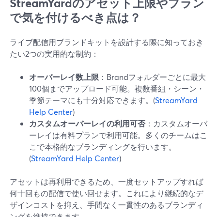
StreamYardのアセット上限やプラン
で気を付けるべき点は？
ライブ配信用ブランドキットを設計する際に知っておき
たい2つの実用的な制約：
オーバーレイ数上限
：Brandフォルダーごとに最大
100個までアップロード可能。複数番組・シーン・
季節テーマにも十分対応できます。(
StreamYard
Help Center
)
カスタムオーバーレイの利用可否
：カスタムオーバ
ーレイは有料プランで利用可能。多くのチームはこ
こで本格的なブランディングを行います。
(
StreamYard Help Center
)
アセットは再利用できるため、一度セットアップすれば
何十回もの配信で使い回せます。これにより継続的なデ
ザインコストを抑え、手間なく一貫性のあるブランディ
ングを維持できます。