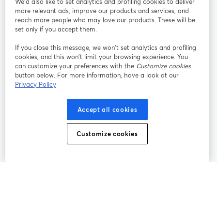
We'd also like to set analytics and profiling cookies to deliver
more relevant ads, improve our products and services, and
オン
X
reach more people who may love our products. These will be
Facebook
YouTube
ライ
(Twitter)
新しいタブで開く
新し
新しいタブで開く
set only if you accept them.
ンセ
ミナ
If you close this message, we won’t set analytics and profiling
ー
cookies, and this won’t limit your browsing experience. You
can customize your preferences with the
Customize cookies
Instagram
LinkedIn
新しいタブで開く
新しいタブで開く
button below. For more information, have a look at our
Privacy Policy
Accept all cookies
利用規約
プラットフォーム利用規約
新しいタブで開く
新しいタブで開く
Customize cookies
個人情報保護方針
クッキーポリシー
新しいタブで開く
新しいタブで開く
クッキーの設定
ヘルプセンター
日本語
新しいタブで開く
©
2026
Bending Spoons US Inc.