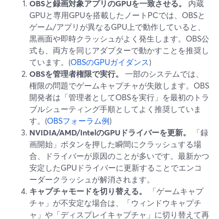
OBSと録画対象アプリのGPUを一致させる。
内蔵
GPUと専用GPUを搭載したノートPCでは、OBSと
ゲーム/アプリが異なるGPU上で動作していると、
黒画面や即時クラッシュがよく発生します。OBS公
式も、両方を同じアダプターで動かすことを推奨し
ています。(
OBSのGPUガイダンス
)
OBSを管理者権限で実行。
一部のシステムでは、
権限の問題でゲームキャプチャが失敗します。OBS
開発者は「管理者としてOBSを実行」を最初のトラ
ブルシューティング手順としてよく推奨していま
す。(
OBSフォーラム例
)
NVIDIA/AMD/IntelのGPUドライバーを更新。
「録
画開始」ボタンを押した瞬間にクラッシュする場
合、ドライバーが原因のことが多いです。最新かつ
安定したGPUドライバーに更新することでエンコ
ーダークラッシュが解消されます。
キャプチャモードを切り替える。
「ゲームキャプ
チャ」が不安定な場合は、「ウィンドウキャプチ
ャ」や「ディスプレイキャプチャ」に切り替えて再