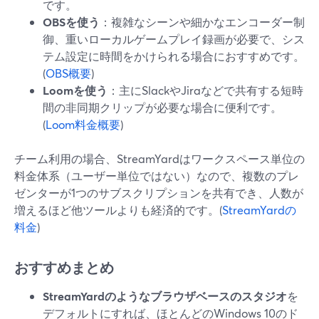
です。
OBSを使う
：複雑なシーンや細かなエンコーダー制
御、重いローカルゲームプレイ録画が必要で、シス
テム設定に時間をかけられる場合におすすめです。
(
OBS概要
)
Loomを使う
：主にSlackやJiraなどで共有する短時
間の非同期クリップが必要な場合に便利です。
(
Loom料金概要
)
チーム利用の場合、StreamYardはワークスペース単位の
料金体系（ユーザー単位ではない）なので、複数のプレ
ゼンターが1つのサブスクリプションを共有でき、人数が
増えるほど他ツールよりも経済的です。(
StreamYardの
料金
)
おすすめまとめ
StreamYardのようなブラウザベースのスタジオ
を
デフォルトにすれば、ほとんどのWindows 10のド