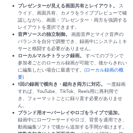
プレゼンターが見える画面共有とレイアウト。
ス
ライド、画面共有、カメラをライブプレビューで確
認しながら、画面・プレゼンター・両方を強調する
レイアウトを選択できます。
音声ソースの独立制御。
画面音声とマイク音声の
バランスを自分で調整でき、録画中にシステムミキ
サーと格闘する必要がありません。
ローカルマルチトラック録画。
すべてのプランで
参加者ごとのローカル録画が可能で、後からきれい
に編集したい場合に最適です。(
ローカル録画の概
要
)
1回の録画で横向き・縦向き両方に対応。
一度録画
すれば、YouTube、TikTok、Reels用に再利用で
き、フォーマットごとに録り直す必要がありませ
ん。
ブランド用オーバーレイやロゴをライブで追加。
録画中にローワーサードやロゴ、背景を適用でき、
動画編集ソフトで後から追加する手間が省けます。