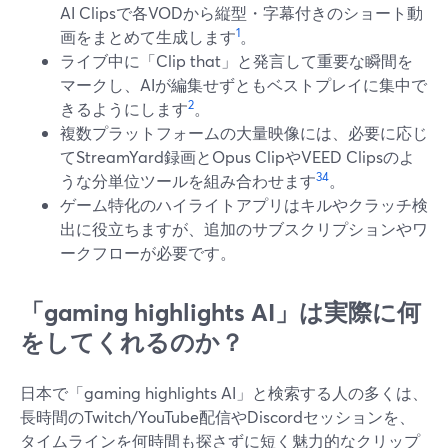
AI Clipsで各VODから縦型・字幕付きのショート動
1
画をまとめて生成します
。
ライブ中に「Clip that」と発言して重要な瞬間を
マークし、AIが編集せずともベストプレイに集中で
2
きるようにします
。
複数プラットフォームの大量映像には、必要に応じ
てStreamYard録画とOpus ClipやVEED Clipsのよ
3
4
うな分単位ツールを組み合わせます
。
ゲーム特化のハイライトアプリはキルやクラッチ検
出に役立ちますが、追加のサブスクリプションやワ
ークフローが必要です。
「gaming highlights AI」は実際に何
をしてくれるのか？
日本で「gaming highlights AI」と検索する人の多くは、
長時間のTwitch/YouTube配信やDiscordセッションを、
タイムラインを何時間も探さずに短く魅力的なクリップ