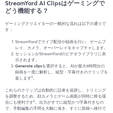
StreamYard AI Clipsはゲーミングで
どう機能する？
ゲーミングクリエイターの一般的な流れは以下の通りで
す：
StreamYardでライブ配信や録画を行い、ゲームプ
レイ、カメラ、オーバーレイをキャプチャします。
セッションがStreamYardのビデオライブラリに表
示されます。
Generate clips
を選択すると、AIが最大6時間分の
録画を一度に解析し、縦型・字幕付きのクリップを
5
返します
。
これらのクリップは自動的に話者を追跡し、トリミング
を調整するため、顔カメラとゲーム画面が同時に映る場
6
合にも便利です
。出力がすでに縦型かつ字幕付きなの
で、手動編集の手間を大幅に省き、すぐに投稿へ移行で