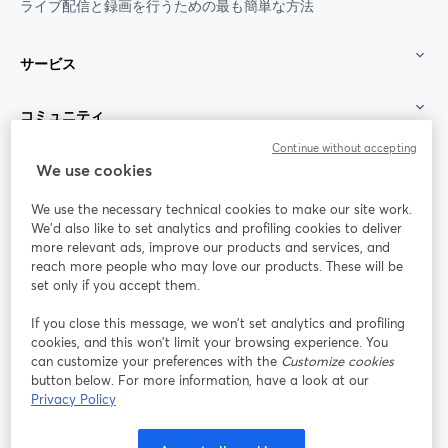
ライブ配信と録画を行うための最も簡単な方法
サービス
コミュニティ
Continue without accepting
StreamYard：
We use cookies
We use the necessary technical cookies to make our site work.
参加する
We'd also like to set analytics and profiling cookies to deliver
more relevant ads, improve our products and services, and
オン
X
reach more people who may love our products. These will be
Facebook
YouTube
ライ
(Twitter)
新しいタブで開く
新し
新しいタブで開く
set only if you accept them.
ンセ
ミナ
If you close this message, we won’t set analytics and profiling
ー
cookies, and this won’t limit your browsing experience. You
can customize your preferences with the
Customize cookies
Instagram
LinkedIn
新しいタブで開く
新しいタブで開く
button below. For more information, have a look at our
Privacy Policy