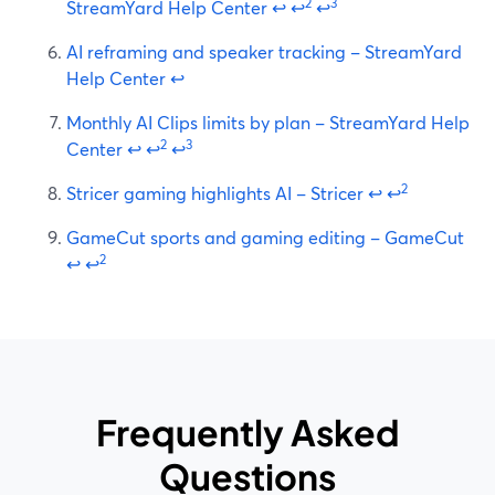
2
3
StreamYard Help Center
↩
↩
↩
AI reframing and speaker tracking – StreamYard
Help Center
↩
Monthly AI Clips limits by plan – StreamYard Help
2
3
Center
↩
↩
↩
2
Stricer gaming highlights AI – Stricer
↩
↩
GameCut sports and gaming editing – GameCut
2
↩
↩
Frequently Asked
Questions