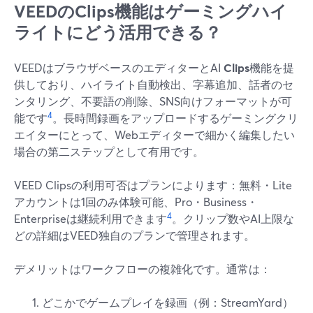
VEEDのClips機能はゲーミングハイ
ライトにどう活用できる？
VEEDはブラウザベースのエディターとAI
Clips
機能を提
供しており、ハイライト自動検出、字幕追加、話者のセ
ンタリング、不要語の削除、SNS向けフォーマットが可
4
能です
。長時間録画をアップロードするゲーミングクリ
エイターにとって、Webエディターで細かく編集したい
場合の第二ステップとして有用です。
VEED Clipsの利用可否はプランによります：無料・Lite
アカウントは1回のみ体験可能、Pro・Business・
4
Enterpriseは継続利用できます
。クリップ数やAI上限な
どの詳細はVEED独自のプランで管理されます。
デメリットはワークフローの複雑化です。通常は：
どこかでゲームプレイを録画（例：StreamYard）