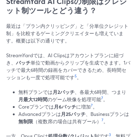
StreamYard AI Clipsの制限はクレジ
ット制ツールとどう違う？
最近は「プラン内クリッピング」と「分単位クレジット
制」を比較するゲーミングクリエイターも増えていま
す。概要は以下の通りです。
StreamYardでは、AI Clipsはアカウントプランに紐づ
き、
バッチ
単位で動画からクリップを生成できます。1バ
ッチで最大6時間の録画をカバーできるため、長時間セ
5
ッションも一度で処理可能です
。
無料プランでは
月2バッチ
、各最大6時間、つまり
7
月最大12時間
のゲーム映像を処理可能
。
7
Coreプランでは
月6バッチ
に増加
。
Advancedプランは
月25バッチ
、Businessプランは
7
無制限
（複数席の場合は共有プール）
。
3
一方、Opus Clipは
処理分数/クレジット
制です
。無料プ