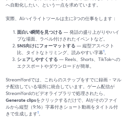
へ自動化したい、という一点を求めています。
実際、AIハイライトツールは主に3つの仕事をします：
面白い瞬間を見つける
— 発話の盛り上がりやハイ
プな場面、ラベル付けされたイベントなど。
SNS向けにフォーマットする
— 縦型アスペクト
1
比、タイトなトリミング、読みやすい字幕
。
シェアしやすくする
— Reels、Shorts、TikTokへの
エクスポートやダウンロードが簡単。
StreamYardでは、これらのステップをすでに録画・マル
チ配信している場所に統合しています。ゲーム配信が
StreamYardのビデオライブラリで処理されたら、
Generate clips
をクリックするだけで、AIがそのファイ
ルから縦型（9:16）字幕付きショート動画をタイトル付
1
きで生成します
。