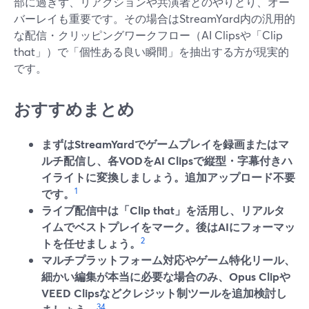
部に過ぎず、リアクションや共演者とのやりとり、オー
バーレイも重要です。その場合はStreamYard内の汎用的
な配信・クリッピングワークフロー（AI Clipsや「Clip
that」）で「個性ある良い瞬間」を抽出する方が現実的
です。
おすすめまとめ
まずはStreamYardでゲームプレイを録画またはマ
ルチ配信し、各VODをAI Clipsで縦型・字幕付きハ
イライトに変換しましょう。追加アップロード不要
1
です。
ライブ配信中は「Clip that」を活用し、リアルタ
イムでベストプレイをマーク。後はAIにフォーマッ
2
トを任せましょう。
マルチプラットフォーム対応やゲーム特化リール、
細かい編集が本当に必要な場合のみ、Opus Clipや
VEED Clipsなどクレジット制ツールを追加検討し
3
4