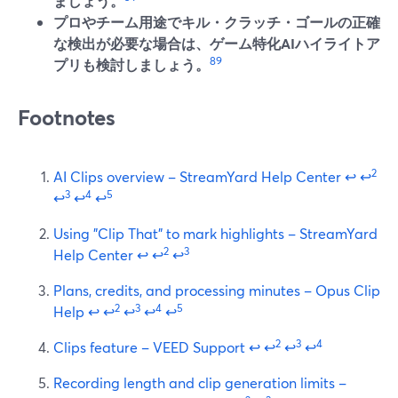
ましょう。
プロやチーム用途でキル・クラッチ・ゴールの正確
な検出が必要な場合は、ゲーム特化AIハイライトア
8
9
プリも検討しましょう。
Footnotes
2
AI Clips overview – StreamYard Help Center
↩
↩
3
4
5
↩
↩
↩
Using "Clip That" to mark highlights – StreamYard
2
3
Help Center
↩
↩
↩
Plans, credits, and processing minutes – Opus Clip
2
3
4
5
Help
↩
↩
↩
↩
↩
2
3
4
Clips feature – VEED Support
↩
↩
↩
↩
Recording length and clip generation limits –