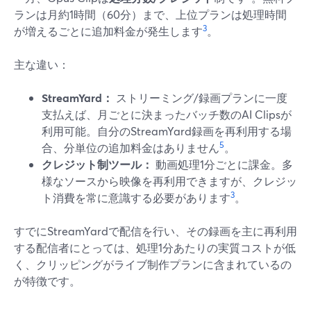
ランは月約1時間（60分）まで、上位プランは処理時間
3
が増えるごとに追加料金が発生します
。
主な違い：
StreamYard：
ストリーミング/録画プランに一度
支払えば、月ごとに決まったバッチ数のAI Clipsが
利用可能。自分のStreamYard録画を再利用する場
5
合、分単位の追加料金はありません
。
クレジット制ツール：
動画処理1分ごとに課金。多
様なソースから映像を再利用できますが、クレジッ
3
ト消費を常に意識する必要があります
。
すでにStreamYardで配信を行い、その録画を主に再利用
する配信者にとっては、処理1分あたりの実質コストが低
く、クリッピングがライブ制作プランに含まれているの
が特徴です。