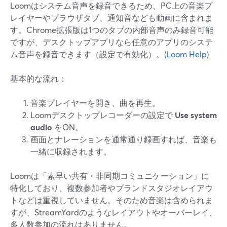
Loomはシステム音声を録音できるため、PC上の音楽プ
レイヤーやブラウザタブ、通知音なども動画に含まれま
す。Chrome拡張版は1つのタブの内部音声のみ録音可能
ですが、デスクトップアプリなら任意のアプリのシステ
ム音声を録音できます（設定で有効化）。(
Loom Help
)
基本的な流れ：
音楽プレイヤーを開き、曲を再生。
Loomデスクトップレコーダーの設定で
Use system
audio
をON。
画面とナレーションを通常通り録画すれば、音楽も
一緒に収録されます。
Loomは「素早い共有・非同期コミュニケーション」に
特化しており、複数参加者やブランドスタジオレイアウ
トなどは重視していません。そのため音楽は含められま
すが、StreamYardのようなレイアウトやオーバーレイ、
多人数参加の流れはありません。