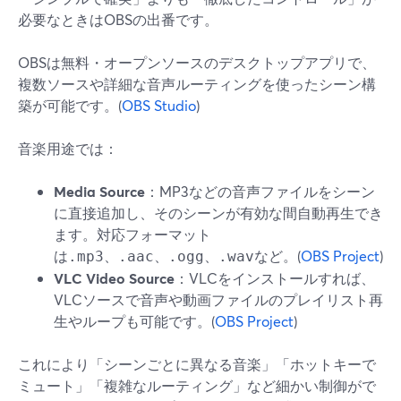
必要なときはOBSの出番です。
OBSは無料・オープンソースのデスクトップアプリで、
複数ソースや詳細な音声ルーティングを使ったシーン構
築が可能です。(
OBS Studio
)
音楽用途では：
Media Source
：MP3などの音声ファイルをシーン
に直接追加し、そのシーンが有効な間自動再生でき
ます。対応フォーマット
は
、
、
、
など。(
OBS Project
)
.mp3
.aac
.ogg
.wav
VLC Video Source
：VLCをインストールすれば、
VLCソースで音声や動画ファイルのプレイリスト再
生やループも可能です。(
OBS Project
)
これにより「シーンごとに異なる音楽」「ホットキーで
ミュート」「複雑なルーティング」など細かい制御がで