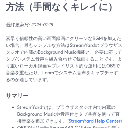
方法（手間なくキレイに）
最終更新日: 2026-01-15
素早く信頼性の高い画面録画にクリーンなBGMを加えた
い場合、最もシンプルな方法はStreamYardのブラウザス
タジオで内蔵のBackground Music機能と、必要に応じて
タブ/システム音声を組み合わせて録画することです。よ
り重いローカル録画やプレイリスト的な運用にはOBSで
音楽を重ねたり、Loomでシステム音声をキャプチャす
るのが適しています。
サマリー
StreamYardでは、ブラウザスタジオ内で内蔵の
Background Musicや音声付きタブ共有を使って直
接音楽を追加できます。(
StreamYard Help Center
)
OBSではMedia SourceやVLC Video Sourceを使っ