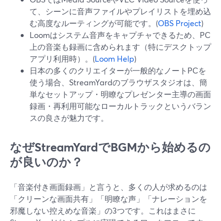
て、シーンに音声ファイルやプレイリストを埋め込
む高度なルーティングが可能です。(
OBS Project
)
Loomはシステム音声をキャプチャできるため、PC
上の音楽も録画に含められます（特にデスクトップ
アプリ利用時）。(
Loom Help
)
日本の多くのクリエイターが一般的なノートPCを
使う場合、StreamYardのブラウザスタジオは、簡
単なセットアップ・明瞭なプレゼンター主導の画面
録画・再利用可能なローカルトラックというバラン
スの良さが魅力です。
なぜStreamYardでBGMから始めるの
が良いのか？
「音楽付き画面録画」と言うと、多くの人が求めるのは
「クリーンな画面共有」「明瞭な声」「ナレーションを
邪魔しない控えめな音楽」の3つです。これはまさに