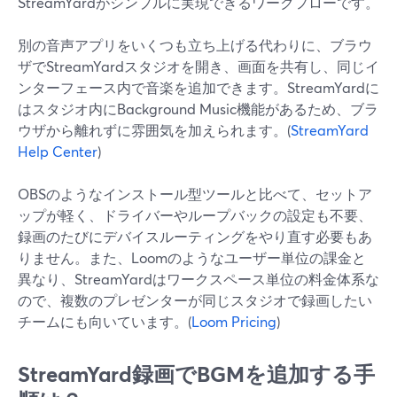
StreamYardがシンプルに実現できるワークフローです。
別の音声アプリをいくつも立ち上げる代わりに、ブラウ
ザでStreamYardスタジオを開き、画面を共有し、同じイ
ンターフェース内で音楽を追加できます。StreamYardに
はスタジオ内にBackground Music機能があるため、ブラ
ウザから離れずに雰囲気を加えられます。(
StreamYard
Help Center
)
OBSのようなインストール型ツールと比べて、セットア
ップが軽く、ドライバーやループバックの設定も不要、
録画のたびにデバイスルーティングをやり直す必要もあ
りません。また、Loomのようなユーザー単位の課金と
異なり、StreamYardはワークスペース単位の料金体系な
ので、複数のプレゼンターが同じスタジオで録画したい
チームにも向いています。(
Loom Pricing
)
StreamYard録画でBGMを追加する手