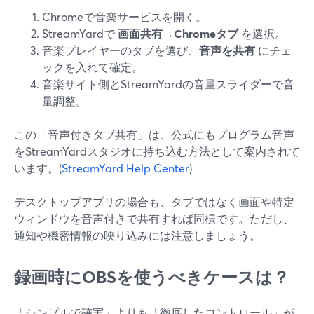
Chromeで音楽サービスを開く。
StreamYardで
画面共有→Chromeタブ
を選択。
音楽プレイヤーのタブを選び、
音声を共有
にチェ
ックを入れて確定。
音楽サイト側とStreamYardの音量スライダーで音
量調整。
この「音声付きタブ共有」は、公式にもプログラム音声
をStreamYardスタジオに持ち込む方法として案内されて
います。(
StreamYard Help Center
)
デスクトップアプリの場合も、タブではなく画面や特定
ウィンドウを音声付きで共有すれば同様です。ただし、
通知や機密情報の映り込みには注意しましょう。
録画時にOBSを使うべきケースは？
「シンプルで確実」よりも「徹底したコントロール」が