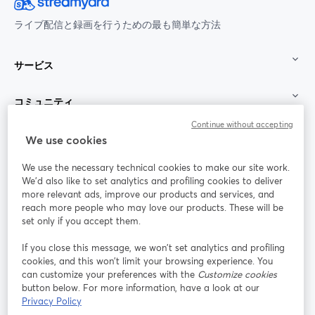
ライブ配信と録画を行うための最も簡単な方法
サービス
コミュニティ
Continue without accepting
StreamYard：
We use cookies
We use the necessary technical cookies to make our site work.
参加する
We'd also like to set analytics and profiling cookies to deliver
more relevant ads, improve our products and services, and
オン
X
reach more people who may love our products. These will be
Facebook
YouTube
ライ
(Twitter)
新しいタブで開く
新し
新しいタブで開く
set only if you accept them.
ンセ
ミナ
If you close this message, we won’t set analytics and profiling
ー
cookies, and this won’t limit your browsing experience. You
can customize your preferences with the
Customize cookies
Instagram
LinkedIn
新しいタブで開く
新しいタブで開く
button below. For more information, have a look at our
Privacy Policy