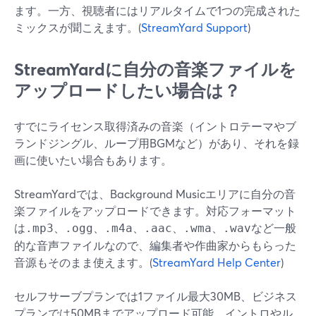
ます。一方、視聴者にはリアルタイムで1つの完成された
ミックスが聞こえます。(
StreamYard Support
)
StreamYardに自分の音楽ファイルを
アップロードしたい場合は？
すでにライセンス取得済みの音楽（イントロテーマやブ
ランドジングル、ループ用BGMなど）があり、それを録
画に使いたい場合もあります。
StreamYardでは、Background Musicエリアに自分の音
楽ファイルをアップロードできます。対応フォーマット
は
、
、
、
、
、
など一般
.mp3
.ogg
.m4a
.aac
.wma
.wav
的な音声ファイルなので、編集者や作曲家からもらった
音源もそのまま使えます。(
StreamYard Help Center
)
セルフサーブプランでは1ファイル最大30MB、ビジネス
プランでは50MBまでアップロード可能。イントロやル