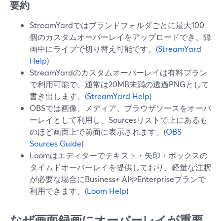
要約
StreamYardではブランドフォルダごとに最大100
個のカスタムオーバーレイをアップロードでき、録
画中にライブで切り替え可能です。(
StreamYard
Help
)
StreamYardのカスタムオーバーレイは有料プラン
で利用可能で、通常は20MB未満の透過PNGとして
書き出します。(
StreamYard Help
)
OBSでは画像、メディア、ブラウザソースをオーバ
ーレイとして利用し、Sourcesリストで上にあるも
のほど画面上で前面に表示されます。(
OBS
Sources Guide
)
Loomはエディターでテキスト・矢印・ボックスの
タイムドオーバーレイを提供しており、軽量な注釈
が必要な場合にBusiness+ AIやEnterpriseプランで
利用できます。(
Loom Help
)
なぜ画面録画にオーバーレイが重要