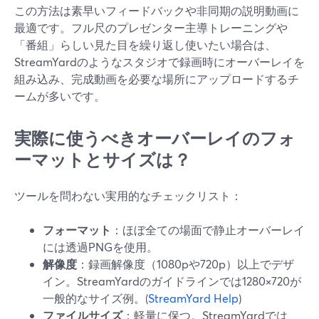
この方法は素早いフィードバックや非同期の説明動画に
最適です。フル尺のプレゼンター主導トレーニングや
「番組」らしい見た目を繰り返し使いたい場合は、
StreamYardのようなスタジオで録画時にオーバーレイを
組み込み、完成動画を必要な場所にアップロードするチ
ームが多いです。
実際に使うべきオーバーレイのフォ
ーマットとサイズは？
ツールを問わない実用的なチェックリスト：
フォーマット
：ほぼ全ての場面で静止オーバーレイ
には透過PNGを使用。
解像度
：録画解像度（1080pや720p）以上でデザ
イン。StreamYardのガイドラインでは1280×720が
一般的なサイズ例。(
StreamYard Help
)
ファイルサイズ
：軽量に保つ。StreamYardでは