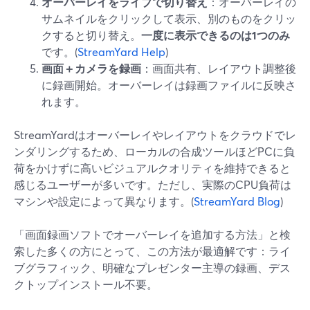
オーバーレイをライブで切り替え
：オーバーレイの
サムネイルをクリックして表示、別のものをクリッ
クすると切り替え。
一度に表示できるのは1つのみ
です。(
StreamYard Help
)
画面＋カメラを録画
：画面共有、レイアウト調整後
に録画開始。オーバーレイは録画ファイルに反映さ
れます。
StreamYardはオーバーレイやレイアウトをクラウドでレ
ンダリングするため、ローカルの合成ツールほどPCに負
荷をかけずに高いビジュアルクオリティを維持できると
感じるユーザーが多いです。ただし、実際のCPU負荷は
マシンや設定によって異なります。(
StreamYard Blog
)
「画面録画ソフトでオーバーレイを追加する方法」と検
索した多くの方にとって、この方法が最適解です：ライ
ブグラフィック、明確なプレゼンター主導の録画、デス
クトップインストール不要。