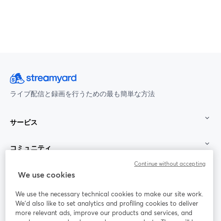
ライブ配信と録画を行うための最も簡単な方法
サービス
コミュニティ
Continue without accepting
StreamYard：
We use cookies
We use the necessary technical cookies to make our site work.
参加する
We'd also like to set analytics and profiling cookies to deliver
more relevant ads, improve our products and services, and
オン
X