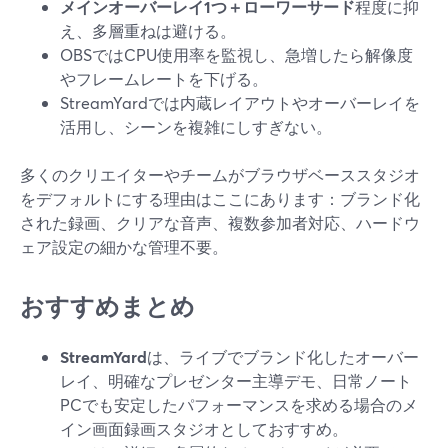
メインオーバーレイ1つ＋ローワーサード
程度に抑
え、多層重ねは避ける。
OBSではCPU使用率を監視し、急増したら解像度
やフレームレートを下げる。
StreamYardでは内蔵レイアウトやオーバーレイを
活用し、シーンを複雑にしすぎない。
多くのクリエイターやチームがブラウザベーススタジオ
をデフォルトにする理由はここにあります：ブランド化
された録画、クリアな音声、複数参加者対応、ハードウ
ェア設定の細かな管理不要。
おすすめまとめ
StreamYard
は、ライブでブランド化したオーバー
レイ、明確なプレゼンター主導デモ、日常ノート
PCでも安定したパフォーマンスを求める場合のメ
イン画面録画スタジオとしておすすめ。