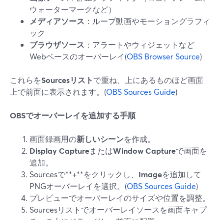
ウォーターマークなど）
メディアソース
：ループ動画やモーショングラフィ
ック
ブラウザソース
：アラートやウィジェットなど
Webベースのオーバーレイ(
OBS Browser Source
)
これらを
Sourcesリスト
で重ね、上にあるものほど画面
上で前面に表示されます。(
OBS Sources Guide
)
OBSでオーバーレイを追加する手順
画面録画用の
新しいシーン
を作成。
Display Capture
または
Window Capture
で画面を
追加。
Sourcesで**+**をクリックし、
Image
を追加して
PNGオーバーレイを選択。(
OBS Sources Guide
)
プレビューでオーバーレイのサイズや位置を調整。
Sourcesリストでオーバーレイソースを画面キャプ