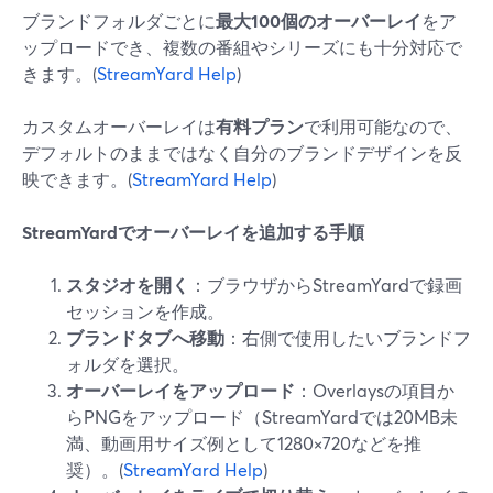
ブランドフォルダごとに
最大100個のオーバーレイ
をア
ップロードでき、複数の番組やシリーズにも十分対応で
きます。(
StreamYard Help
)
カスタムオーバーレイは
有料プラン
で利用可能なので、
デフォルトのままではなく自分のブランドデザインを反
映できます。(
StreamYard Help
)
StreamYardでオーバーレイを追加する手順
スタジオを開く
：ブラウザからStreamYardで録画
セッションを作成。
ブランドタブへ移動
：右側で使用したいブランドフ
ォルダを選択。
オーバーレイをアップロード
：Overlaysの項目か
らPNGをアップロード（StreamYardでは20MB未
満、動画用サイズ例として1280×720などを推
奨）。(
StreamYard Help
)