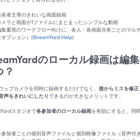
発表者主導のきれいな画面録画
カメラと画面が1ファイルにまとまったシンプルな動画
編集重視のワークフロー向けに、各人・各画面共有ごとのマル
（オプション）(
StreamYard Help
)
treamYardのローカル録画は
つ？
ウェブカメラを同時に録画するだけでなく、
後からミスを修正
音声をきれいにしたり
できるのが大きなメリットです。
amYardスタジオで
各参加者のローカル録画
を有効にすると、同
各参加者ごとの個別音声ファイルと個別映像ファイル（音声付