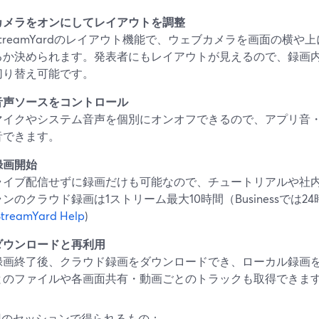
カメラをオンにしてレイアウトを調整
StreamYardのレイアウト機能で、ウェブカメラを画面の横
るか決められます。発表者にもレイアウトが見えるので、録画
切り替え可能です。
音声ソースをコントロール
マイクやシステム音声を個別にオンオフできるので、アプリ音
音できます。
録画開始
ライブ配信せずに録画だけも可能なので、チュートリアルや社
ランのクラウド録画は1ストリーム最大10時間（Businessでは2
StreamYard Help
)
ダウンロードと再利用
録画終了後、クラウド録画をダウンロードでき、ローカル録画
とのファイルや各画面共有・動画ごとのトラックも取得できま
回のセッションで得られるもの：