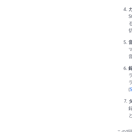
(
この1