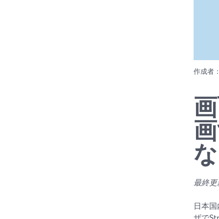
作成者
画
画
な
最終更新日
日本国
ザでS