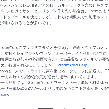
料プランでは各参加者ごとのローカルトラックも含む）をダウ
バイスだけでサクッとクリップを作りたい場合は、Loomのよ
クトップツールも使えますが、これらは複数人での利用やレイ
が制限されることが多いです。
StreamYardのブラウザスタジオを使えば、画面・ウェブカメ
き、柔軟なレイアウトやブランドオーバーレイも利用可能です。
編集用に各参加者や各画面共有ごとに高品質なファイルが必要な場合
ーカル録画を有効にしましょう。(
StreamYard Help
)
Loomは一人で「スライドに声を乗せる」クリップに最適で、O
ローカル録画や細かな設定が必要な場合に向いています。
チーム利用では、StreamYardのワークスペース単位の料金
ユーザー単位課金のツールよりも柔軟かつコスト効率が高い場合
ricing
)