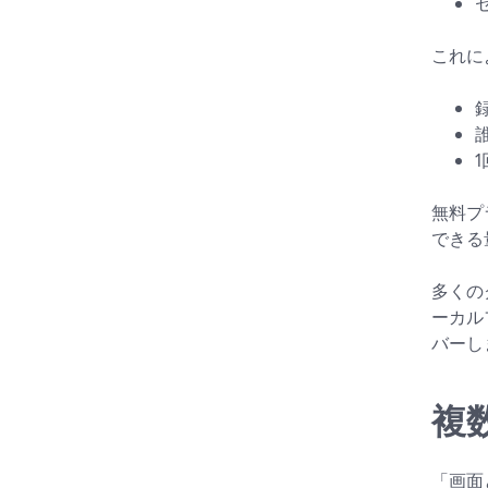
これに
無料プ
できる
多くの
ーカル
バーし
複
「画面