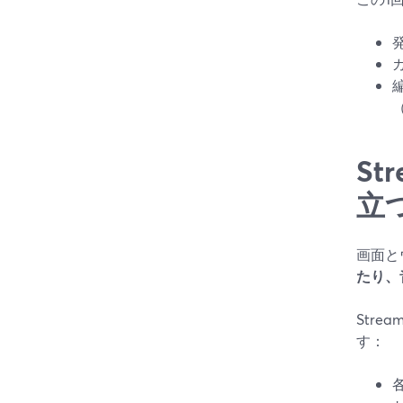
S
立
画面と
たり、
Stre
す：