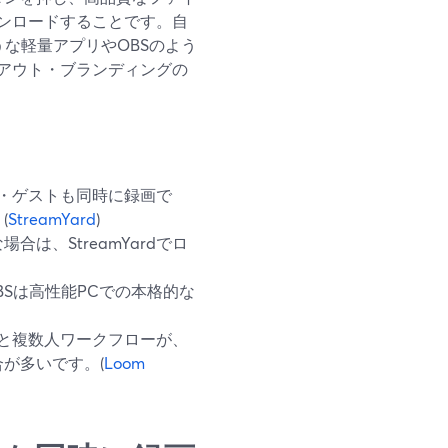
ンロードすることです。自
うな軽量アプリやOBSのよう
アウト・ブランディングの
ラ・ゲストも同時に録画で
(
StreamYard
)
は、StreamYardでロ
BSは高性能PCでの本格的な
体系と複数人ワークフローが、
が多いです。(
Loom