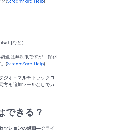
ク(
StreamYard Help
)
Tube用など）
ル録画は無制限ですが、保存
。(
StreamYard Help
)
タジオ＋マルチトラックロ
両方を追加ツールなしでカ
はできる？
セッションの録画
—クライ