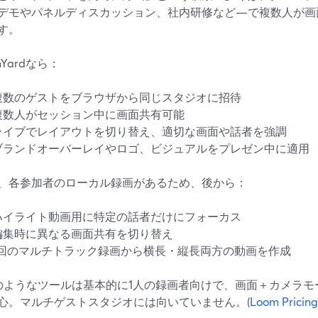
デモやパネルディスカッション、社内研修など—で複数人が画
す。
amYardなら：
複数のゲストをブラウザから同じスタジオに招待
複数人がセッション中に画面共有可能
ライブでレイアウトを切り替え、適切な画面や話者を強調
ブランドオーバーレイやロゴ、ビジュアルをプレゼン中に適用
、各参加者のローカル録画があるため、後から：
ハイライト動画用に特定の話者だけにフォーカス
編集時に異なる画面共有を切り替え
1回のマルチトラック録画から横長・縦長両方の動画を作成
mのようなツールは基本的に1人の録画者向けで、画面＋カメラ
心。マルチゲストスタジオには向いていません。(
Loom Pricing