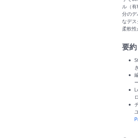
ル（有
分のデ
なデス
柔軟性
要約
P