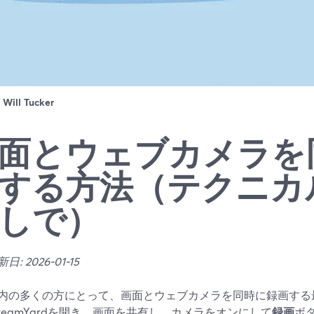
：
Will Tucker
面とウェブカメラを
する方法（テクニカ
しで）
: 2026-01-15
内の多くの方にとって、画面とウェブカメラを同時に録画する
treamYardを開き、画面を共有し、カメラをオンにして
録画
ボ