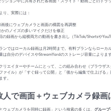
セッション中に共有された各画面・スライド・動画ごとのトラッ
より、実際には：
録画後にウェブカメラと画面の構図を再調整
誰かのノイズの多いマイクだけを修正
1回の録画から縦横両方の動画を書き出し（TikTok/ShortsやYou
ランではローカル録画は月2時間まで。有料プランならローカ
量は自分のデバイスやStreamYardのストレージ容量によります
クリエイターやチームにとって、この組み合わせ（ブラウザス
ファイル）が「すぐ録って公開」と「後から編集で仕上げる」
ます。
数人で画面＋ウェブカメラ録画
とウェブカメラを同時に録画」という検索の多くは、
グループ