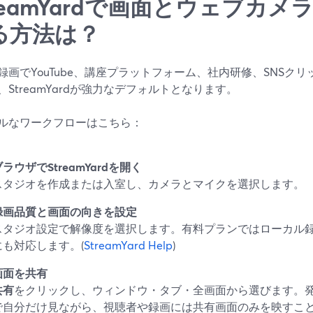
treamYardで画面とウェブカ
る方法は？
録画でYouTube、講座プラットフォーム、社内研修、SNSク
、StreamYardが強力なデフォルトとなります。
ルなワークフローはこちら：
ラウザでStreamYardを開く
スタジオを作成または入室し、カメラとマイクを選択します。
録画品質と画面の向きを設定
スタジオ設定で解像度を選択します。有料プランではローカル録画
にも対応します。(
StreamYard Help
)
画面を共有
共有
をクリックし、ウィンドウ・タブ・全画面から選びます。
で自分だけ見ながら、視聴者や録画には共有画面のみを映すこ