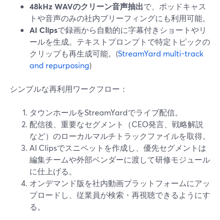
48kHz WAVのクリーン音声抽出
で、ポッドキャス
トや音声のみの社内ブリーフィングにも利用可能。
AI Clips
で録画から自動的に字幕付きショートやリ
ールを生成。テキストプロンプトで特定トピックの
クリップも再生成可能。(
StreamYard multi-track
and repurposing
)
シンプルな再利用ワークフロー：
タウンホールをStreamYardでライブ配信。
配信後、重要なセグメント（CEO発言、戦略解説
など）のローカルマルチトラックファイルを取得。
AI Clipsでスニペットを作成し、優先セグメントは
編集チームや外部ベンダーに渡して研修モジュール
に仕上げる。
オンデマンド版を社内動画プラットフォームにアッ
プロードし、従業員が検索・再視聴できるようにす
る。