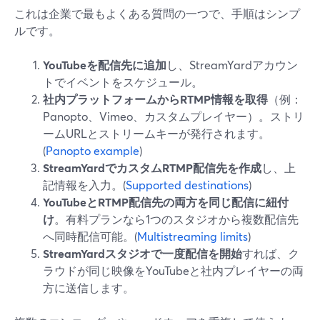
これは企業で最もよくある質問の一つで、手順はシンプ
ルです。
YouTubeを配信先に追加
し、StreamYardアカウン
トでイベントをスケジュール。
社内プラットフォームからRTMP情報を取得
（例：
Panopto、Vimeo、カスタムプレイヤー）。ストリ
ームURLとストリームキーが発行されます。
(
Panopto example
)
StreamYardでカスタムRTMP配信先を作成
し、上
記情報を入力。(
Supported destinations
)
YouTubeとRTMP配信先の両方を同じ配信に紐付
け
。有料プランなら1つのスタジオから複数配信先
へ同時配信可能。(
Multistreaming limits
)
StreamYardスタジオで一度配信を開始
すれば、ク
ラウドが同じ映像をYouTubeと社内プレイヤーの両
方に送信します。