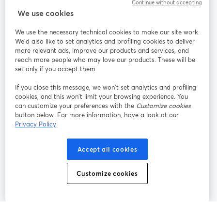
Continue without accepting
StreamYard：
We use cookies
We use the necessary technical cookies to make our site work.
参加する
We'd also like to set analytics and profiling cookies to deliver
more relevant ads, improve our products and services, and
オン
X
reach more people who may love our products. These will be
Facebook
YouTube
ライ
(Twitter)
新しいタブで開く
新し
新しいタブで開く
set only if you accept them.
ンセ
ミナ
If you close this message, we won’t set analytics and profiling
ー
cookies, and this won’t limit your browsing experience. You
can customize your preferences with the
Customize cookies
Instagram
LinkedIn
新しいタブで開く
新しいタブで開く
button below. For more information, have a look at our
Privacy Policy
Accept all cookies
利用規約
プラットフォーム利用規約
新しいタブで開く
新しいタブで開く
Customize cookies
個人情報保護方針
クッキーポリシー
新しいタブで開く
新しいタブで開く
クッキーの設定
ヘルプセンター
日本語
新しいタブで開く