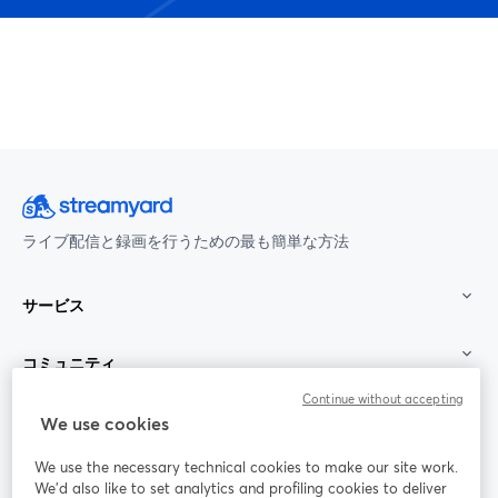
ライブ配信と録画を行うための最も簡単な方法
サービス
コミュニティ
Continue without accepting
StreamYard：
We use cookies
We use the necessary technical cookies to make our site work.
参加する
We'd also like to set analytics and profiling cookies to deliver