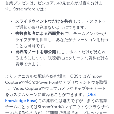
営業プレゼンは、ビジュアルの見せ方が成否を分けま
す。StreamYardでは：
スライドウィンドウだけを共有
して、デスクトッ
プ通知が映り込まないようにできます。
複数参加者による画面共有
で、チームメンバーが
ライブデモを担当し、あなたがナレーションを行う
ことも可能です。
発表者ノートを非公開
にし、ホストだけが見られ
るようにしつつ、視聴者にはクリーンな資料だけを
表示できます。
よりテクニカルな配信を好む場合、OBSではWindow
Captureで特定のPowerPointやアプリウィンドウを取得
し、Video Captureでウェブカメラやキャプチャカード
をカスタムシーンに重ねることができます。(
OBS
Knowledge Base
) この柔軟性は魅力ですが、多くの営業
チームにとってはStreamYardのレイアウトやブラウザベ
ースの操作性の方が、短期間で習得でき、プレッシャー