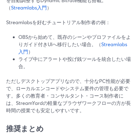
を自動調整するDynamic Bitrate機能も搭載。
（
Streamlabs入門
）
Streamlabsを好むチュートリアル制作者の例：
OBSから始めて、既存のシーンやプロファイルをよ
りガイド付きUIへ移行したい場合。（
Streamlabs
入門
）
ライブ中にアラートや投げ銭ツールを統合したい場
合。
ただしデスクトップアプリなので、十分なPC性能が必要
で、ローカルエンコードやシステム要件の管理も必要で
す。多くの教育者・コンサルタント・コース制作者に
は、StreamYardの軽量なブラウザワークフローの方が長
時間の授業でも安定しやすいです。
推奨まとめ