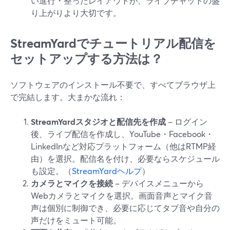
い進行・整ったレイアウトが、ライブチャットの盛
り上がりより大切です。
StreamYardでチュートリアル配信を
セットアップする方法は？
ソフトウェアのインストール不要で、すべてブラウザ上
で完結します。大まかな流れ：
StreamYardスタジオと配信先を作成
– ログイン
後、ライブ配信を作成し、YouTube・Facebook・
LinkedInなど対応プラットフォーム（他はRTMP経
由）を選択。配信名を付け、必要ならスケジュール
も設定。（
StreamYardヘルプ
）
カメラとマイクを接続
– デバイスメニューから
Webカメラとマイクを選択。画面音声とマイク音
声は個別に制御でき、必要に応じてタブ音や自分の
声だけをミュート可能。