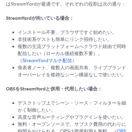
はStreamYardが最適です。それぞれの役割は次の通り：
StreamYardが向いている場合：
インストール不要、ブラウザですぐ始めたい。
非技術系ゲストも簡単にリンク招待したい。
複数の主流プラットフォームへクラウド経由で同時
配信したい（ローカル接続複数不要）。
（
StreamYardマルチ配信
）
発表者ノート、複数人の画面共有、ライブブランド
オーバーレイを複雑なシーン構築なしで使いたい。
OBSをStreamYardと併用・代用したい場合：
デスクトップ上でシーン・ソース・フィルターを細
かく制御したい。
高度な音声ルーティングやプラグインを使いたい。
無料・オープンソースで、サブスク費用の代わりに
時間をかけられる。OBSは商用利用も無料。（
OBS