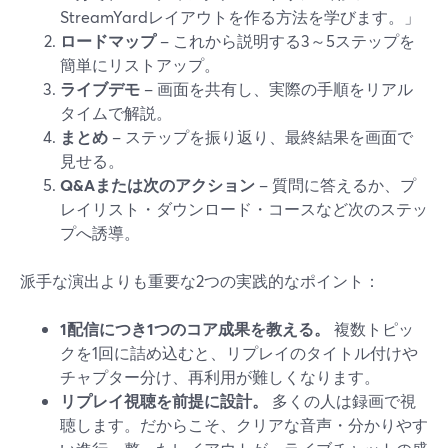
StreamYardレイアウトを作る方法を学びます。」
ロードマップ
– これから説明する3～5ステップを
簡単にリストアップ。
ライブデモ
– 画面を共有し、実際の手順をリアル
タイムで解説。
まとめ
– ステップを振り返り、最終結果を画面で
見せる。
Q&Aまたは次のアクション
– 質問に答えるか、プ
レイリスト・ダウンロード・コースなど次のステッ
プへ誘導。
派手な演出よりも重要な2つの実践的なポイント：
1配信につき1つのコア成果を教える。
複数トピッ
クを1回に詰め込むと、リプレイのタイトル付けや
チャプター分け、再利用が難しくなります。
リプレイ視聴を前提に設計。
多くの人は録画で視
聴します。だからこそ、クリアな音声・分かりやす