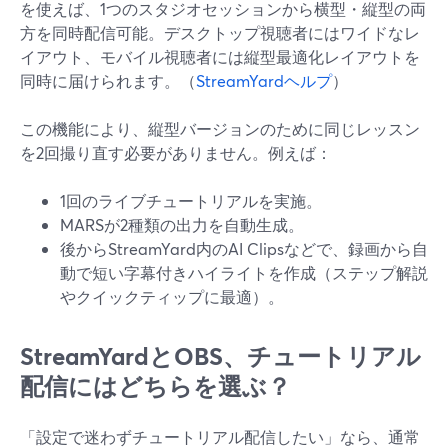
を使えば、1つのスタジオセッションから横型・縦型の両
方を同時配信可能。デスクトップ視聴者にはワイドなレ
イアウト、モバイル視聴者には縦型最適化レイアウトを
同時に届けられます。（
StreamYardヘルプ
）
この機能により、縦型バージョンのために同じレッスン
を2回撮り直す必要がありません。例えば：
1回のライブチュートリアルを実施。
MARSが2種類の出力を自動生成。
後からStreamYard内のAI Clipsなどで、録画から自
動で短い字幕付きハイライトを作成（ステップ解説
やクイックティップに最適）。
StreamYardとOBS、チュートリアル
配信にはどちらを選ぶ？
「設定で迷わずチュートリアル配信したい」なら、通常