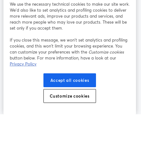
We use the necessary technical cookies to make our site work.
参加する
We'd also like to set analytics and profiling cookies to deliver
more relevant ads, improve our products and services, and
オン
X
reach more people who may love our products. These will be
Facebook
YouTube
ライ
(Twitter)
新しいタブで開く
新し
新しいタブで開く
set only if you accept them.
ンセ
ミナ
If you close this message, we won’t set analytics and profiling
ー
cookies, and this won’t limit your browsing experience. You
can customize your preferences with the
Customize cookies
Instagram
LinkedIn
新しいタブで開く
新しいタブで開く
button below. For more information, have a look at our
Privacy Policy
Accept all cookies
利用規約
プラットフォーム利用規約
新しいタブで開く
新しいタブで開く
Customize cookies
個人情報保護方針
クッキーポリシー
新しいタブで開く
新しいタブで開く
クッキーの設定
ヘルプセンター
日本語
新しいタブで開く
©
2026
Bending Spoons US Inc.