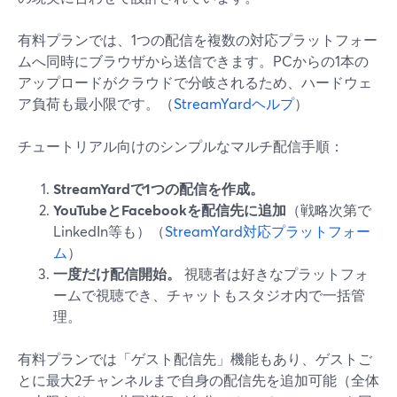
有料プランでは、1つの配信を複数の対応プラットフォー
ムへ同時にブラウザから送信できます。PCからの1本の
アップロードがクラウドで分岐されるため、ハードウェ
ア負荷も最小限です。（
StreamYardヘルプ
）
チュートリアル向けのシンプルなマルチ配信手順：
StreamYardで1つの配信を作成。
YouTubeとFacebookを配信先に追加
（戦略次第で
LinkedIn等も）（
StreamYard対応プラットフォー
ム
）
一度だけ配信開始。
視聴者は好きなプラットフォ
ームで視聴でき、チャットもスタジオ内で一括管
理。
有料プランでは「ゲスト配信先」機能もあり、ゲストご
とに最大2チャンネルまで自身の配信先を追加可能（全体