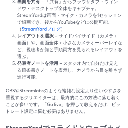
画面を共有
– 「共有」からブラウザタブ・ウィン
ドウ・デスクトップ全体をキャプチャ。
StreamYardは画面・マイク・カメラを1セッション
で録画でき、後からYouTubeなどに公開可能。
（
StreamYardブログ
）
レイアウトを選択
– サイドバイサイド（カメラ＋
画面）や、画面全体＋小さなカメラオーバーレイな
ど、視聴者が顔と手順両方を見られるレイアウトを
選ぶ。
発表者ノートを活用
– スタジオ内で自分だけ見え
る箇条書きノートを表示し、カメラから目を離さず
進行可能。
OBSやStreamlabsのような複雑な設定より使いやすさを
重視するクリエイターは、最終的にこの方法に落ち着く
ことが多いです。「Go live」を押して教えるだけ、ビッ
トレート設定に悩む必要はありません。