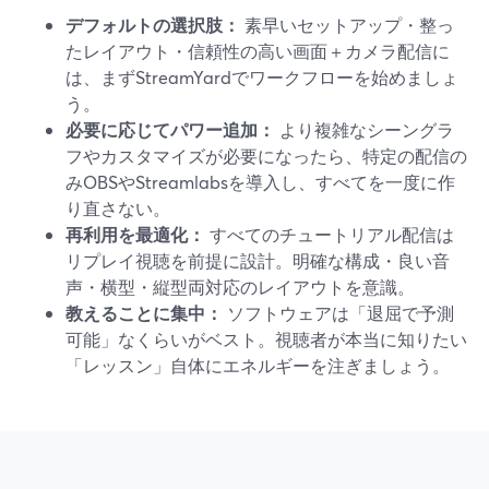
デフォルトの選択肢：
素早いセットアップ・整っ
たレイアウト・信頼性の高い画面＋カメラ配信に
は、まずStreamYardでワークフローを始めましょ
う。
必要に応じてパワー追加：
より複雑なシーングラ
フやカスタマイズが必要になったら、特定の配信の
みOBSやStreamlabsを導入し、すべてを一度に作
り直さない。
再利用を最適化：
すべてのチュートリアル配信は
リプレイ視聴を前提に設計。明確な構成・良い音
声・横型・縦型両対応のレイアウトを意識。
教えることに集中：
ソフトウェアは「退屈で予測
可能」なくらいがベスト。視聴者が本当に知りたい
「レッスン」自体にエネルギーを注ぎましょう。