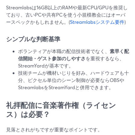
Streamlabsは16GB以上のRAMや最新CPU/GPUを推奨し
ており、古いPCや共有PCを使う小規模教会にはオーバ
ースペックかもしれません。(
Streamlabsシステム要件
)
シンプルな判断基準
ボランティアが本職の配信技術者でなく、
素早く配
信開始・ゲスト参加のしやすさ
を重視するなら、
StreamYardが基本です。
技術チームが機材いじりを好み、ハードウェアも十
分、ピクセル単位のシーン制御が必要ならOBSや
StreamlabsをStreamYardと併用できます。
礼拝配信に音楽著作権（ライセン
ス）は必要？
見落とされがちですが重要なポイントです。