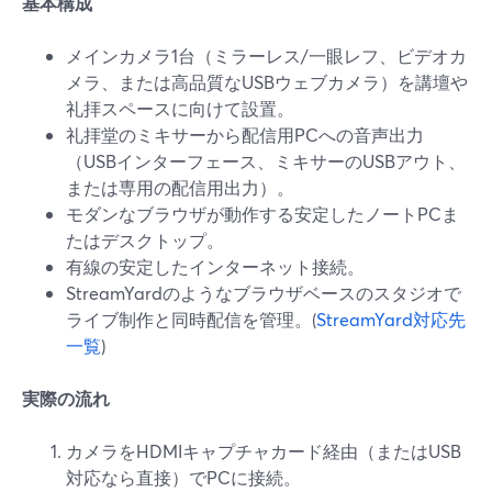
基本構成
メインカメラ1台（ミラーレス/一眼レフ、ビデオカ
メラ、または高品質なUSBウェブカメラ）を講壇や
礼拝スペースに向けて設置。
礼拝堂のミキサーから配信用PCへの音声出力
（USBインターフェース、ミキサーのUSBアウト、
または専用の配信用出力）。
モダンなブラウザが動作する安定したノートPCま
たはデスクトップ。
有線の安定したインターネット接続。
StreamYardのようなブラウザベースのスタジオで
ライブ制作と同時配信を管理。(
StreamYard対応先
一覧
)
実際の流れ
カメラをHDMIキャプチャカード経由（またはUSB
対応なら直接）でPCに接続。