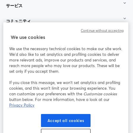
サービス
コミュニティ
Continue without accepting
StreamYard：
We use cookies
We use the necessary technical cookies to make our site work.
参加する
We'd also like to set analytics and profiling cookies to deliver
more relevant ads, improve our products and services, and
オン
X
reach more people who may love our products. These will be
Facebook
YouTube
ライ
(Twitter)
新しいタブで開く
新し
新しいタブで開く
set only if you accept them.
ンセ
ミナ
If you close this message, we won’t set analytics and profiling
ー
cookies, and this won’t limit your browsing experience. You
can customize your preferences with the
Customize cookies
Instagram
LinkedIn
新しいタブで開く
新しいタブで開く
button below. For more information, have a look at our
Privacy Policy
Accept all cookies
利用規約
プラットフォーム利用規約