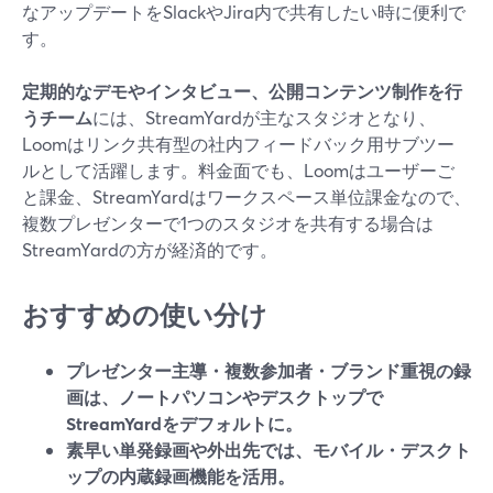
なアップデートをSlackやJira内で共有したい時に便利で
す。
定期的なデモやインタビュー、公開コンテンツ制作を行
うチーム
には、StreamYardが主なスタジオとなり、
Loomはリンク共有型の社内フィードバック用サブツー
ルとして活躍します。料金面でも、Loomはユーザーご
と課金、StreamYardはワークスペース単位課金なので、
複数プレゼンターで1つのスタジオを共有する場合は
StreamYardの方が経済的です。
おすすめの使い分け
プレゼンター主導・複数参加者・ブランド重視の録
画は、ノートパソコンやデスクトップで
StreamYardをデフォルトに。
素早い単発録画や外出先では、モバイル・デスクト
ップの内蔵録画機能を活用。