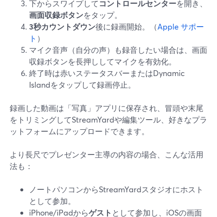
下からスワイプして
コントロールセンター
を開き、
画面収録ボタン
をタップ。
3秒カウントダウン
後に録画開始。（
Apple サポー
ト
）
マイク音声（自分の声）も録音したい場合は、画面
収録ボタンを長押ししてマイクを有効化。
終了時は赤いステータスバーまたはDynamic
Islandをタップして録画停止。
録画した動画は「写真」アプリに保存され、冒頭や末尾
をトリミングしてStreamYardや編集ツール、好きなプラ
ットフォームにアップロードできます。
より長尺でプレゼンター主導の内容の場合、こんな活用
法も：
ノートパソコンからStreamYardスタジオにホスト
として参加。
iPhone/iPadから
ゲスト
として参加し、iOSの画面