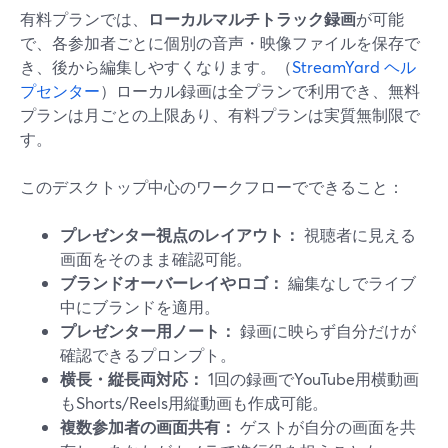
有料プランでは、
ローカルマルチトラック録画
が可能
で、各参加者ごとに個別の音声・映像ファイルを保存で
き、後から編集しやすくなります。（
StreamYard ヘル
プセンター
）ローカル録画は全プランで利用でき、無料
プランは月ごとの上限あり、有料プランは実質無制限で
す。
このデスクトップ中心のワークフローでできること：
プレゼンター視点のレイアウト：
視聴者に見える
画面をそのまま確認可能。
ブランドオーバーレイやロゴ：
編集なしでライブ
中にブランドを適用。
プレゼンター用ノート：
録画に映らず自分だけが
確認できるプロンプト。
横長・縦長両対応：
1回の録画でYouTube用横動画
もShorts/Reels用縦動画も作成可能。
複数参加者の画面共有：
ゲストが自分の画面を共