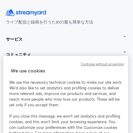
ライブ配信と録画を行うための最も簡単な方法
サービス
コミュニティ
Continue without accepting
StreamYard：
We use cookies
We use the necessary technical cookies to make our site work.
参加する
We'd also like to set analytics and profiling cookies to deliver
more relevant ads, improve our products and services, and
オン
X
reach more people who may love our products. These will be
Facebook
YouTube
ライ
(Twitter)
新しいタブで開く
新し
新しいタブで開く
set only if you accept them.
ンセ
ミナ
If you close this message, we won’t set analytics and profiling
ー
cookies, and this won’t limit your browsing experience. You
can customize your preferences with the
Customize cookies
Instagram
LinkedIn
新しいタブで開く
新しいタブで開く