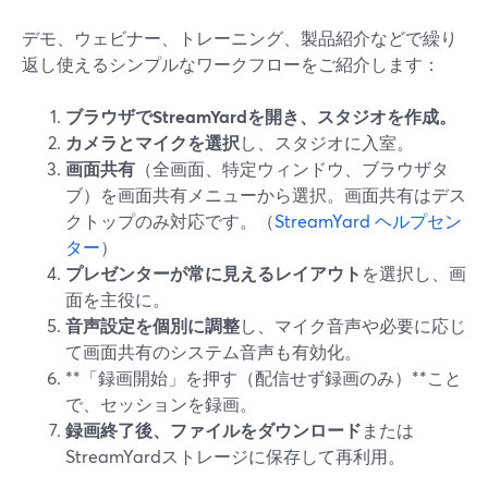
デモ、ウェビナー、トレーニング、製品紹介などで繰り
返し使えるシンプルなワークフローをご紹介します：
ブラウザでStreamYardを開き、スタジオを作成。
カメラとマイクを選択
し、スタジオに入室。
画面共有
（全画面、特定ウィンドウ、ブラウザタ
ブ）を画面共有メニューから選択。画面共有はデス
クトップのみ対応です。（
StreamYard ヘルプセン
ター
）
プレゼンターが常に見えるレイアウト
を選択し、画
面を主役に。
音声設定を個別に調整
し、マイク音声や必要に応じ
て画面共有のシステム音声も有効化。
**「録画開始」を押す（配信せず録画のみ）**こと
で、セッションを録画。
録画終了後、ファイルをダウンロード
または
StreamYardストレージに保存して再利用。