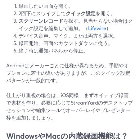
録画したい画面を開く。
2回下にスワイプして
クイック設定
を開く。
スクリーンレコード
を探す。見当たらない場合はク
イック設定を編集して追加。（
Lifewire
）
デバイス音声、マイク、または両方を選択。
録画開始、画面のカウントダウンに従う。
終了時は通知パネルから停止。
Androidはメーカーごとに仕様が異なるため、手順やオ
プションに若干の違いがありますが、このクイック設定
パターンが一般的です。
仕上がり重視の場合は、iOS同様、まずネイティブ録画
で素材を作り、必要に応じてStreamYardのデスクトップ
セッションや編集ツールでオーバーレイやプレゼンター
枠を追加しましょう。
WindowsやMacの内蔵録画機能は？