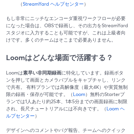
（
StreamYard ヘルプセンター
）
もし非常にニッチなエンコーダ重視ワークフローが必要
になった場合は、OBSで録画し、その出力をStreamYard
スタジオに入力することも可能ですが、これは上級者向
けです。多くのチームはそこまで必要ありません。
Loomはどんな場面で活躍する？
Loomは
素早い非同期録画
に特化しています。録画ボタ
ンを押して画面とカメラバブルをキャプチャし、リンク
で共有。 有料プランでは高解像度（最大4K）や実質無制
限の録画・保存が可能です。（
Loom
）無料のStarterプ
ランでは1人あたり約25本、1本5分までの画面録画に制限
され、長尺チュートリアルには不向きです。（
Loom ヘ
ルプセンター
）
デザインへのコメントやバグ報告、チームへのクイック