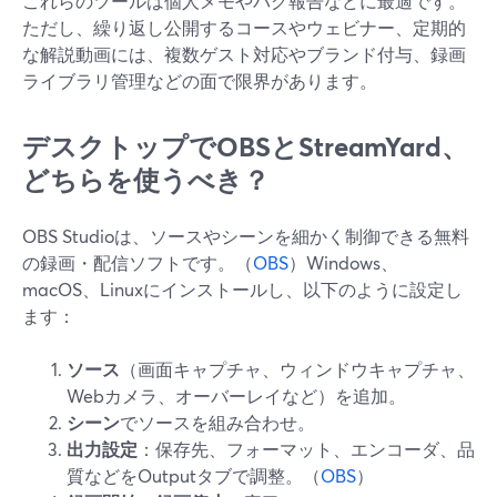
これらのツールは個人メモやバグ報告などに最適です。
ただし、繰り返し公開するコースやウェビナー、定期的
な解説動画には、複数ゲスト対応やブランド付与、録画
ライブラリ管理などの面で限界があります。
デスクトップでOBSとStreamYard、
どちらを使うべき？
OBS Studioは、ソースやシーンを細かく制御できる無料
の録画・配信ソフトです。（
OBS
）Windows、
macOS、Linuxにインストールし、以下のように設定し
ます：
ソース
（画面キャプチャ、ウィンドウキャプチャ、
Webカメラ、オーバーレイなど）を追加。
シーン
でソースを組み合わせ。
出力設定
：保存先、フォーマット、エンコーダ、品
質などをOutputタブで調整。（
OBS
）