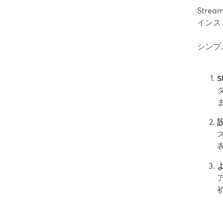
Str
インス
シンプ
S
設