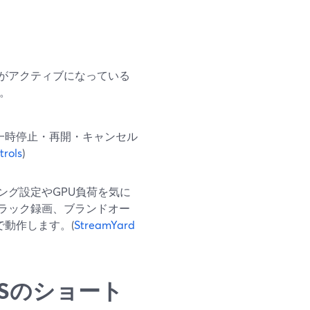
タブがアクティブになっている
ん。
sで一時停止・再開・キャンセル
trols
)
ング設定やGPU負荷を気に
ラック録画、ブランドオー
で動作します。(
StreamYard
・OBSのショート