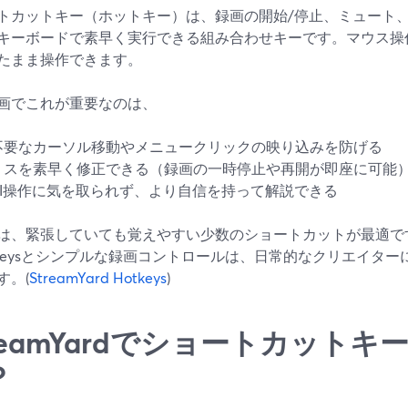
トカットキー（ホットキー）は、録画の開始/停止、ミュート
キーボードで素早く実行できる組み合わせキーです。マウス操
たまま操作できます。
画でこれが重要なのは、
不要なカーソル移動やメニュークリックの映り込みを防げる
ミスを素早く修正できる（録画の一時停止や再開が即座に可能
UI操作に気を取られず、より自信を持って解説できる
は、緊張していても覚えやすい少数のショートカットが最適です。S
tkeysとシンプルな録画コントロールは、日常的なクリエイタ
す。(
StreamYard Hotkeys
)
treamYardでショートカット
？