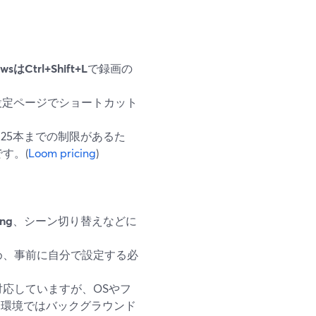
sはCtrl+Shift+L
で録画の
ット設定ページでショートカット
25本までの制限があるた
す。(
Loom pricing
)
ing
、シーン切り替えなどに
め、事前に自分で設定する必
対応していますが、OSやフ
nd環境ではバックグラウンド