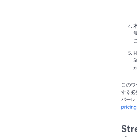
このワ
する必
バーレ
pricin
St