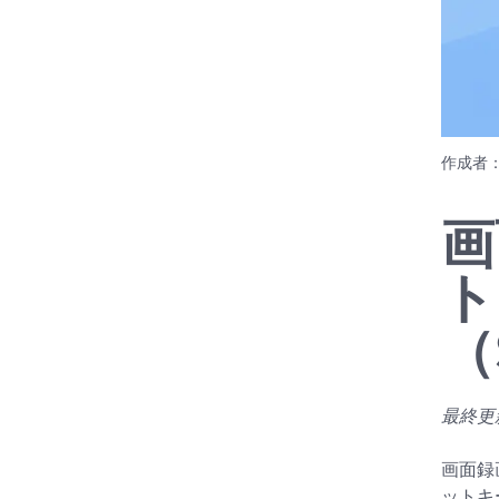
作成者
画
ト
（
最終更新日
画面録
ットキ