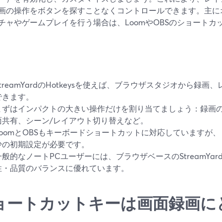
画の操作をボタンを探すことなくコントロールできます。主に
チャやゲームプレイを行う場合は、LoomやOBSのショート
StreamYardのHotkeysを使えば、ブラウザスタジオから録
できます。
まずはインパクトの大きい操作だけを割り当てましょう：録画の
面共有、シーン/レイアウト切り替えなど。
LoomとOBSもキーボードショートカットに対応していますが
少の初期設定が必要です。
一般的なノートPCユーザーには、ブラウザベースのStreamYard 
性・品質のバランスに優れています。
ョートカットキーは画面録画に