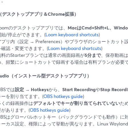
す。
m（デスクトップアプリ＆Chrome拡張）
Loomのデスクトップアプリでは、
MacはCmd+Shift+L、Window
開始/停止ができます。(
Loom keyboard shortcuts
)
アプリ内（設定 → Preferences）やブラウザのショートカ
を確認・変更できます。(
Loom keyboard shortcuts
)
無料のStarterプランでは通常の画面録画が
5分まで
、保存動画は
め、頻繁にショートカットで録画する場合は有料プランが必要で
 Studio（インストール型デスクトップアプリ）
OBSでは
設定 → Hotkeys
から、
Start Recording
や
Stop Record
キーを割り当てます。(
OBS hotkeys guide
)
多くの録画操作は
デフォルトでキーが割り当てられていない
た
要があります。(
OBS hotkeys guide
)
OBSはグローバルホットキー（バックグラウンドでも動作）に
ォーカス設定、権限によって挙動が異なります。Linux Wayla