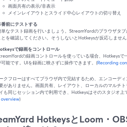
画面共有の表示/非表示
メインレイアウトとスライド中心レイアウトの切り替え
本番前にテストする
簡単なテスト録画を行いましょう。StreamYardのブラウザ
ことを確認してください。そうしないとHotkeysが反応しませ
Hotkeysで録画をコントロール
StreamYardの録画コントロールを使っている場合、Hotkey
が可能です。UIを録画に映さずに操作できます。(
Recording con
ークフローはすべてブラウザ内で完結するため、エンコーディ
要がありません。画面共有、レイアウト、ローカルのマルチト
イも同じセッション内で利用でき、Hotkeysはそのスタジオ上
g overview
)
reamYard HotkeysとLoom