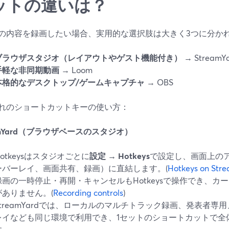
ットの違いは？
の内容を録画したい場合、実用的な選択肢は大きく3つに分か
ブラウザスタジオ（レイアウトやゲスト機能付き）
→ StreamY
手軽な非同期動画
→ Loom
本格的なデスクトップ/ゲームキャプチャ
→ OBS
れのショートカットキーの使い方：
amYard（ブラウザベースのスタジオ）
Hotkeysはスタジオごとに
設定 → Hotkeys
で設定し、画面上の
ーバーレイ、画面共有、録画）に直結します。(
Hotkeys on Str
録画の一時停止・再開・キャンセルもHotkeysで操作でき、カ
がありません。(
Recording controls
)
StreamYardでは、ローカルのマルチトラック録画、発表者
レイなども同じ環境で利用でき、1セットのショートカットで全