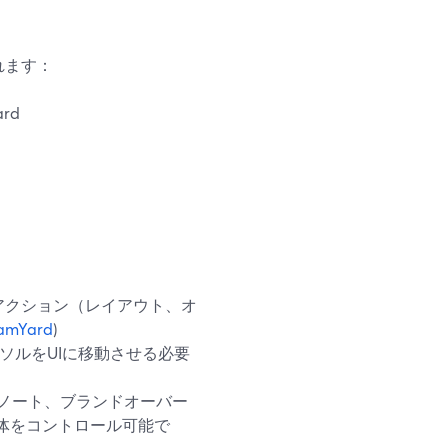
れます：
ard
アクション（レイアウト、オ
eamYard
)
ーソルをUIに移動させる必要
専用ノート、ブランドオーバー
体をコントロール可能で