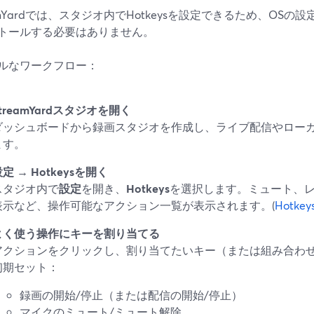
eamYardでは、スタジオ内でHotkeysを設定できるため、OS
トールする必要はありません。
ルなワークフロー：
treamYardスタジオを開く
ダッシュボードから録画スタジオを作成し、ライブ配信やロー
ます。
定 → Hotkeysを開く
スタジオ内で
設定
を開き、
Hotkeys
を選択します。ミュート、
表示など、操作可能なアクション一覧が表示されます。(
Hotkey
よく使う操作にキーを割り当てる
アクションをクリックし、割り当てたいキー（または組み合わ
初期セット：
録画の開始/停止（または配信の開始/停止）
マイクのミュート/ミュート解除