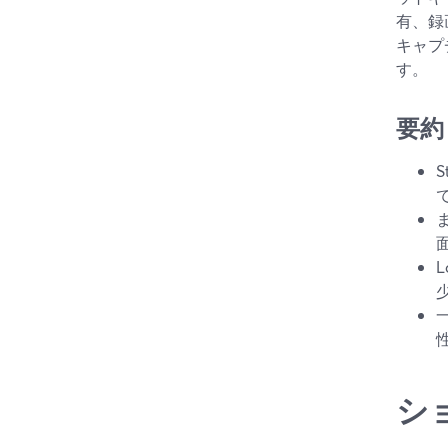
有、録
キャプ
す。
要約
シ