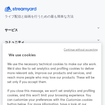
ライブ配信と録画を行うための最も簡単な方法
サービス
コミュニティ
Continue without accepting
StreamYard：
We use cookies
We use the necessary technical cookies to make our site work.
参加する
We'd also like to set analytics and profiling cookies to deliver
more relevant ads, improve our products and services, and
オン
X
reach more people who may love our products. These will be
Facebook
YouTube
ライ
(Twitter)
新しいタブで開く
新し
新しいタブで開く
set only if you accept them.
ンセ
ミナ
If you close this message, we won’t set analytics and profiling
ー
cookies, and this won’t limit your browsing experience. You
can customize your preferences with the
Customize cookies
Instagram
LinkedIn
新しいタブで開く
新しいタブで開く
button below. For more information, have a look at our