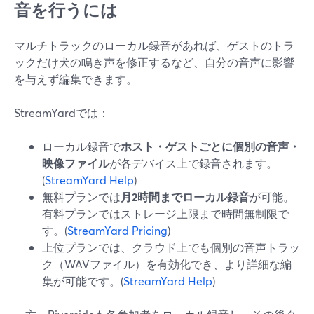
音を行うには
マルチトラックのローカル録音があれば、ゲストのトラ
ックだけ犬の鳴き声を修正するなど、自分の音声に影響
を与えず編集できます。
StreamYardでは：
ローカル録音で
ホスト・ゲストごとに個別の音声・
映像ファイル
が各デバイス上で録音されます。
(
StreamYard Help
)
無料プランでは
月2時間までローカル録音
が可能。
有料プランではストレージ上限まで時間無制限で
す。(
StreamYard Pricing
)
上位プランでは、クラウド上でも個別の音声トラッ
ク（WAVファイル）を有効化でき、より詳細な編
集が可能です。(
StreamYard Help
)