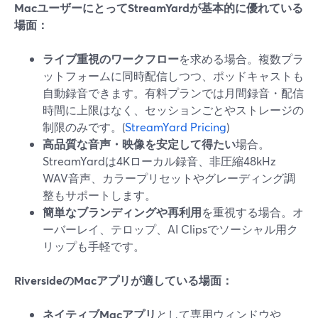
MacユーザーにとってStreamYardが基本的に優れている
場面：
ライブ重視のワークフロー
を求める場合。複数プラ
ットフォームに同時配信しつつ、ポッドキャストも
自動録音できます。有料プランでは月間録音・配信
時間に上限はなく、セッションごとやストレージの
制限のみです。(
StreamYard Pricing
)
高品質な音声・映像を安定して得たい
場合。
StreamYardは4Kローカル録音、非圧縮48kHz
WAV音声、カラープリセットやグレーディング調
整もサポートします。
簡単なブランディングや再利用
を重視する場合。オ
ーバーレイ、テロップ、AI Clipsでソーシャル用ク
リップも手軽です。
RiversideのMacアプリが適している場面：
ネイティブMacアプリ
として専用ウィンドウや