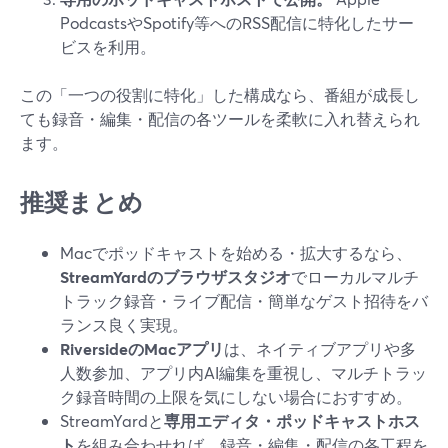
PodcastsやSpotify等へのRSS配信に特化したサー
ビスを利用。
この「一つの役割に特化」した構成なら、番組が成長し
ても録音・編集・配信の各ツールを柔軟に入れ替えられ
ます。
推奨まとめ
Macでポッドキャストを始める・拡大するなら、
StreamYardのブラウザスタジオ
でローカルマルチ
トラック録音・ライブ配信・簡単なゲスト招待をバ
ランス良く実現。
RiversideのMacアプリ
は、ネイティブアプリや多
人数参加、アプリ内AI編集を重視し、マルチトラッ
ク録音時間の上限を気にしない場合におすすめ。
StreamYardと
専用エディタ・ポッドキャストホス
ト
を組み合わせれば、録音・編集・配信の各工程を