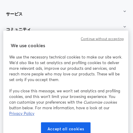
サービス
コミュニティ
Continue without accepting
StreamYard：
We use cookies
We use the necessary technical cookies to make our site work.
参加する
We'd also like to set analytics and profiling cookies to deliver
more relevant ads, improve our products and services, and
オン
X
reach more people who may love our products. These will be
Facebook
YouTube
ライ
(Twitter)
新しいタブで開く
新し
新しいタブで開く
set only if you accept them.
ンセ
ミナ
If you close this message, we won’t set analytics and profiling
ー
cookies, and this won’t limit your browsing experience. You
can customize your preferences with the
Customize cookies
Instagram
LinkedIn
新しいタブで開く
新しいタブで開く
button below. For more information, have a look at our
Privacy Policy
Accept all cookies