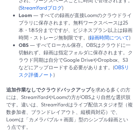
され、ワークスペースごとに時間で管理されます。
(
StreamYardブログ
)
Loom
— すべての録画が直接Loomのクラウドライ
ブラリに保存されます。無料ワークスペースは25
本・1本5分までですが、ビジネスプラン以上は録画
時間・ストレージ無制限です。(
録画時間について
)
OBS
— すべてローカル保存。OBSはクラウドに一
切触れず、録画は指定フォルダに保存されます。ク
ラウド同期は自分でGoogle DriveやDropbox、S3
などにアップロードする必要があります。(
OBSリ
スク評価ノート
)
追加作業なしでクラウドバックアップ
を求める多くの方
には、StreamYardやLoomの方がOBSより自然な選択肢
です。違いは、StreamYardはライブ配信スタジオ型（複
数参加者、ブランドレイアウト、縦横両対応）で、
Loomは「カメラバブル＋画面」型のシンプル録画とい
う点です。