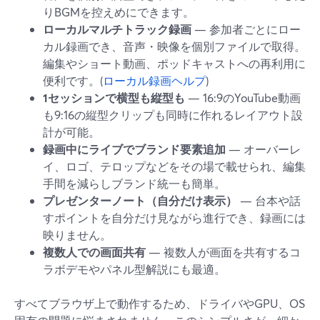
りBGMを控えめにできます。
ローカルマルチトラック録画
— 参加者ごとにロー
カル録画でき、音声・映像を個別ファイルで取得。
編集やショート動画、ポッドキャストへの再利用に
便利です。(
ローカル録画ヘルプ
)
1セッションで横型も縦型も
— 16:9のYouTube動画
も9:16の縦型クリップも同時に作れるレイアウト設
計が可能。
録画中にライブでブランド要素追加
— オーバーレ
イ、ロゴ、テロップなどをその場で載せられ、編集
手間を減らしブランド統一も簡単。
プレゼンターノート（自分だけ表示）
— 台本や話
すポイントを自分だけ見ながら進行でき、録画には
映りません。
複数人での画面共有
— 複数人が画面を共有するコ
ラボデモやパネル型解説にも最適。
すべてブラウザ上で動作するため、ドライバやGPU、OS