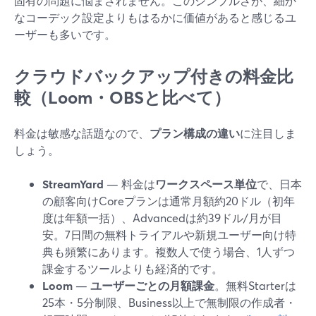
固有の問題に悩まされません。このシンプルさが、細か
なコーデック設定よりもはるかに価値があると感じるユ
ーザーも多いです。
クラウドバックアップ付きの料金比
較（Loom・OBSと比べて）
料金は敏感な話題なので、
プラン構成の違い
に注目しま
しょう。
StreamYard
— 料金は
ワークスペース単位
で、日本
の顧客向けCoreプランは通常月額約20ドル（初年
度は年額一括）、Advancedは約39ドル/月が目
安。7日間の無料トライアルや新規ユーザー向け特
典も頻繁にあります。複数人で使う場合、1人ずつ
課金するツールよりも経済的です。
Loom
—
ユーザーごとの月額課金
。無料Starterは
25本・5分制限、Business以上で無制限の作成者・