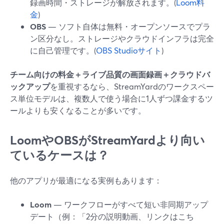
録画時間・ストレージが解放されます。(
Loom料
金
)
OBS
— ソフト自体は無料・オープンソースでプラ
ン区分なし。ストレージやクラウドインフラは完全
に自己管理です。(
OBS Studioサイト
)
チーム向けの料金＋ライブ品質の画面録画＋クラウドバ
ックアップ
を重視するなら、StreamYardのワークスペー
ス単位モデルは、複数人で使う場合に1人ずつ課金するツ
ールよりも安くなることが多いです。
LoomやOBSがStreamYardより向い
ているケースは？
他のアプリが最適になる実例もあります：
Loom
— ワークフローがすべて短い非同期アップ
デート（例：「2分の説明動画、リンクはこち