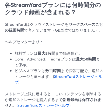
各StreamYardプランには何時間分の
クラウド録画が含まれる？
StreamYardはクラウドストレージを
ワークスペースごと
の録画時間
で考えています（GB単位ではありません）。
ヘルプセンターより：
無料プランは
最大5時間
まで録画保存。
Core、Advanced、Teamsプランは
最大50時間
ま
で保存。
ビジネスプランは
数百時間
まで拡張可能で、追加ス
トレージも選べます。(
StreamYardストレージヘル
プ
)
ストレージ上限に達すると、古いコンテンツを削除する
か追加ストレージを購入するまで
新規録画は保存されま
せん
。(
StreamYardストレージヘルプ
)