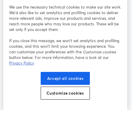
We use the necessary technical cookies to make our site work.
参加する
We'd also like to set analytics and profiling cookies to deliver
more relevant ads, improve our products and services, and
オン
X
reach more people who may love our products. These will be
Facebook
YouTube
ライ
(Twitter)
新しいタブで開く
新し
新しいタブで開く
set only if you accept them.
ンセ
ミナ
If you close this message, we won’t set analytics and profiling
ー
cookies, and this won’t limit your browsing experience. You
can customize your preferences with the
Customize cookies
Instagram
LinkedIn
新しいタブで開く
新しいタブで開く
button below. For more information, have a look at our
Privacy Policy
Accept all cookies
利用規約
プラットフォーム利用規約
新しいタブで開く
新しいタブで開く
Customize cookies
個人情報保護方針
クッキーポリシー
新しいタブで開く
新しいタブで開く
クッキーの設定
ヘルプセンター
日本語
新しいタブで開く
©
2026
Bending Spoons US Inc.