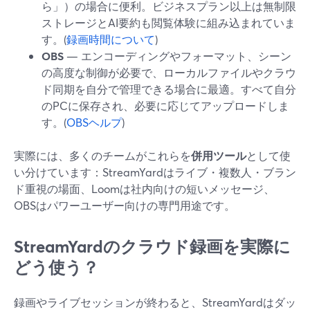
ら」）の場合に便利。ビジネスプラン以上は無制限
ストレージとAI要約も閲覧体験に組み込まれていま
す。(
録画時間について
)
OBS
— エンコーディングやフォーマット、シーン
の高度な制御が必要で、ローカルファイルやクラウ
ド同期を自分で管理できる場合に最適。すべて自分
のPCに保存され、必要に応じてアップロードしま
す。(
OBSヘルプ
)
実際には、多くのチームがこれらを
併用ツール
として使
い分けています：StreamYardはライブ・複数人・ブラン
ド重視の場面、Loomは社内向けの短いメッセージ、
OBSはパワーユーザー向けの専門用途です。
StreamYardのクラウド録画を実際に
どう使う？
録画やライブセッションが終わると、StreamYardはダッ