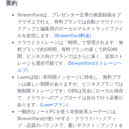
要約
StreamYardは、プレゼンター主導の画面録画をブ
ラウザ上で行え、有料プランでは自動クラウドバッ
クアップと編集用のローカルマルチトラックファイ
ルを提供します。(
StreamYard料金
)
クラウドストレージは「時間」で管理されます：無
料プランで約5時間、有料プランの多くで約50時
間、ビジネス向けプランではさらに多く、追加スト
レージも選択可能です。(
StreamYardストレージヘ
ルプ
)
Loomは短い非同期メッセージに特化し、無料プラ
ンは厳しい制限がありますが、ビジネスプランでは
無制限ストレージです。OBSは完全にローカル保存
で、クラウドへのアップロードは自分で行う必要が
あります。(
Loomプラン
)
一般的なノートPCを使う非技術系ユーザーには、
StreamYardが使いやすさ・クラウドバックアッ
プ・品質のバランスで、重いデスクトップソフトを