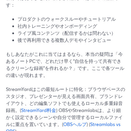
す：
プロダクトのウォークスルーやチュートリアル
社内トレーニングやオンボーディング
ライブ風コンテンツ（配信するかは問わない）
後で再利用できる複数人デモやインタビュー
もしあなたがこれに当てはまるなら、本当の疑問は「今
あるノートPCで、どれだけ早く“自信を持って共有でき
るクリーンな録画”を作れるか？」です。ここで各ツール
の違いが現れます。
StreamYardはこの最短ルートに特化：ブラウザベースの
スタジオ、プレゼンターが見える画面共有、ブランドレ
イアウト、どの編集ソフトでも使えるローカル多重録音
録画。(
StreamYard料金
) OBSやStreamlabsは、より細
かく設定できるシーンや自分で管理するローカルファイ
ルに重点を置いています。(
OBSヘルプ
) (
Streamlabs vs