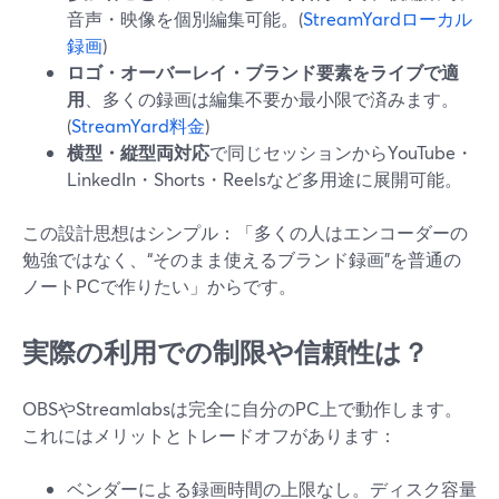
音声・映像を個別編集可能。(
StreamYardローカル
録画
)
ロゴ・オーバーレイ・ブランド要素をライブで適
用
、多くの録画は編集不要か最小限で済みます。
(
StreamYard料金
)
横型・縦型両対応
で同じセッションからYouTube・
LinkedIn・Shorts・Reelsなど多用途に展開可能。
この設計思想はシンプル：「多くの人はエンコーダーの
勉強ではなく、“そのまま使えるブランド録画”を普通の
ノートPCで作りたい」からです。
実際の利用での制限や信頼性は？
OBSやStreamlabsは完全に自分のPC上で動作します。
これにはメリットとトレードオフがあります：
ベンダーによる録画時間の上限なし。ディスク容量