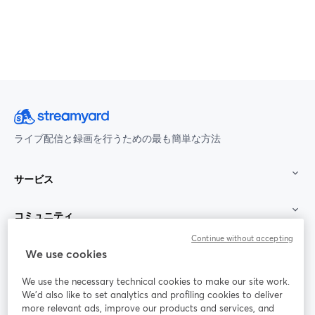
ライブ配信と録画を行うための最も簡単な方法
サービス
コミュニティ
Continue without accepting
StreamYard：
We use cookies
We use the necessary technical cookies to make our site work.
参加する
We'd also like to set analytics and profiling cookies to deliver
more relevant ads, improve our products and services, and