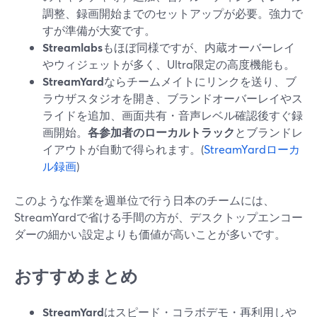
調整、録画開始までのセットアップが必要。強力で
すが準備が大変です。
Streamlabs
もほぼ同様ですが、内蔵オーバーレイ
やウィジェットが多く、Ultra限定の高度機能も。
StreamYard
ならチームメイトにリンクを送り、ブ
ラウザスタジオを開き、ブランドオーバーレイやス
ライドを追加、画面共有・音声レベル確認後すぐ録
画開始。
各参加者のローカルトラック
とブランドレ
イアウトが自動で得られます。(
StreamYardローカ
ル録画
)
このような作業を週単位で行う日本のチームには、
StreamYardで省ける手間の方が、デスクトップエンコー
ダーの細かい設定よりも価値が高いことが多いです。
おすすめまとめ
StreamYard
はスピード・コラボデモ・再利用しや