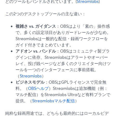
どのツールもバンドルされています。(
Streamlabs
)
この2つのデスクトップツールの主な違い：
複雑さ vs. ガイダンス
：OBSはより「素の」操作感
で、多くの設定項目がありガードレールが少なめ。
Streamlabsは一般的な配信・録画ワークフローを
ガイド付きでまとめています。
アドオン vs. バンドル
：OBSはコミュニティ製プラ
グインに依存、Streamlabsはアラートやオーバー
レイ、投げ銭ページなど多くのクリエイター向けツ
ールを一つのインターフェースに事前搭載。
（
Streamlabs
）
ビジネスモデル
：OBSはGPLライセンスで完全無
料。（
OBSヘルプ
）Streamlabsは追加機能（例：
マルチ配信）をStreamlabs Ultraなど有料プランで
提供。（
Streamlabsマルチ配信
）
純粋な録画用途では、どちらも最終的にはローカルビデ