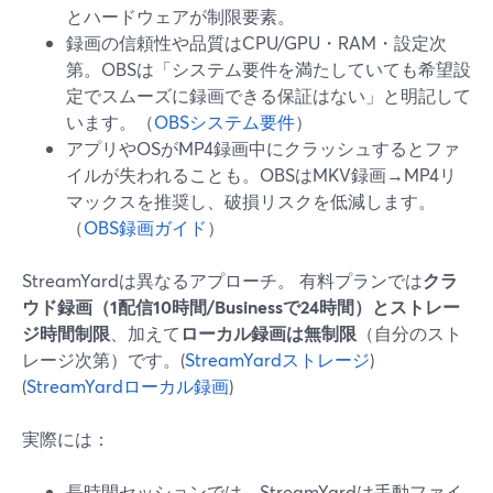
とハードウェアが制限要素。
録画の信頼性や品質はCPU/GPU・RAM・設定次
第。OBSは「システム要件を満たしていても希望設
定でスムーズに録画できる保証はない」と明記して
います。（
OBSシステム要件
）
アプリやOSがMP4録画中にクラッシュするとファ
イルが失われることも。OBSはMKV録画→MP4リ
マックスを推奨し、破損リスクを低減します。
（
OBS録画ガイド
）
StreamYardは異なるアプローチ。 有料プランでは
クラ
ウド録画（1配信10時間/Businessで24時間）とストレー
ジ時間制限
、加えて
ローカル録画は無制限
（自分のスト
レージ次第）です。(
StreamYardストレージ
)
(
StreamYardローカル録画
)
実際には：
長時間セッションでは、StreamYardは手動ファイ