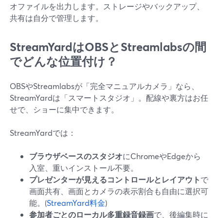
オファイルを出力します。ストレージやバックアップ、
共有は自分で管理します。
StreamYardはOBSとStreamlabsの間
でどんな位置付け？
OBSやStreamlabsが「完全マニュアルカメラ」なら、
StreamYardは「スマートスタジオ」。配線や裏方はお任
せで、ショーに集中できます。
StreamYardでは：
ブラウザベースのスタジオ
にChromeやEdgeから
入室、重いインストール不要。
プレゼンターが見えるコントロールとレイアウト
で
画面共有、画面とカメラの表示割合も自由に選択可
能。(
StreamYard料金
)
参加者ごとのローカル多重録音録画
で、後編集時に