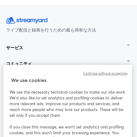
ライブ配信と録画を行うための最も簡単な方法
サービス
コミュニティ
Continue without accepting
StreamYard：
We use cookies
We use the necessary technical cookies to make our site work.
参加する
We'd also like to set analytics and profiling cookies to deliver
more relevant ads, improve our products and services, and
オン
X
reach more people who may love our products. These will be
Facebook
YouTube
ライ
(Twitter)
新しいタブで開く
新し
新しいタブで開く
set only if you accept them.
ンセ
ミナ
If you close this message, we won’t set analytics and profiling
ー
cookies, and this won’t limit your browsing experience. You