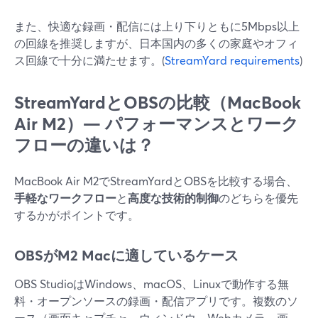
また、快適な録画・配信には上り下りともに5Mbps以上
の回線を推奨しますが、日本国内の多くの家庭やオフィ
ス回線で十分に満たせます。(
StreamYard requirements
)
StreamYardとOBSの比較（MacBook
Air M2）— パフォーマンスとワーク
フローの違いは？
MacBook Air M2でStreamYardとOBSを比較する場合、
手軽なワークフロー
と
高度な技術的制御
のどちらを優先
するかがポイントです。
OBSがM2 Macに適しているケース
OBS StudioはWindows、macOS、Linuxで動作する無
料・オープンソースの録画・配信アプリです。複数のソ
ース（画面キャプチャ、ウィンドウ、Webカメラ、画