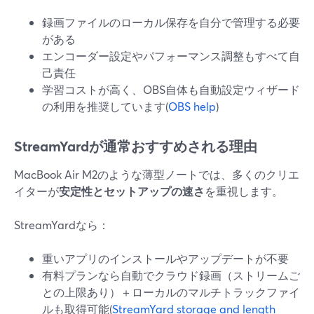
録画ファイルのローカル保存を自分で管理する必要
がある
エンコーダー設定やパフォーマンス調整もすべて自
己責任
学習コストが高く、OBS自体も自動設定ウィザード
の利用を推奨しています(
OBS help
)
StreamYardが通常おすすめされる理由
MacBook Air M2のような薄型ノートでは、多くのクリエ
イターが
安定性とセットアップの速さ
を重視します。
StreamYardなら：
重いアプリのインストールやアップデートが不要
有料プランなら自動でクラウド録画（ストリームご
との上限あり）＋ローカルのマルチトラックファイ
ルも取得可能(
StreamYard storage and length