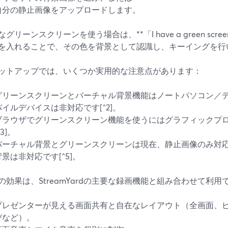
自分の静止画像をアップロードします。
グリーンスクリーンを使う場合は、**「I have a green sc
を入れることで、その色を背景として認識し、キーイングを行いま
ットアップでは、いくつか実用的な注意点があります：
グリーンスクリーンとバーチャル背景機能はノートパソコン／
バイルデバイスは非対応です[^2]。
ブラウザでグリーンスクリーン機能を使うにはグラフィックプロ
^3]。
バーチャル背景とグリーンスクリーンは現在、静止画像のみ対
背景は非対応です[^5]。
の効果は、StreamYardの主要な録画機能と組み合わせて利用
プレゼンターが見える画面共有と自在なレイアウト（全画面、
びなど）。