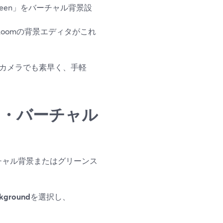
 screen」をバーチャル背景設
oomの背景エディタがこれ
bカメラでも素早く、手軽
ーン・バーチャル
ーチャル背景またはグリーンス
ckground
を選択し、