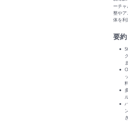
ーチャ
整やア
体を利
要約