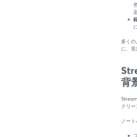
色
多くの
に、見
S
背
Str
クリー
ノート