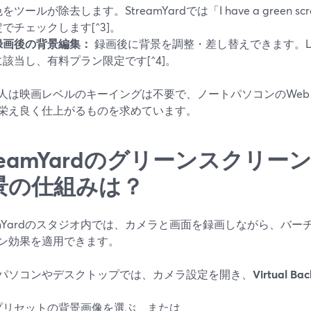
をツールが除去します。StreamYardでは「I have a green
定でチェックします[^3]。
録画後の背景編集：
録画後に背景を調整・差し替えできます。L
に該当し、有料プラン限定です[^4]。
人は映画レベルのキーイングは不要で、ノートパソコンのWe
栄え良く仕上がるものを求めています。
treamYardのグリーンスクリ
景の仕組みは？
eamYardのスタジオ内では、カメラと画面を録画しながら、バ
ン効果を適用できます。
パソコンやデスクトップでは、カメラ設定を開き、
Virtual Ba
プリセットの背景画像を選ぶ、または