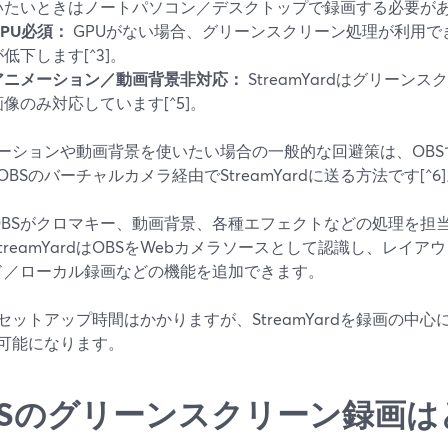
いたいときはノートパソコン／デスクトップで録画する必要があり
GPU必須：
GPUがない場合、グリーンスクリーン処理が利用で
が低下します[^3]。
アニメーション／動画背景非対応：
StreamYardはグリー
画像のみ対応しています[^5]。
ーションや動画背景を使いたい場合の一般的な回避策は、OB
OBSのバーチャルカメラ経由でStreamYardに送る方法です[
OBSがクロマキー、動画背景、各種エフェクトなどの処理を担当し
StreamYardはOBSをWebカメラソースとして認識し、レイ
ド／ローカル録画などの機能を追加できます。
セットアップ時間はかかりますが、StreamYardを録画の中
可能になります。
BSのグリーンスクリーン録画は