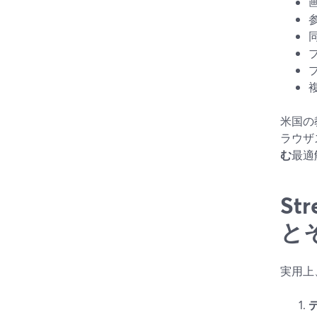
米国の
ラウザ
む
最適
S
と
実用上