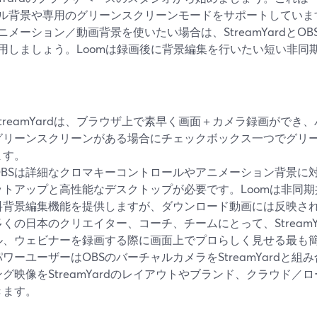
ル背景や専用のグリーンスクリーンモードをサポートしています[
ニメーション／動画背景を使いたい場合は、StreamYardとO
用しましょう。Loomは録画後に背景編集を行いたい短い非同
StreamYardは、ブラウザ上で素早く画面＋カメラ録画がで
グリーンスクリーンがある場合にチェックボックス一つでグリ
ます。
OBSは詳細なクロマキーコントロールやアニメーション背景に
ットアップと高性能なデスクトップが必要です。Loomは非同
料背景編集機能を提供しますが、ダウンロード動画には反映さ
多くの日本のクリエイター、コーチ、チームにとって、Stream
ル、ウェビナーを録画する際に画面上でプロらしく見せる最も
パワーユーザーはOBSのバーチャルカメラをStreamYardと
ング映像をStreamYardのレイアウトやブランド、クラウド
きます。