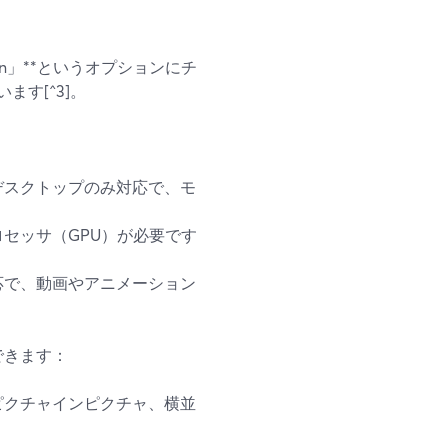
reen」**というオプションにチ
す[^3]。
デスクトップのみ対応で、モ
セッサ（GPU）が必要です
応で、動画やアニメーション
できます：
ピクチャインピクチャ、横並