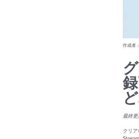
作成者
グ
録
ど
最終更新日
クリア
Str