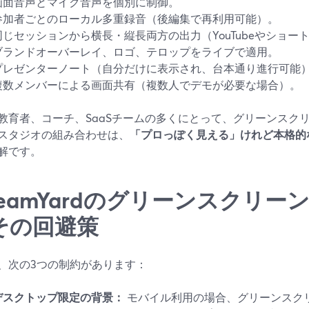
画面音声とマイク音声を個別に制御。
参加者ごとのローカル多重録音（後編集で再利用可能）。
同じセッションから横長・縦長両方の出力（YouTubeやショー
ブランドオーバーレイ、ロゴ、テロップをライブで適用。
プレゼンターノート（自分だけに表示され、台本通り進行可能
複数メンバーによる画面共有（複数人でデモが必要な場合）。
教育者、コーチ、SaaSチームの多くにとって、グリーンスク
スタジオの組み合わせは、
「プロっぽく見える」けれど本格的
解です。
treamYardのグリーンスクリ
その回避策
、次の3つの制約があります：
デスクトップ限定の背景：
モバイル利用の場合、グリーンスク