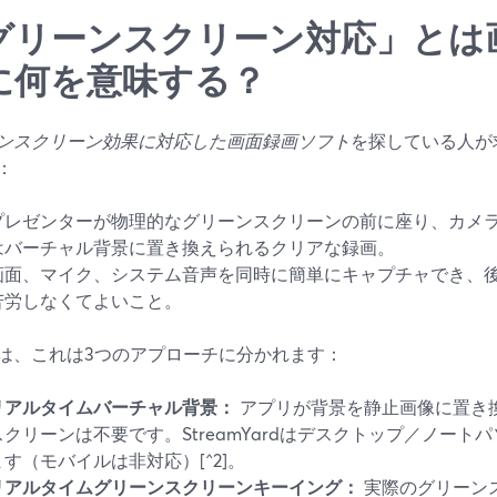
グリーンスクリーン対応」とは
に何を意味する？
ンスクリーン効果に対応した画面録画ソフト
を探している人が
：
プレゼンターが物理的なグリーンスクリーンの前に座り、カメ
はバーチャル背景に置き換えられるクリアな録画。
画面、マイク、システム音声を同時に簡単にキャプチャでき、
苦労しなくてよいこと。
は、これは3つのアプローチに分かれます：
リアルタイムバーチャル背景：
アプリが背景を静止画像に置き
スクリーンは不要です。StreamYardはデスクトップ／ノー
ます（モバイルは非対応）[^2]。
リアルタイムグリーンスクリーンキーイング：
実際のグリーン