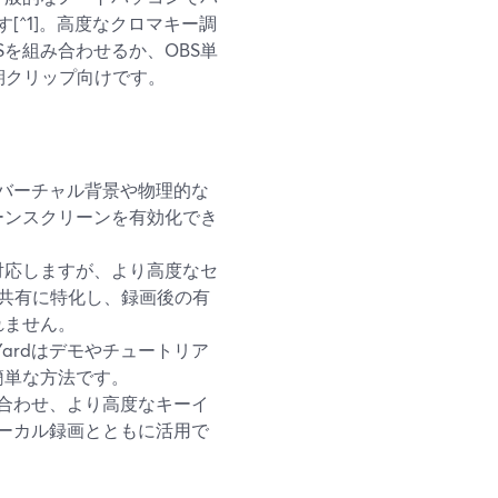
^1]。高度なクロマキー調
BSを組み合わせるか、OBS単
期クリップ向けです。
き、バーチャル背景や物理的な
ーンスクリーンを有効化でき
対応しますが、より高度なセ
期共有に特化し、録画後の有
れません。
Yardはデモやチュートリア
簡単な方法です。
組み合わせ、より高度なキーイ
／ローカル録画とともに活用で