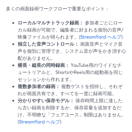
多くの画面録画ワークフローで重要なポイント：
ローカルマルチトラック録画：
参加者ごとにロー
カル録画が可能で、編集者に好まれる個別の音声/
映像ファイルが得られます。(
StreamYard ヘルプ
)
独立した音声コントロール：
画面音声とマイク音
声を個別に管理でき、システム音が声をかき消す心
配がありません。
横長・縦長の同時録画：
YouTube用のワイドなチ
ュートリアルと、ShortsやReels用の縦動画を同じ
セッションから作れます。
複数参加者の録画：
複数ゲストを招待し、それぞ
れが画面共有でき、すべてを一度に録画可能。
分かりやすい保存モデル：
保存時間上限に達した
ら古い録画を削除するか、保存容量を追加するだ
け。不明瞭な「フェアユース」制限はありません。
(
StreamYard ヘルプ
)