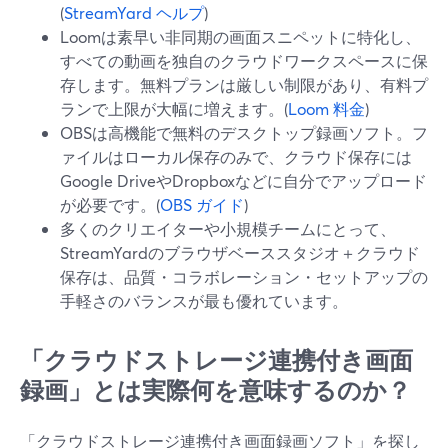
(
StreamYard ヘルプ
)
Loomは素早い非同期の画面スニペットに特化し、
すべての動画を独自のクラウドワークスペースに保
存します。無料プランは厳しい制限があり、有料プ
ランで上限が大幅に増えます。(
Loom 料金
)
OBSは高機能で無料のデスクトップ録画ソフト。フ
ァイルはローカル保存のみで、クラウド保存には
Google DriveやDropboxなどに自分でアップロード
が必要です。(
OBS ガイド
)
多くのクリエイターや小規模チームにとって、
StreamYardのブラウザベーススタジオ＋クラウド
保存は、品質・コラボレーション・セットアップの
手軽さのバランスが最も優れています。
「クラウドストレージ連携付き画面
録画」とは実際何を意味するのか？
「クラウドストレージ連携付き画面録画ソフト」を探し