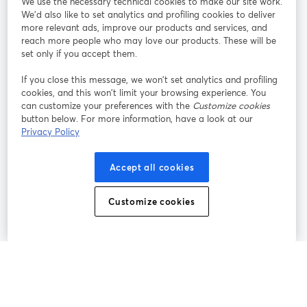
We use the necessary technical cookies to make our site work.
参加する
We'd also like to set analytics and profiling cookies to deliver
more relevant ads, improve our products and services, and
オン
X
reach more people who may love our products. These will be
Facebook
YouTube
ライ
(Twitter)
新しいタブで開く
新し
新しいタブで開く
set only if you accept them.
ンセ
ミナ
If you close this message, we won’t set analytics and profiling
ー
cookies, and this won’t limit your browsing experience. You
can customize your preferences with the
Customize cookies
Instagram
LinkedIn
新しいタブで開く
新しいタブで開く
button below. For more information, have a look at our
Privacy Policy
Accept all cookies
利用規約
プラットフォーム利用規約
新しいタブで開く
新しいタブで開く
Customize cookies
個人情報保護方針
クッキーポリシー
新しいタブで開く
新しいタブで開く
クッキーの設定
ヘルプセンター
日本語
新しいタブで開く
©
2026
Bending Spoons US Inc.