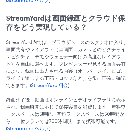
(
StreamYard ヘルプ
)
StreamYardは画面録画とクラウド保
存をどう実現している？
StreamYard内では、ブラウザベースのスタジオに入り、
画面共有やレイアウト（全画面、カメラとのピクチャイ
ンピクチャ、デモやウェビナー向けの高度なレイアウ
ト）を自由に選べます。プレゼンターが見える画面共有
により、録画に出力される内容（オーバーレイ、ロゴ、
ライブで追加する下部テロップなど）を常に正確に確認
できます。(
StreamYard 料金
)
録画終了後、動画はオンラインビデオライブラリに表示
され、録画時間に応じて保存容量を消費します。無料ワ
ークスペースは5時間、有料ワークスペースは50時間か
ら、上位プランでは700時間以上まで拡張可能です。
(
StreamYard ヘルプ
)