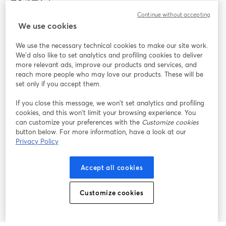
Continue without accepting
StreamYard：
We use cookies
We use the necessary technical cookies to make our site work.
参加する
We'd also like to set analytics and profiling cookies to deliver
more relevant ads, improve our products and services, and
オン
X
reach more people who may love our products. These will be
Facebook
YouTube
ライ
(Twitter)
新しいタブで開く
新し
新しいタブで開く
set only if you accept them.
ンセ
ミナ
If you close this message, we won’t set analytics and profiling
ー
cookies, and this won’t limit your browsing experience. You
can customize your preferences with the
Customize cookies
Instagram
LinkedIn
新しいタブで開く
新しいタブで開く
button below. For more information, have a look at our
Privacy Policy
Accept all cookies
利用規約
プラットフォーム利用規約
新しいタブで開く
新しいタブで開く
Customize cookies
個人情報保護方針
クッキーポリシー
新しいタブで開く
新しいタブで開く
クッキーの設定
ヘルプセンター
日本語