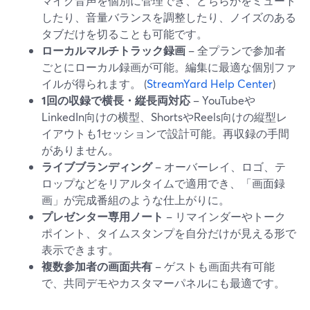
マイク音声を個別に管理でき、どちらかをミュート
したり、音量バランスを調整したり、ノイズのある
タブだけを切ることも可能です。
ローカルマルチトラック録画
– 全プランで参加者
ごとにローカル録画が可能。編集に最適な個別ファ
イルが得られます。 (
StreamYard Help Center
)
1回の収録で横長・縦長両対応
– YouTubeや
LinkedIn向けの横型、ShortsやReels向けの縦型レ
イアウトも1セッションで設計可能。再収録の手間
がありません。
ライブブランディング
– オーバーレイ、ロゴ、テ
ロップなどをリアルタイムで適用でき、「画面録
画」が完成番組のような仕上がりに。
プレゼンター専用ノート
– リマインダーやトーク
ポイント、タイムスタンプを自分だけが見える形で
表示できます。
複数参加者の画面共有
– ゲストも画面共有可能
で、共同デモやカスタマーパネルにも最適です。