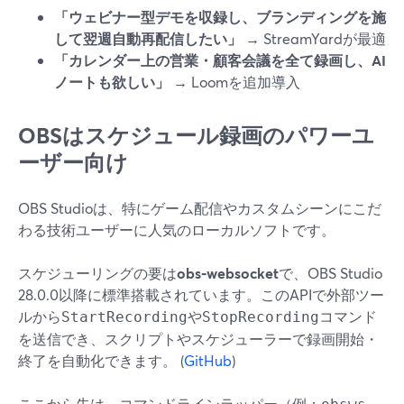
「ウェビナー型デモを収録し、ブランディングを施
して翌週自動再配信したい」
→ StreamYardが最適
「カレンダー上の営業・顧客会議を全て録画し、AI
ノートも欲しい」
→ Loomを追加導入
OBSはスケジュール録画のパワーユ
ーザー向け
OBS Studioは、特にゲーム配信やカスタムシーンにこだ
わる技術ユーザーに人気のローカルソフトです。
スケジューリングの要は
obs‑websocket
で、OBS Studio
28.0.0以降に標準搭載されています。このAPIで外部ツー
ルから
や
コマンド
StartRecording
StopRecording
を送信でき、スクリプトやスケジューラーで録画開始・
終了を自動化できます。 (
GitHub
)
ここから先は、コマンドラインラッパー（例：