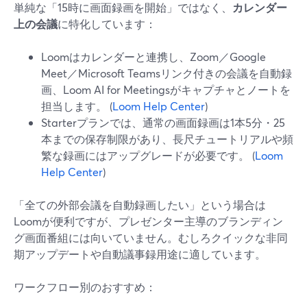
単純な「15時に画面録画を開始」ではなく、
カレンダー
上の会議
に特化しています：
Loomはカレンダーと連携し、Zoom／Google
Meet／Microsoft Teamsリンク付きの会議を自動録
画、Loom AI for Meetingsがキャプチャとノートを
担当します。 (
Loom Help Center
)
Starterプランでは、通常の画面録画は1本5分・25
本までの保存制限があり、長尺チュートリアルや頻
繁な録画にはアップグレードが必要です。 (
Loom
Help Center
)
「全ての外部会議を自動録画したい」という場合は
Loomが便利ですが、プレゼンター主導のブランディン
グ画面番組には向いていません。むしろクイックな非同
期アップデートや自動議事録用途に適しています。
ワークフロー別のおすすめ：