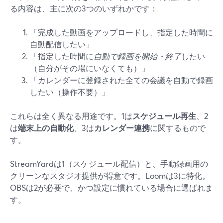
る内容は、主に次の3つのいずれかです：
「完成した動画をアップロードし、指定した時間に
自動配信したい」
「指定した時間に
自動で録画を開始・終了
したい
（自分がその場にいなくても）」
「カレンダーに登録された全ての会議を自動で録画
したい（操作不要）」
これらは全く異なる用途です。1は
スケジュール再生
、2
は
端末上の自動化
、3は
カレンダー連携
に関するもので
す。
StreamYardは1（スケジュール配信）と、手動録画用の
クリーンなスタジオ提供が得意です。Loomは3に特化。
OBSは2が必要で、かつ設定に慣れている場合に選ばれま
す。