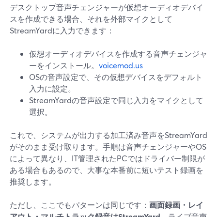
デスクトップ音声チェンジャーが仮想オーディオデバイ
スを作成できる場合、それを外部マイクとして
StreamYardに入力できます：
仮想オーディオデバイスを作成する音声チェンジャ
ーをインストール。
voicemod.us
OSの音声設定で、その仮想デバイスをデフォルト
入力に設定。
StreamYardの音声設定で同じ入力をマイクとして
選択。
これで、システムが出力する加工済み音声をStreamYard
がそのまま受け取ります。手順は音声チェンジャーやOS
によって異なり、IT管理されたPCではドライバー制限が
ある場合もあるので、大事な本番前に短いテスト録画を
推奨します。
ただし、ここでもパターンは同じです：
画面録画・レイ
アウト・マルチトラック録音はStreamYard
、ライブ音声