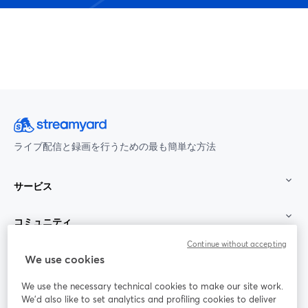
ライブ配信と録画を行うための最も簡単な方法
サービス
コミュニティ
Continue without accepting
StreamYard：
We use cookies
We use the necessary technical cookies to make our site work.
参加する
We'd also like to set analytics and profiling cookies to deliver