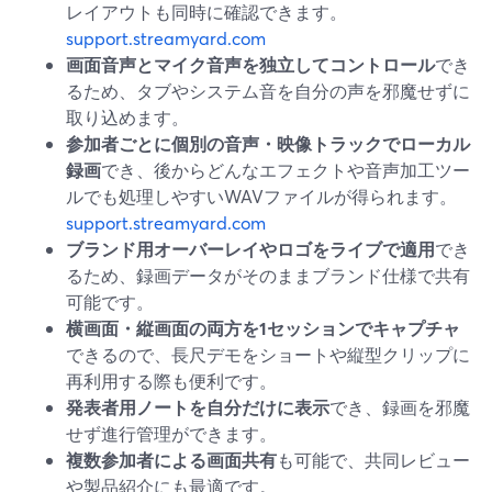
レイアウトも同時に確認できます。
support.streamyard.com
画面音声とマイク音声を独立してコントロール
でき
るため、タブやシステム音を自分の声を邪魔せずに
取り込めます。
参加者ごとに個別の音声・映像トラックでローカル
録画
でき、後からどんなエフェクトや音声加工ツー
ルでも処理しやすいWAVファイルが得られます。
support.streamyard.com
ブランド用オーバーレイやロゴをライブで適用
でき
るため、録画データがそのままブランド仕様で共有
可能です。
横画面・縦画面の両方を1セッションでキャプチャ
できるので、長尺デモをショートや縦型クリップに
再利用する際も便利です。
発表者用ノートを自分だけに表示
でき、録画を邪魔
せず進行管理ができます。
複数参加者による画面共有
も可能で、共同レビュー
や製品紹介にも最適です。