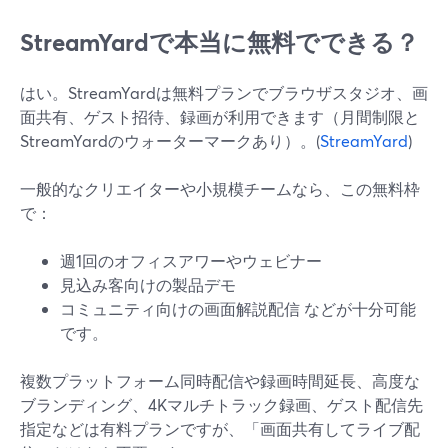
StreamYardで本当に無料でできる？
はい。StreamYardは無料プランでブラウザスタジオ、画
面共有、ゲスト招待、録画が利用できます（月間制限と
StreamYardのウォーターマークあり）。(
StreamYard
)
一般的なクリエイターや小規模チームなら、この無料枠
で：
週1回のオフィスアワーやウェビナー
見込み客向けの製品デモ
コミュニティ向けの画面解説配信 などが十分可能
です。
複数プラットフォーム同時配信や録画時間延長、高度な
ブランディング、4Kマルチトラック録画、ゲスト配信先
指定などは有料プランですが、「画面共有してライブ配