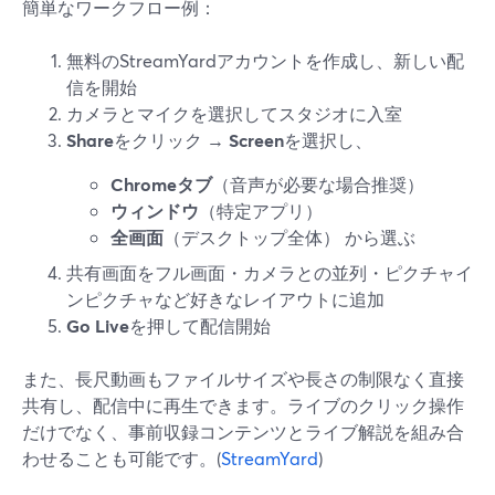
簡単なワークフロー例：
無料のStreamYardアカウントを作成し、新しい配
信を開始
カメラとマイクを選択してスタジオに入室
Share
をクリック →
Screen
を選択し、
Chromeタブ
（音声が必要な場合推奨）
ウィンドウ
（特定アプリ）
全画面
（デスクトップ全体） から選ぶ
共有画面をフル画面・カメラとの並列・ピクチャイ
ンピクチャなど好きなレイアウトに追加
Go Live
を押して配信開始
また、長尺動画もファイルサイズや長さの制限なく直接
共有し、配信中に再生できます。ライブのクリック操作
だけでなく、事前収録コンテンツとライブ解説を組み合
わせることも可能です。(
StreamYard
)