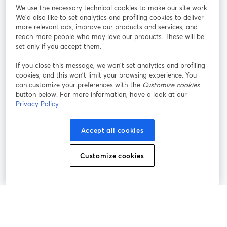
We use the necessary technical cookies to make our site work.
参加する
We'd also like to set analytics and profiling cookies to deliver
more relevant ads, improve our products and services, and
オン
X
reach more people who may love our products. These will be
Facebook
YouTube
ライ
(Twitter)
新しいタブで開く
新し
新しいタブで開く
set only if you accept them.
ンセ
ミナ
If you close this message, we won’t set analytics and profiling
ー
cookies, and this won’t limit your browsing experience. You
can customize your preferences with the
Customize cookies
Instagram
LinkedIn
新しいタブで開く
新しいタブで開く
button below. For more information, have a look at our
Privacy Policy
Accept all cookies
利用規約
プラットフォーム利用規約
新しいタブで開く
新しいタブで開く
Customize cookies
個人情報保護方針
クッキーポリシー
新しいタブで開く
新しいタブで開く
クッキーの設定
ヘルプセンター
日本語
新しいタブで開く
©
2026
Bending Spoons US Inc.