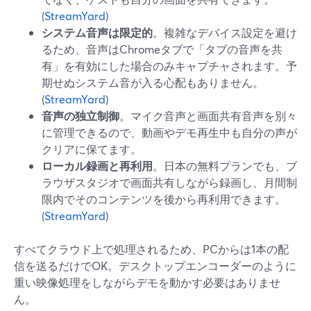
(
StreamYard
)
システム音声は限定的
。複雑なデバイス設定を避け
るため、音声はChromeタブで「タブの音声を共
有」を有効にした場合のみキャプチャされます。予
期せぬシステム音が入る心配もありません。
(
StreamYard
)
音声の独立制御
。マイク音声と画面共有音声を別々
に管理できるので、動画やデモ再生中も自分の声が
クリアに保てます。
ローカル録画と再利用
。日本の無料プランでも、ブ
ラウザスタジオで画面共有しながら録画し、月間制
限内でそのコンテンツを後から再利用できます。
(
StreamYard
)
すべてクラウド上で処理されるため、PCからは1本の配
信を送るだけでOK。デスクトップエンコーダーのように
重い映像処理をしながらデモを動かす必要はありませ
ん。