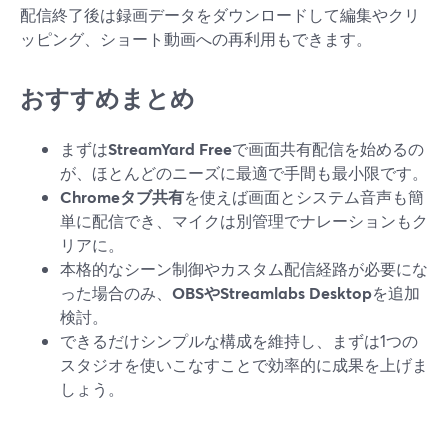
配信終了後は録画データをダウンロードして編集やクリ
ッピング、ショート動画への再利用もできます。
おすすめまとめ
まずは
StreamYard Free
で画面共有配信を始めるの
が、ほとんどのニーズに最適で手間も最小限です。
Chromeタブ共有
を使えば画面とシステム音声も簡
単に配信でき、マイクは別管理でナレーションもク
リアに。
本格的なシーン制御やカスタム配信経路が必要にな
った場合のみ、
OBSやStreamlabs Desktop
を追加
検討。
できるだけシンプルな構成を維持し、まずは1つの
スタジオを使いこなすことで効率的に成果を上げま
しょう。