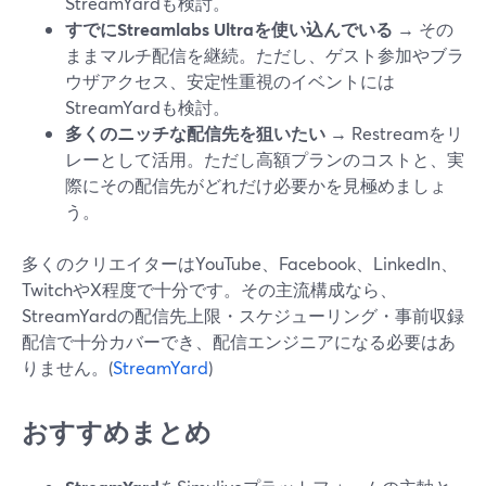
StreamYardも検討。
すでにStreamlabs Ultraを使い込んでいる
→ その
ままマルチ配信を継続。ただし、ゲスト参加やブラ
ウザアクセス、安定性重視のイベントには
StreamYardも検討。
多くのニッチな配信先を狙いたい
→ Restreamをリ
レーとして活用。ただし高額プランのコストと、実
際にその配信先がどれだけ必要かを見極めましょ
う。
多くのクリエイターはYouTube、Facebook、LinkedIn、
TwitchやX程度で十分です。その主流構成なら、
StreamYardの配信先上限・スケジューリング・事前収録
配信で十分カバーでき、配信エンジニアになる必要はあ
りません。(
StreamYard
)
おすすめまとめ