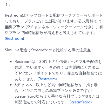
す。
Restreamはアップロード＆配信ワークフローもサポート
しており、プランごとに上限があります。公式資料では
無料プラン
で2チャンネル（ウォーターマーク付き）、有
料プランで同時配信数が増えると説明されています。
(
Restream
)
Simulive用途でStreamYardと比較する際の注意点：
Restreamは「30以上の配信先」へのマルチ配信を
強調していますが、その多くは実質的にカスタム
RTMPエンドポイントであり、完全な直接統合では
ありません。(
Restream
)
8チャンネル以上など高い同時配信数を目指す場
合、ビジネス向けの高額プランが必要ですが、
StreamYardならより手頃な有料プランで8または
10配信先まで対応しています。(
StreamYard
)