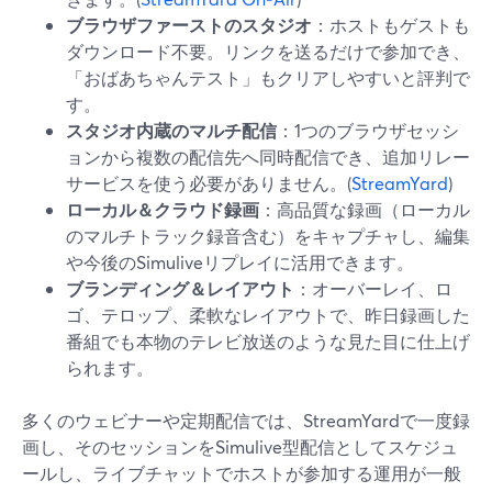
ブラウザファーストのスタジオ
：ホストもゲストも
ダウンロード不要。リンクを送るだけで参加でき、
「おばあちゃんテスト」もクリアしやすいと評判で
す。
スタジオ内蔵のマルチ配信
：1つのブラウザセッシ
ョンから複数の配信先へ同時配信でき、追加リレー
サービスを使う必要がありません。(
StreamYard
)
ローカル＆クラウド録画
：高品質な録画（ローカル
のマルチトラック録音含む）をキャプチャし、編集
や今後のSimuliveリプレイに活用できます。
ブランディング＆レイアウト
：オーバーレイ、ロ
ゴ、テロップ、柔軟なレイアウトで、昨日録画した
番組でも本物のテレビ放送のような見た目に仕上げ
られます。
多くのウェビナーや定期配信では、StreamYardで一度録
画し、そのセッションをSimulive型配信としてスケジュ
ールし、ライブチャットでホストが参加する運用が一般