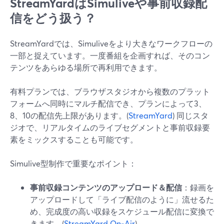
StreamYardはSimuliveや事前収録配
信をどう扱う？
StreamYardでは、Simuliveをより大きなワークフローの
一部と捉えています。一度番組を企画すれば、そのコン
テンツをあらゆる場所で再利用できます。
有料プランでは、ブラウザスタジオから複数のプラット
フォームへ同時にマルチ配信でき、プランによって3、
8、10の配信先上限があります。(
StreamYard
) 同じスタ
ジオで、リアルタイムのライブセグメントと事前収録要
素をミックスすることも可能です。
Simulive型制作で重要なポイント：
事前収録コンテンツのアップロード＆配信
：録画を
アップロードして「ライブ配信のように」流せるた
め、完成度の高い収録をスケジュール配信に変換で
きます。(
StreamYard On‑Air
)