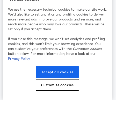
We use the necessary technical cookies to make our site work.
参加する
We'd also like to set analytics and profiling cookies to deliver
more relevant ads, improve our products and services, and
オン
X
reach more people who may love our products. These will be
Facebook
YouTube
ライ
(Twitter)
新しいタブで開く
新し
新しいタブで開く
set only if you accept them.
ンセ
ミナ
If you close this message, we won’t set analytics and profiling
ー
cookies, and this won’t limit your browsing experience. You
can customize your preferences with the
Customize cookies
Instagram
LinkedIn
新しいタブで開く
新しいタブで開く
button below. For more information, have a look at our
Privacy Policy
Accept all cookies
利用規約
プラットフォーム利用規約
新しいタブで開く
新しいタブで開く
Customize cookies
個人情報保護方針
クッキーポリシー
新しいタブで開く
新しいタブで開く
クッキーの設定
ヘルプセンター
日本語
新しいタブで開く