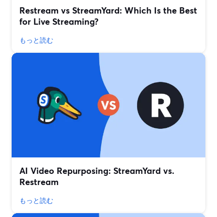
Restream vs StreamYard: Which Is the Best
for Live Streaming?
もっと読む
AI Video Repurposing: StreamYard vs.
Restream
もっと読む