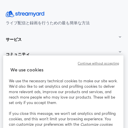
ライブ配信と録画を行うための最も簡単な方法
サービス
コミュニティ
Continue without accepting
StreamYard：
We use cookies
We use the necessary technical cookies to make our site work.
参加する
We'd also like to set analytics and profiling cookies to deliver
more relevant ads, improve our products and services, and
オン
X
reach more people who may love our products. These will be
Facebook
YouTube
ライ
(Twitter)
新しいタブで開く
新し
新しいタブで開く
set only if you accept them.
ンセ
ミナ
If you close this message, we won’t set analytics and profiling
ー
cookies, and this won’t limit your browsing experience. You
can customize your preferences with the
Customize cookies
Instagram
LinkedIn