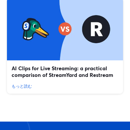
AI Clips for Live Streaming: a practical
comparison of StreamYard and Restream
もっと読む