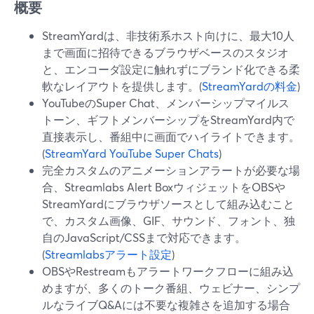
概要
StreamYardは、非技術系ホスト向けに、最大10人
まで画面に招待できるブラウザベースのスタジオ
と、エンコーダ設定に触れずにブランド化できる柔
軟なレイアウトを提供します。(
StreamYardの料金
)
YouTubeのSuper Chat、メンバーシップマイルス
トーン、ギフトメンバーシップをStreamYard内で
直接表示し、番組中に画面でハイライトできます。
(
StreamYard YouTube Super Chats
)
完全カスタムのアニメーションアラートが必要な場
合、Streamlabs Alert BoxウィジェットをOBSや
StreamYardにブラウザソースとして組み込むこと
で、カスタム画像、GIF、サウンド、フォント、独
自のJavaScript/CSSまで対応できます。
(
Streamlabsアラート設定
)
OBSやRestreamもアラートワークフローに組み込
めますが、多くのトーク番組、ウェビナー、シンプ
ルなライブQ&Aには不要な複雑さを追加する場合