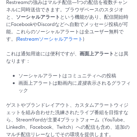
Restreamの強みはマルチ配信—1つの配信を複数チャン
ネルに同時送信できます。ブラウザベースのスタジオ
と、
ソーシャルアラート
という機能があり、配信開始時
にFacebookやDiscordなどへ自動でメッセージ投稿が可
能。これらのソーシャルアラートは全ユーザー無料で
す。(
Restreamソーシャルアラート
)
これは通知用途には便利ですが、
画面上アラート
とは異
なります：
ソーシャルアラートはコミュニティへの投稿
画面上アラートは動画内に
直接
表示されるグラフィ
ック
ゲストやブランドレイアウト、カスタムアラートウィジ
ェットを組み合わせた洗練されたライブ番組を目指すな
ら、StreamYardが主要4プラットフォーム（YouTube、
LinkedIn、Facebook、Twitch）への配信も含め、追加の
マルチ配信リレーなしでその環境を提供します。