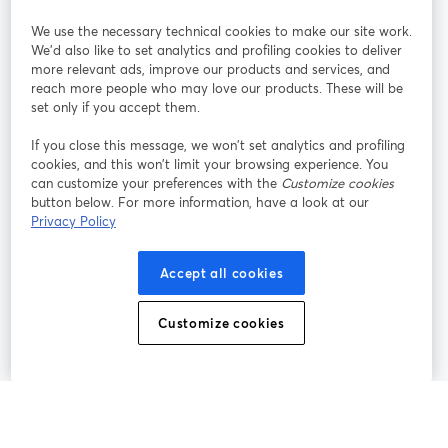
We use the necessary technical cookies to make our site work.
参加する
We'd also like to set analytics and profiling cookies to deliver
more relevant ads, improve our products and services, and
オン
X
reach more people who may love our products. These will be
Facebook
YouTube
ライ
(Twitter)
新しいタブで開く
新し
新しいタブで開く
set only if you accept them.
ンセ
ミナ
If you close this message, we won’t set analytics and profiling
ー
cookies, and this won’t limit your browsing experience. You
can customize your preferences with the
Customize cookies
Instagram
LinkedIn
新しいタブで開く
新しいタブで開く
button below. For more information, have a look at our
Privacy Policy
Accept all cookies
利用規約
プラットフォーム利用規約
新しいタブで開く
新しいタブで開く
Customize cookies
個人情報保護方針
クッキーポリシー
新しいタブで開く
新しいタブで開く
クッキーの設定
ヘルプセンター
日本語
新しいタブで開く