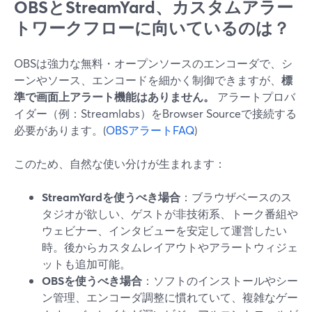
OBSとStreamYard、カスタムアラー
トワークフローに向いているのは？
OBSは強力な無料・オープンソースのエンコーダで、シ
ーンやソース、エンコードを細かく制御できますが、
標
準で画面上アラート機能はありません。
アラートプロバ
イダー（例：Streamlabs）をBrowser Sourceで接続する
必要があります。(
OBSアラートFAQ
)
このため、自然な使い分けが生まれます：
StreamYardを使うべき場合
：ブラウザベースのス
タジオが欲しい、ゲストが非技術系、トーク番組や
ウェビナー、インタビューを安定して運営したい
時。後からカスタムレイアウトやアラートウィジェ
ットも追加可能。
OBSを使うべき場合
：ソフトのインストールやシー
ン管理、エンコーダ調整に慣れていて、複雑なゲー