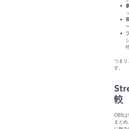
つまり
す。
St
較
OBS
まとめ
に魅力