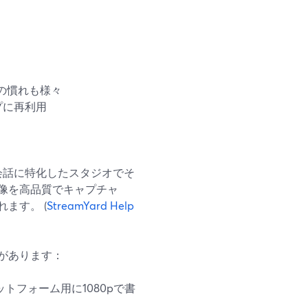
の慣れも様々
プに再利用
、会話に特化したスタジオでそ
像を高品質でキャプチャ
ます。 (
StreamYard Help
があります：
トフォーム用に1080pで書