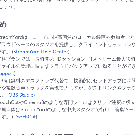
しょう。
め
StreamYardは、コーチに4K高画質のローカル録画や参加者
ブラウザベースのスタジオを提供し、クライアントセッション
す。 (
StreamYard Help Center
)
有料プランでは、長時間のHDセッション（1ストリーム最大10
ファイルの管理に悩まずクラウドバックアップに頼ることができま
upport
)
OBSは無料のデスクトップ代替で、技術的なセットアップに時
ンや複数音声トラックを実現できますが、ゲストリンクやクラ
。 (
OBS Studio
)
CoachCutやCinema8のような専門ツールはクリップ注釈に
録画自体はStreamYardのような中央スタジオで行い、編集
す。 (
CoachCut
)