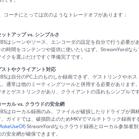
、コーチにとっては次のようなトレードオフがあります：
セットアップ vs. シンプルさ
OBSはシーンやソース、エンコーダの設定を自分で行う必要が
その時間をコンテンツや提供に使いたいはず。StreamYard
マイクを選ぶだけですぐ準備完了です。
ゲストやクライアント対応
OBSは自分のPC上のものしか録画できず、ゲストリンクやホ
ん。通常は他のミーティングツールと併用する必要があります。St
ジオとゲストリンクがあり、クライアントの流れもシンプルで
ローカル vs. クラウドの安全網
OBSはローカル録画のみ。ファイルが破損したりドライブが満
す。ガイドでは、破損防止のためMKVでマルチトラック録画す
MakeUseOf
) StreamYardならクラウド録画とローカル参加
数の安全網が確保できます。