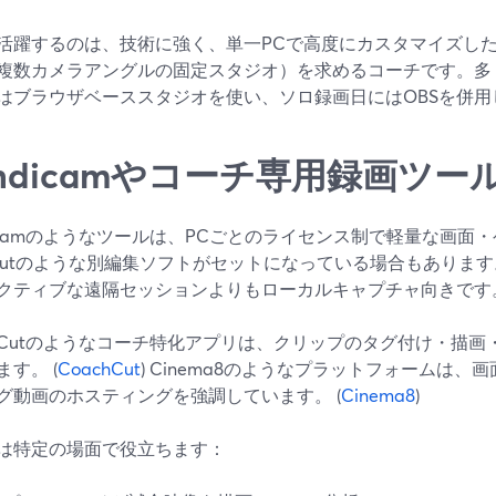
が活躍するのは、技術に強く、単一PCで高度にカスタマイズし
複数カメラアングルの固定スタジオ）を求めるコーチです。多
はブラウザベーススタジオを使い、ソロ録画日にはOBSを併用
andicamやコーチ専用録画ツ
dicamのようなツールは、PCごとのライセンス制で軽量な画面
dicutのような別編集ソフトがセットになっている場合もあります。
クティブな遠隔セッションよりもローカルキャプチャ向きです
chCutのようなコーチ特化アプリは、クリップのタグ付け・描
す。 (
CoachCut
) Cinema8のようなプラットフォームは
グ動画のホスティングを強調しています。 (
Cinema8
)
は特定の場面で役立ちます：