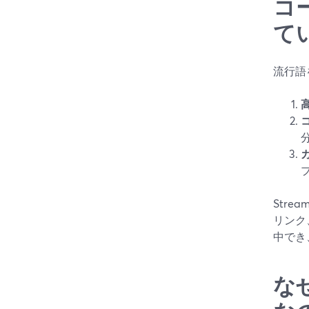
コ
て
流行語
Str
リンク
中でき
な