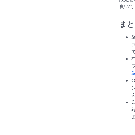
良いで
まと
で
S
ん
ま