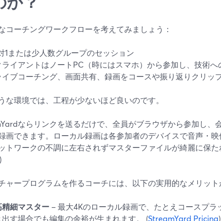
のか？
なコーチングワークフローを考えてみましょう：
1対1または少人数グループのセッション
クライアントはノートPC（時にはスマホ）から参加し、技術へ
ライブコーチング、画面共有、録画をコースや振り返りクリッ
うな環境では、工程が少ないほど良いのです。
eamYardならリンクを送るだけで、全員がブラウザから参加し
録画できます。ローカル録画は各参加者のデバイスで音声・映
ットワークの不調に左右されずマスターファイルが綺麗に保たれ
)
チャープログラムを作るコーチには、以下の実用的なメリット
高精細マスター
– 最大4Kのローカル録画で、たとえコースプラッ
き出す場合でも編集の余裕が生まれます。 (
StreamYard Pricing
)