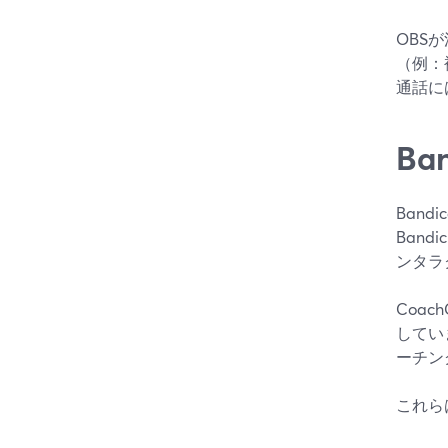
OBS
（例：
通話に
B
Ban
Ban
ンタラ
Coa
していま
ーチン
これら