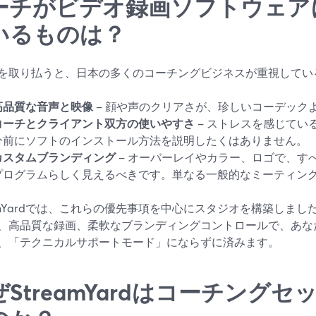
ーチがビデオ録画ソフトウェア
いるものは？
を取り払うと、日本の多くのコーチングビジネスが重視してい
高品質な音声と映像
– 顔や声のクリアさが、珍しいコーデック
コーチとクライアント双方の使いやすさ
– ストレスを感じてい
分前にソフトのインストール方法を説明したくはありません。
カスタムブランディング
– オーバーレイやカラー、ロゴで、す
プログラムらしく見えるべきです。単なる一般的なミーティン
eamYardでは、これらの優先事項を中心にスタジオを構築しま
、高品質な録画、柔軟なブランディングコントロールで、あな
、「テクニカルサポートモード」にならずに済みます。
ぜStreamYardはコーチング