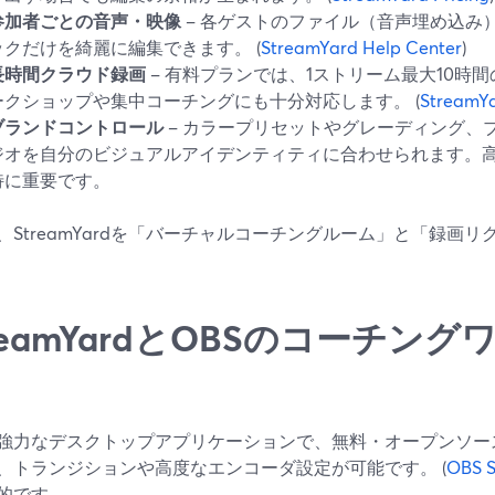
参加者ごとの音声・映像
– 各ゲストのファイル（音声埋め込み
ックだけを綺麗に編集できます。 (
StreamYard Help Center
)
長時間クラウド録画
– 有料プランでは、1ストリーム最大10時間
ークショップや集中コーチングにも十分対応します。 (
StreamYa
ブランドコントロール
– カラープリセットやグレーディング、
ジオを自分のビジュアルアイデンティティに合わせられます。
特に重要です。
、StreamYardを「バーチャルコーチングルーム」と「録画
reamYardとOBSのコーチン
は強力なデスクトップアプリケーションで、無料・オープンソ
、トランジションや高度なエンコーダ設定が可能です。 (
OBS S
的です。