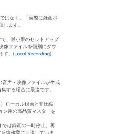
トではなく、「実際に録画ボ
揮します。
だけで、最小限のセットアップ
映像ファイルを個別にダウ
ます。(
Local Recording
)
の音声・映像ファイルが生成
などで編集する場合に最適です。
0p）ローカル録画と非圧縮
ション用の高品質マスターを
オでは録画の一時停止、再
ど反復作業にも適していま