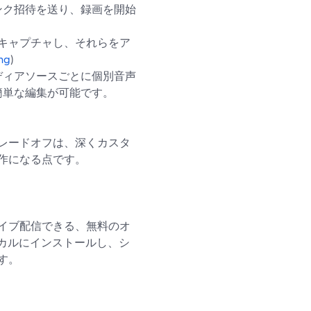
ンク招待を送り、録画を開始
カルキャプチャし、それらをア
ng
)
ディアソースごとに個別音声
簡単な編集が可能です。
レードオフは、深くカスタ
作になる点です。
ライブ配信できる、無料のオ
ーカルにインストールし、シ
す。