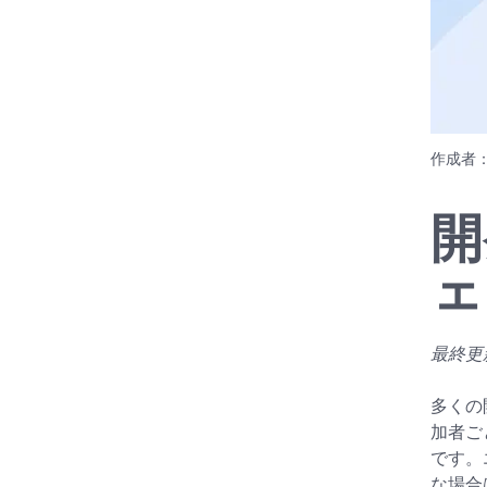
作成者
開
ェ
最終更新日
多くの
加者ご
です。
な場合