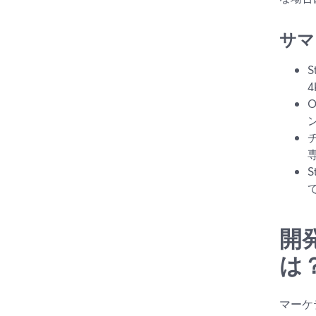
サマ
開
は
マーケ