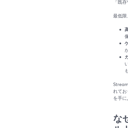
「既存
最低限
Str
れてお
を手に
な