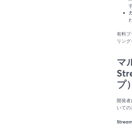
す
有料プ
リング
マ
St
プ
開発者
いての
Str