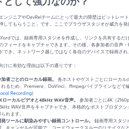
トとして強力なのか？
エンジニアやDevRelチームにとって最大の障壁はビットレー
押してもらうこと」です。ここでブラウザスタジオが威力を発
eamYardでは、録画専用スタジオを作成し、リンクを共有する
のフィードをキャプチャできます。その後、各参加者の音声・
ドでき、ネットワーク越しではなく各自のデバイスで録画され
向けに有効な理由は以下の通りです：
参加者ごとのローカル録画。
各ホストやゲストごとにローカル
されるため、Premiere、DaVinci、ffmpegパイプライン
ocal Recording
)
4Kローカルビデオと48kHz WAV音声。
参加者ごとに4K（216
48kHz WAV音声をキャプチャでき、本格的なポストプロダク
得られます。
開発ツールに馴染みやすい録画コントロール。
録画専用スタジ
開、キャンセルが可能で、コードウォークスルーのリテイクな