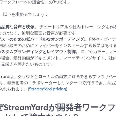
ワークフローへの適合性」の3つです。
、以下を求めるでしょう：
高品質な音声と映像。
チュートリアルや社内トレーニングを作
像ではなく、鮮明な画面と音声が必要です。
ゲストのための低ハードルなオンボーディング。
PMやデザイ
が短い録画のためにドライバーをインストールする必要はあり
カスタムブランディングとレイアウト制御。
ロゴやカラー、オ
い場合、最終動画がドキュメント、マーケティングサイト、社
も見栄えを整えたいものです。
eamYardは、クラウドとローカルの両方に録画できるブラウザ
り、非技術者のコラボレーターもリンク一つで招待でき、高品
入れられます。(
StreamYard pricing
)
ぜStreamYardが開発者ワー