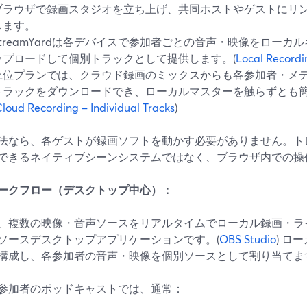
ブラウザで録画スタジオを立ち上げ、共同ホストやゲストにリ
します。
StreamYardは各デバイスで参加者ごとの音声・映像をロー
ップロードして個別トラックとして提供します。(
Local Recordi
上位プランでは、クラウド録画のミックスからも各参加者・メ
トラックをダウンロードでき、ローカルマスターを触らずとも
loud Recording – Individual Tracks
)
法なら、各ゲストが録画ソフトを動かす必要がありません。ト
できるネイティブシーンシステムではなく、ブラウザ内での操
ワークフロー（デスクトップ中心）：
は、複数の映像・音声ソースをリアルタイムでローカル録画・
ソースデスクトップアプリケーションです。(
OBS Studio
) ロ
構成し、各参加者の音声・映像を個別ソースとして割り当てま
参加者のポッドキャストでは、通常：