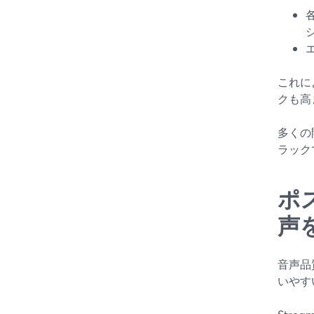
これに
クも高
多くの
ラック
ポ
声
音声品
いやす