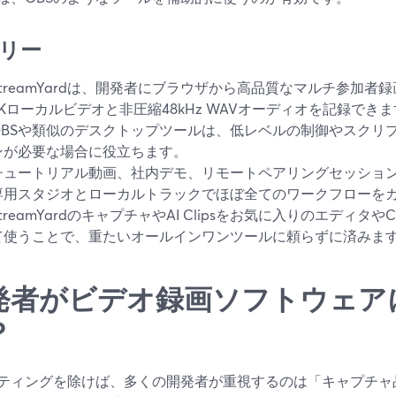
リー
StreamYardは、開発者にブラウザから高品質なマルチ参加
4Kローカルビデオと非圧縮48kHz WAVオーディオを記録でき
OBSや類似のデスクトップツールは、低レベルの制御やスクリプ
ンが必要な場合に役立ちます。
チュートリアル動画、社内デモ、リモートペアリングセッションには
専用スタジオとローカルトラックでほぼ全てのワークフローを
StreamYardのキャプチャやAI Clipsをお気に入りのエディ
て使うことで、重たいオールインワンツールに頼らずに済みま
発者がビデオ録画ソフトウェア
？
ティングを除けば、多くの開発者が重視するのは「キャプチャ