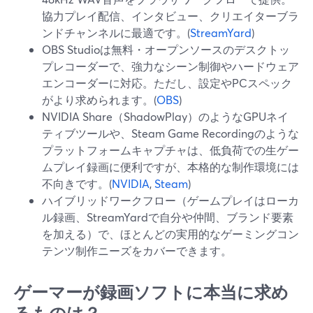
協力プレイ配信、インタビュー、クリエイターブラ
ンドチャンネルに最適です。(
StreamYard
)
OBS Studioは無料・オープンソースのデスクトッ
プレコーダーで、強力なシーン制御やハードウェア
エンコーダーに対応。ただし、設定やPCスペック
がより求められます。(
OBS
)
NVIDIA Share（ShadowPlay）のようなGPUネイ
ティブツールや、Steam Game Recordingのような
プラットフォームキャプチャは、低負荷での生ゲー
ムプレイ録画に便利ですが、本格的な制作環境には
不向きです。(
NVIDIA
,
Steam
)
ハイブリッドワークフロー（ゲームプレイはローカ
ル録画、StreamYardで自分や仲間、ブランド要素
を加える）で、ほとんどの実用的なゲーミングコン
テンツ制作ニーズをカバーできます。
ゲーマーが録画ソフトに本当に求め