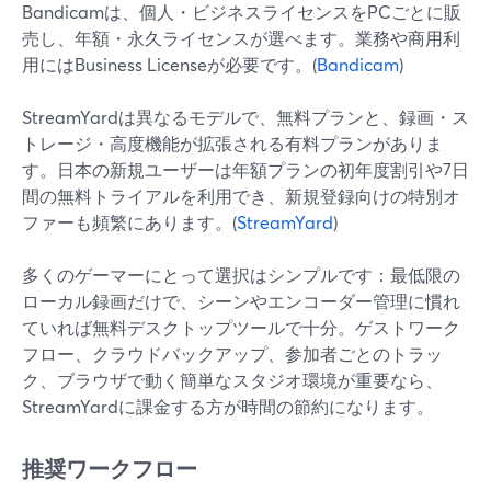
Bandicamは、個人・ビジネスライセンスをPCごとに販
売し、年額・永久ライセンスが選べます。業務や商用利
用にはBusiness Licenseが必要です。(
Bandicam
)
StreamYardは異なるモデルで、無料プランと、録画・ス
トレージ・高度機能が拡張される有料プランがありま
す。日本の新規ユーザーは年額プランの初年度割引や7日
間の無料トライアルを利用でき、新規登録向けの特別オ
ファーも頻繁にあります。(
StreamYard
)
多くのゲーマーにとって選択はシンプルです：最低限の
ローカル録画だけで、シーンやエンコーダー管理に慣れ
ていれば無料デスクトップツールで十分。ゲストワーク
フロー、クラウドバックアップ、参加者ごとのトラッ
ク、ブラウザで動く簡単なスタジオ環境が重要なら、
StreamYardに課金する方が時間の節約になります。
推奨ワークフロー