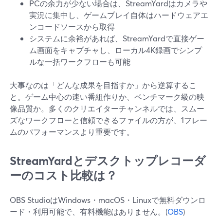
PCの余力が少ない場合は、StreamYardはカメラや
実況に集中し、ゲームプレイ自体はハードウェアエ
ンコードソースから取得
システムに余裕があれば、StreamYardで直接ゲー
ム画面をキャプチャし、ローカル4K録画でシンプ
ルな一括ワークフローも可能
大事なのは「どんな成果を目指すか」から逆算するこ
と。ゲーム中心の速い番組作りか、ベンチマーク級の映
像品質か。多くのクリエイターチャンネルでは、スムー
ズなワークフローと信頼できるファイルの方が、1フレー
ムのパフォーマンスより重要です。
StreamYardとデスクトップレコーダ
ーのコスト比較は？
OBS StudioはWindows・macOS・Linuxで無料ダウンロ
ード・利用可能で、有料機能はありません。(
OBS
)