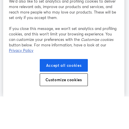
We'd also like to set analytics and profiling cookies to deliver
more relevant ads, improve our products and services, and
オン
X
reach more people who may love our products. These will be
Facebook
YouTube
ライ
(Twitter)
新しいタブで開く
新し
新しいタブで開く
set only if you accept them.
ンセ
ミナ
If you close this message, we won’t set analytics and profiling
ー
cookies, and this won’t limit your browsing experience. You
can customize your preferences with the
Customize cookies
Instagram
LinkedIn
新しいタブで開く
新しいタブで開く
button below. For more information, have a look at our
Privacy Policy
Accept all cookies
利用規約
プラットフォーム利用規約
新しいタブで開く
新しいタブで開く
Customize cookies
個人情報保護方針
クッキーポリシー
新しいタブで開く
新しいタブで開く
クッキーの設定
ヘルプセンター
日本語
新しいタブで開く
©
2026
Bending Spoons US Inc.