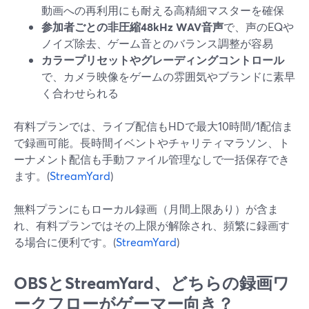
動画への再利用にも耐える高精細マスターを確保
参加者ごとの非圧縮48kHz WAV音声
で、声のEQや
ノイズ除去、ゲーム音とのバランス調整が容易
カラープリセットやグレーディングコントロール
で、カメラ映像をゲームの雰囲気やブランドに素早
く合わせられる
有料プランでは、ライブ配信もHDで最大10時間/1配信ま
で録画可能。長時間イベントやチャリティマラソン、ト
ーナメント配信も手動ファイル管理なしで一括保存でき
ます。(
StreamYard
)
無料プランにもローカル録画（月間上限あり）が含ま
れ、有料プランではその上限が解除され、頻繁に録画す
る場合に便利です。(
StreamYard
)
OBSとStreamYard、どちらの録画ワ
ークフローがゲーマー向き？