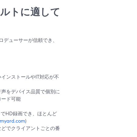
フォルトに適して
ロデューサーが信頼でき、
インストールやIT対応が不
音声をデバイス品質で個別に
ロード可能
までHD録画でき、ほとんど
amyard.com
)
などでクライアントごとの番