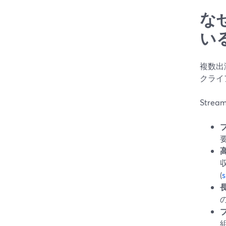
な
い
複数出
クライ
Stre
(