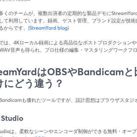
多くのチームが、複数出演者の定期的な製品デモにStreamYa
して利用しています。録画、ゲスト管理、ブランド設定が技術
るからです。(
StreamYard blog
)
では、4Kローカル録画による高品位なポストプロダクション
Hz WAV音声も得られ、プロ仕様の編集・マスタリングワークフ
reamYardはOBSやBandic
けにどう違う？
やBandicamも優れたツールですが、設計思想はブラウザスタ
Studio
 Studioは、柔軟なシーンやエンコーダ制御ができる無料・オ