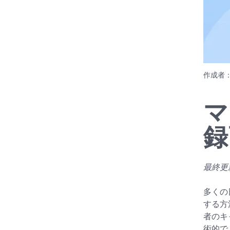
作成者
マ
録
最終更新日
多くの
する方
者のキ
術的で