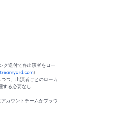
はリンク送付で各出演者をロー
streamyard.com
)
録画しつつ、出演者ごとのローカ
理する必要なし
はアカウントチームがブラウ