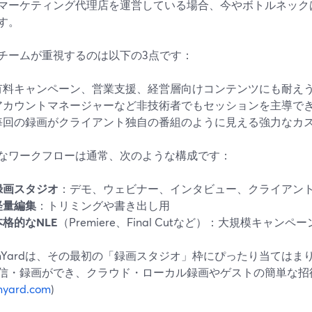
マーケティング代理店を運営している場合、今やボトルネック
す。
チームが重視するのは以下の3点です：
有料キャンペーン、営業支援、経営層向けコンテンツにも耐え
アカウントマネージャーなど非技術者でもセッションを主導で
毎回の録画がクライアント独自の番組のように見える強力なカ
なワークフローは通常、次のような構成です：
録画スタジオ
：デモ、ウェビナー、インタビュー、クライアン
軽量編集
：トリミングや書き出し用
本格的なNLE
（Premiere、Final Cutなど）：大規模キャンペ
eamYardは、その最初の「録画スタジオ」枠にぴったり当ては
信・録画ができ、クラウド・ローカル録画やゲストの簡単な招
myard.com
)