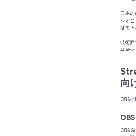
日本の
ジオと
括でき
技術面
48k
St
向
OBS
OBS 
OBS