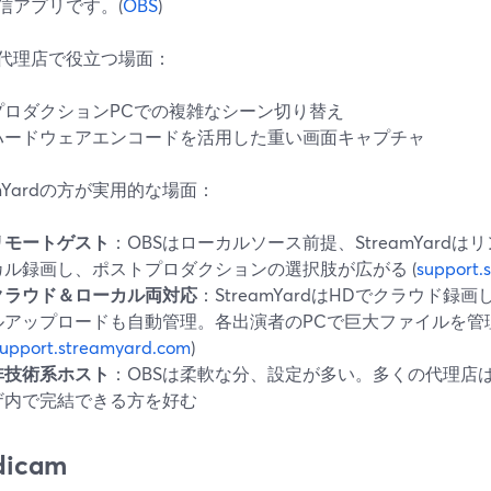
信アプリです。(
OBS
)
が代理店で役立つ場面：
プロダクションPCでの複雑なシーン切り替え
ハードウェアエンコードを活用した重い画面キャプチャ
amYardの方が実用的な場面：
リモートゲスト
：OBSはローカルソース前提、StreamYard
カル録画し、ポストプロダクションの選択肢が広がる (
support.
クラウド＆ローカル両対応
：StreamYardはHDでクラウド
ルアップロードも自動管理。各出演者のPCで巨大ファイルを管
support.streamyard.com
)
非技術系ホスト
：OBSは柔軟な分、設定が多い。多くの代理店
ザ内で完結できる方を好む
dicam