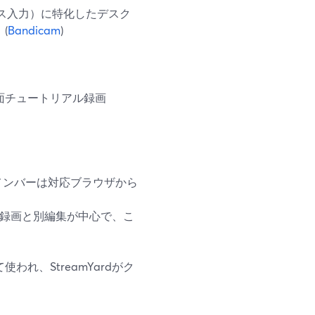
バイス入力）に特化したデスク
(
Bandicam
)
画面チュートリアル録画
メンバーは対応ブラウザから
カル録画と別編集が中心で、こ
われ、StreamYardがク