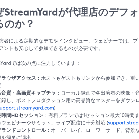
ぜStreamYardが代理店のデ
るのか？
演者による定期的なデモやインタビュー、ウェビナーでは、プ
アントも安心して参加できるものが必要です。
amYardでは次の点に注力しています：
ブラウザアクセス
：ホストもゲストもリンクから参加でき、重い
要
高音質・高画質キャプチャ
：ローカル録画で各出演者の映像・
収録し、ポストプロダクション用の高品質なマスターをダウン
support.streamyard.com
)
長時間HDセッション
：有料プランでは1セッション最大10時間
のウェビナーやサミット、ライブ配信に十分対応 (
support.stre
ブランドコントロール
：オーバーレイ、ローワーサード、背景
組を簡単に演出