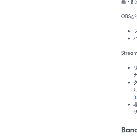
画・配
OBS
Stre
(
Ban