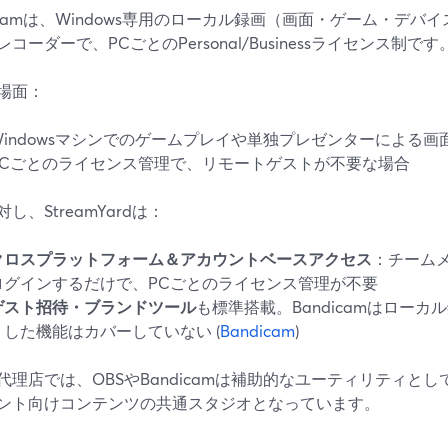
dicamは、Windows専用のローカル録画（画面・ゲーム・デ
コーダーで、PCごとのPersonal/Businessライセンス制です。
場面：
Windowsマシンでのゲームプレイや単独プレゼンターによる
PCごとのライセンス管理で、リモートゲストが不要な場合
し、StreamYardは：
クロスプラットフォーム＆アカウントベースアクセス
：チーム
ログインするだけで、PCごとのライセンス管理が不要
ゲスト招待・ブランドツール
も標準搭載。Bandicamはロー
うした機能はカバーしていない (
Bandicam
)
代理店では、OBSやBandicamは補助的なユーティリティとして使
ント向けコンテンツの共通スタジオとなっています。