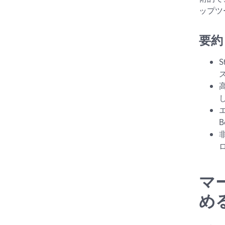
ップツ
要約
マ
め