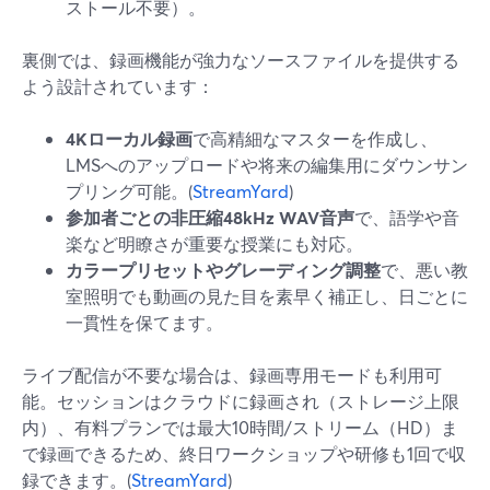
ストール不要）。
裏側では、録画機能が強力なソースファイルを提供する
よう設計されています：
4Kローカル録画
で高精細なマスターを作成し、
LMSへのアップロードや将来の編集用にダウンサン
プリング可能。(
StreamYard
)
参加者ごとの非圧縮48kHz WAV音声
で、語学や音
楽など明瞭さが重要な授業にも対応。
カラープリセットやグレーディング調整
で、悪い教
室照明でも動画の見た目を素早く補正し、日ごとに
一貫性を保てます。
ライブ配信が不要な場合は、録画専用モードも利用可
能。セッションはクラウドに録画され（ストレージ上限
内）、有料プランでは最大10時間/ストリーム（HD）ま
で録画できるため、終日ワークショップや研修も1回で収
録できます。(
StreamYard
)