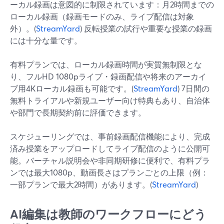
ーカル録画は意図的に制限されています：月2時間までの
ローカル録画（録画モードのみ、ライブ配信は対象
外）。(
StreamYard
) 反転授業の試行や重要な授業の録画
には十分な量です。
有料プランでは、ローカル録画時間が実質無制限とな
り、フルHD 1080pライブ・録画配信や将来のアーカイ
ブ用4Kローカル録画も可能です。(
StreamYard
) 7日間の
無料トライアルや新規ユーザー向け特典もあり、自治体
や部門で長期契約前に評価できます。
スケジューリングでは、事前録画配信機能により、完成
済み授業をアップロードしてライブ配信のように公開可
能。バーチャル説明会や非同期研修に便利で、有料プラ
ンでは最大1080p、動画長さはプランごとの上限（例：
一部プランで最大2時間）があります。(
StreamYard
)
AI編集は教師のワークフローにどう