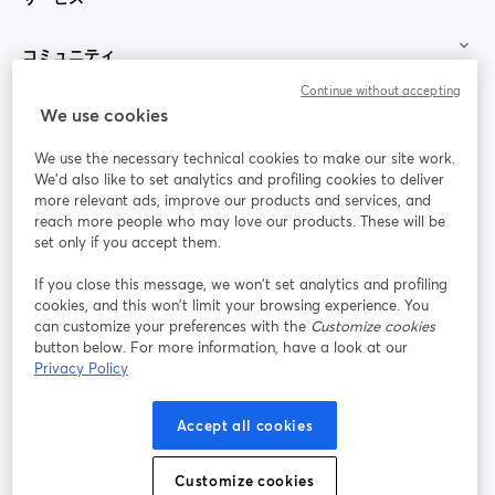
コミュニティ
Continue without accepting
StreamYard：
We use cookies
We use the necessary technical cookies to make our site work.
参加する
We'd also like to set analytics and profiling cookies to deliver
more relevant ads, improve our products and services, and
オン
X
reach more people who may love our products. These will be
Facebook
YouTube
ライ
(Twitter)
新しいタブで開く
新し
新しいタブで開く
set only if you accept them.
ンセ
ミナ
If you close this message, we won’t set analytics and profiling
ー
cookies, and this won’t limit your browsing experience. You
can customize your preferences with the
Customize cookies
Instagram
LinkedIn
新しいタブで開く
新しいタブで開く
button below. For more information, have a look at our
Privacy Policy
Accept all cookies
利用規約
プラットフォーム利用規約
新しいタブで開く
新しいタブで開く
Customize cookies
個人情報保護方針
クッキーポリシー