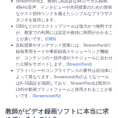
StreamYardは、教師に高品質な4Kローカル録画、
48kHz音声、インタビューや共同授業のための簡単
なゲスト招待リンクを備えたシンプルなブラウザス
タジオを提供します。
OBSなどのデスクトップツールは強力かつ無料です
が、教室での利用には設定や維持に時間がかかるこ
とが多いです。(
OBS
)
反転授業やオンデマンド授業には、StreamYardの
録画専用モードや事前録画スケジューリング機能
が、コンテンツの一括作成やスケジュールに合わせ
た公開をサポートします。(
StreamYard
)
プライバシーやコンプライアンスの要件は自治体に
よって異なります。Screencastifyのようなツール
はK–12認証を強調しており、StreamYardは既存の
LMSや動画プラットフォームと併用されることが多
いです。(
Screencastify
)
教師がビデオ録画ソフトに本当に求