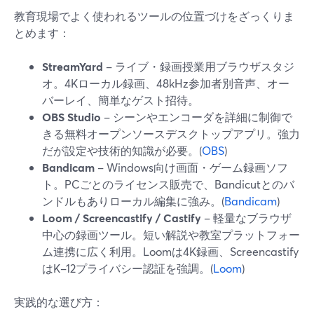
教育現場でよく使われるツールの位置づけをざっくりま
とめます：
StreamYard
– ライブ・録画授業用ブラウザスタジ
オ。4Kローカル録画、48kHz参加者別音声、オー
バーレイ、簡単なゲスト招待。
OBS Studio
– シーンやエンコーダを詳細に制御で
きる無料オープンソースデスクトップアプリ。強力
だが設定や技術的知識が必要。(
OBS
)
Bandicam
– Windows向け画面・ゲーム録画ソフ
ト。PCごとのライセンス販売で、Bandicutとのバ
ンドルもありローカル編集に強み。(
Bandicam
)
Loom / Screencastify / Castify
– 軽量なブラウザ
中心の録画ツール。短い解説や教室プラットフォー
ム連携に広く利用。Loomは4K録画、Screencastify
はK–12プライバシー認証を強調。(
Loom
)
実践的な選び方：