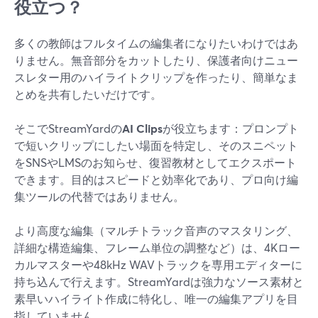
役立つ？
多くの教師はフルタイムの編集者になりたいわけではあ
りません。無音部分をカットしたり、保護者向けニュー
スレター用のハイライトクリップを作ったり、簡単なま
とめを共有したいだけです。
そこでStreamYardの
AI Clips
が役立ちます：プロンプト
で短いクリップにしたい場面を特定し、そのスニペット
をSNSやLMSのお知らせ、復習教材としてエクスポート
できます。目的はスピードと効率化であり、プロ向け編
集ツールの代替ではありません。
より高度な編集（マルチトラック音声のマスタリング、
詳細な構造編集、フレーム単位の調整など）は、4Kロー
カルマスターや48kHz WAVトラックを専用エディターに
持ち込んで行えます。StreamYardは強力なソース素材と
素早いハイライト作成に特化し、唯一の編集アプリを目
指していません。