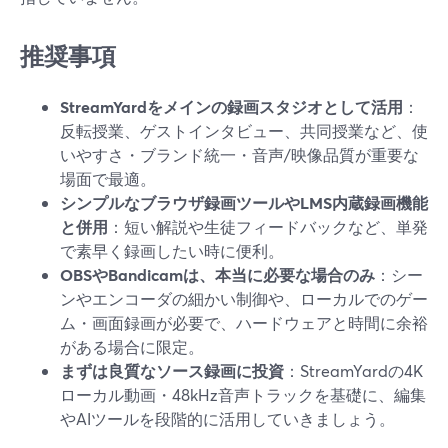
推奨事項
StreamYardをメインの録画スタジオとして活用
：
反転授業、ゲストインタビュー、共同授業など、使
いやすさ・ブランド統一・音声/映像品質が重要な
場面で最適。
シンプルなブラウザ録画ツールやLMS内蔵録画機能
と併用
：短い解説や生徒フィードバックなど、単発
で素早く録画したい時に便利。
OBSやBandicamは、本当に必要な場合のみ
：シー
ンやエンコーダの細かい制御や、ローカルでのゲー
ム・画面録画が必要で、ハードウェアと時間に余裕
がある場合に限定。
まずは良質なソース録画に投資
：StreamYardの4K
ローカル動画・48kHz音声トラックを基礎に、編集
やAIツールを段階的に活用していきましょう。