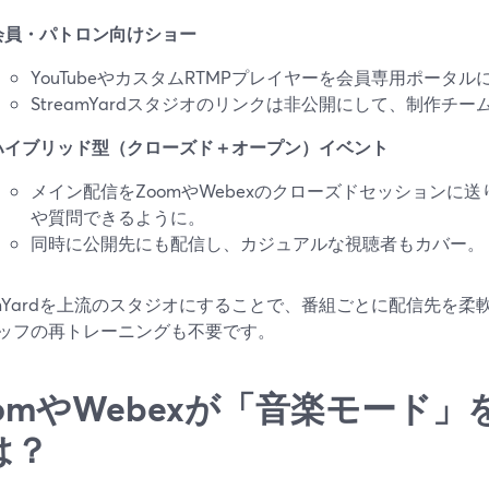
会員・パトロン向けショー
YouTubeやカスタムRTMPプレイヤーを会員専用ポータル
StreamYardスタジオのリンクは非公開にして、制作チ
ハイブリッド型（クローズド＋オープン）イベント
メイン配信をZoomやWebexのクローズドセッションに送
や質問できるように。
同時に公開先にも配信し、カジュアルな視聴者もカバー。
eamYardを上流のスタジオにすることで、番組ごとに配信先を
ッフの再トレーニングも不要です。
oomやWebexが「音楽モード
は？