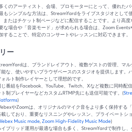
多くのアーティスト、会場、プロモーターにとって、優れたバ
もシンプルな方法は、StreamYardをライブスタジオとして使い、Y
tch、またはチケット制ページなどに配信することです。より高
な場合や「音楽モード」が求められる場合は、Zoom EventsやW
加することで、特定のコンサートやレッスンに対応できます。
リー
StreamYardは、ブランドレイアウト、複数ゲストの管理、
可能な、使いやすいブラウザベースのスタジオを提供します。
フォルト制作レイヤーとして理想的です。
同じ番組をFacebook、YouTube、Twitch、Xなど複数に
ット制プレイヤーなどカスタムRTMP先にも送信可能です。(
Str
latforms
)
WebexやZoomは、オリジナルのマイク音をより多く保持す
搭載しており、重要なリスニングやレッスン、プライベートシ
Webex Music mode
,
Zoom High-Fidelity Music Mode
)
ハイブリッド運用が最適な場合も多く、StreamYardで制作し