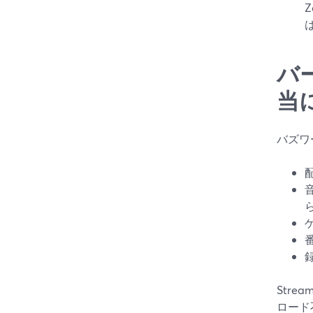
バ
当
バズワ
Str
ロード