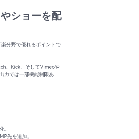
ートやショーを配
り音楽分野で優れるポイントで
witch、Kick、そしてVimeoや
P出力では一部機能制限あ
大化。
MP先を追加。