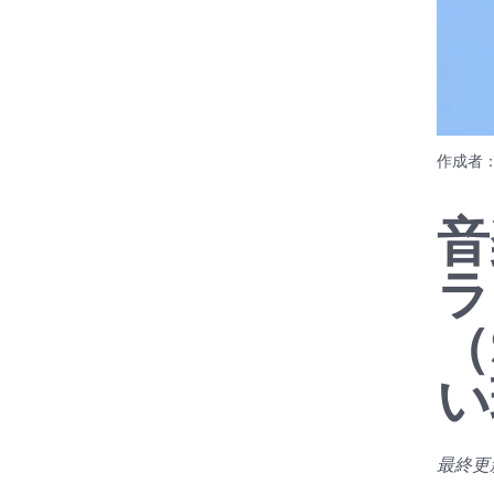
作成者
音
ラ
（
い
最終更新日