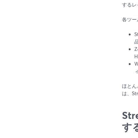
するレ
各ツー
H
W
ほとん
は、S
S
す