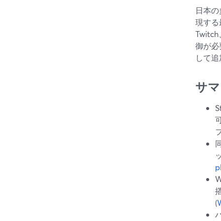
日本の
現する最
Twi
御が必要
して追
サマ
p
(