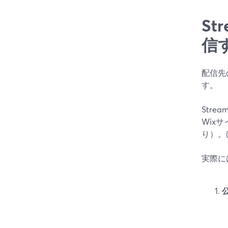
S
信
配信先
す。
Strea
Wix
り）。(
実際に