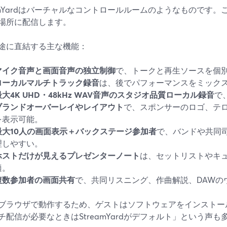
eamYardはバーチャルなコントロールルームのようなものです
場所に配信します。
途に直結する主な機能：
マイク音声と画面音声の独立制御
で、トークと再生ソースを個
ローカルマルチトラック録音
は、後でパフォーマンスをミック
最大4K UHD・48kHz WAV音声のスタジオ品質ローカル録音
で
ブランドオーバーレイやレイアウト
で、スポンサーのロゴ、テ
を表示可能。
最大10人の画面表示＋バックステージ参加者
で、バンドや共同
理しやすい。
ホストだけが見えるプレゼンターノート
は、セットリストやキ
適。
複数参加者の画面共有
で、共同リスニング、作曲解説、DAWの
ブラウザで動作するため、ゲストはソフトウェアをインストー
チ配信が必要なときはStreamYardがデフォルト」という声も