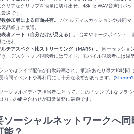
にクリアなクリップを簡単に切り出せ、48kHz WAV音声はポ
も最適です。
複数参加者による画面共有。
パネルディスカッションや共同マ
の製品紹介に最適。
発表者ノート（自分だけが見える）。
台本やトークポイント、画
理に便利。
マルチアスペクト比ストリーミング（MARS）。
同一セッショ
でき、デスクトップ視聴者にはワイド、モバイル視聴者には縦
ランではライブ配信が自動録画され、1配信あたり最大10時間（Bus
長時間イベントや再利用にも十分な余裕があります。(
Strea
ソーシャルメディア担当者にとって、この「シンプルなブラウ
出力」の組み合わせが日常業務に最適です。
要ソーシャルネットワークへ同
可能？