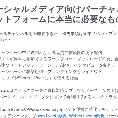
ーシャルメディア向けバーチャ
ットフォームに本当に必要なも
ャルチャンネルを管理する場合、優先事項は企業イベントプラ
きは：
キャンペーン中に途切れない高品質で信頼性のある配信
ゲストが簡単に参加できるワークフロー：ダウンロード不要、
迅速なセットアップ：ローンチ、AMA、インタビューを制作チ
キャンペーンに馴染む強いブランディングとレイアウト
クリップやShorts、Reelsにすぐ使える録画
eamYardはこれらのニーズに直接対応：ブラウザベース、ゲス
バーレイ、ポストプロダクションで再利用できるマルチトラッ
oom EventsやWebex Eventsはイベント運営に特化：
ックアジェンダ。(
Zoom Events概要
,
Webex Events概要
) ソ