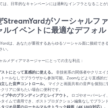
ては、日常的なキャンペーンには過剰なインフラとなることが
ぜStreamYardがソーシャル
ャルイベントに最適なデフォル
eamYardは、あなたが重視するあらゆるソーシャル面に接続で
さい。
ャルメディアマネージャーにとっての主な利点：
ゲストにとって直感的に使える。
非技術系の関係者やクリエイ
ストールなしでブラウザから参加可能。Zoomなどより直感的
独立した音声コントロール。
マイクと画面共有の音声を個別に
をクリアに保ちたい場合に便利です。
ライブ中のブランディングとレイアウト。
ロゴやオーバーレイ
ルタイムで適用でき、ポストプロダクション編集なしでブラン
スタジオ品質のローカルマルチトラック録画（4K UHD対応）。