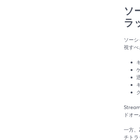
ソ
ラ
ソーシ
視すべ
Str
ドオー
一方、Z
チトラ