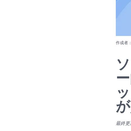
作成者
ソ
ー
ッ
が
最終更新