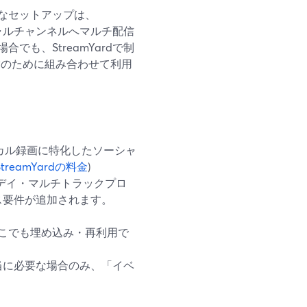
なセットアップは、
シャルチャンネルへマルチ配信
も、StreamYardで制
ック運営のために組み合わせて利用
ローカル録画に特化したソーシャ
StreamYardの料金
)
マルチデイ・マルチトラックプロ
ス要件が追加されます。
をどこでも埋め込み・再利用で
当に必要な場合のみ、「イベ