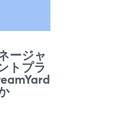
ネージャ
ントプラ
amYard
か