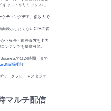
ッドキャストやリミックスに
ーケティングデモ、複数人で
面表示したくないCTAの管
ンから横長・縦長両方を出力
型コンテンツを提供可能。
inessでは24時間）まで
mYard録画制限
)
ザワークフロー＋スタジオ
時マルチ配信