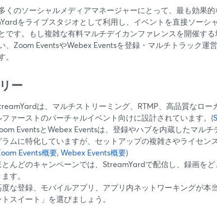
多くのソーシャルメディアマネージャーにとって、最も効果的
eamYardをライブスタジオとして利用し、イベントを直接ソー
とです。もし複雑な有料マルチデイカンファレンスを開催する場合で
、Zoom EventsやWebex Eventsを登録・マルチトラ
す。
リー
StreamYardは、マルチストリーミング、RTMP、高品質な
ルファーストのバーチャルイベント向けに設計されています。(
Zoom EventsとWebex Eventsは、登録やハブを内蔵した
グラムに特化していますが、セットアップの複雑さやライセン
Zoom Events概要
,
Webex Events概要
)
ほとんどのキャンペーンでは、StreamYardで配信し、録画
きます。
高度な登録、モバイルアプリ、アプリ内ネットワーキングが本
ントスイート」を選びましょう。