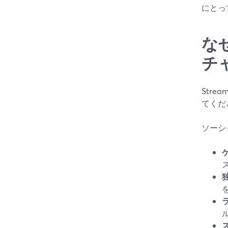
にとっ
な
チ
Str
てくだ
ソーシ