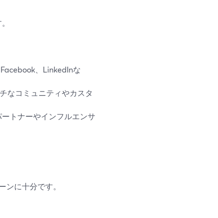
す。
book、LinkedInな
チなコミュニティやカスタ
パートナーやインフルエンサ
ーンに十分です。