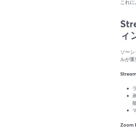
これに
St
ィ
ソーシ
ルが重
Strea
Zoom 