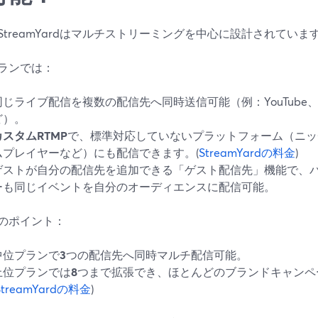
StreamYardはマルチストリーミングを中心に設計されていま
ランでは：
同じライブ配信を複数の配信先へ同時送信可能（例：YouTube、Face
ど）。
カスタムRTMP
で、標準対応していないプラットフォーム（ニッ
ムプレイヤーなど）にも配信できます。(
StreamYardの料金
)
ゲストが自分の配信先を追加できる「ゲスト配信先」機能で、
ーも同じイベントを自分のオーディエンスに配信可能。
のポイント：
中位プランで
3
つの配信先へ同時マルチ配信可能。
上位プランでは
8
つまで拡張でき、ほとんどのブランドキャンペ
StreamYardの料金
)