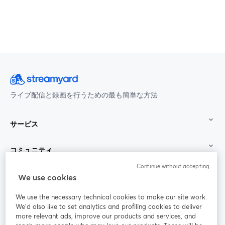
ライブ配信と録画を行うための最も簡単な方法
サービス
コミュニティ
Continue without accepting
StreamYard：
We use cookies
We use the necessary technical cookies to make our site work.
参加する
We'd also like to set analytics and profiling cookies to deliver
more relevant ads, improve our products and services, and
オン
X