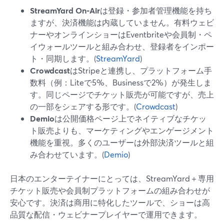
StreamYard On‑Air
は登録・参加者管理機能を持ち
ますが、決済機能は内蔵していません。有料ウェビ
ナーやオンラインショーはEventbriteや会員制・ペ
イウォールツールと組み合わせ、登録者をインポー
ト・同期します。(
StreamYard
)
Crowdcast
はStripeと連携し、プラットフォーム手
数料（例：Liteで5%、Businessで2%）が発生しま
す。同じページでチケット販売が可能ですが、売上
の一部をシェアする形です。(
Crowdcast
)
Demio
は公開価格ページ上でネイティブなチケッ
ト販売よりも、マーケティングやエンゲージメント
機能を重視。多くのユーザーは外部決済ツールと組
み合わせています。(
Demio
)
日本のエンターテイナーにとっては、StreamYard＋専用
チケット販売や会員制プラットフォームの組み合わせが
安心です。決済は商用に特化したツールで、ショーは高
品質な配信・ウェビナープレイヤーで運用できます。