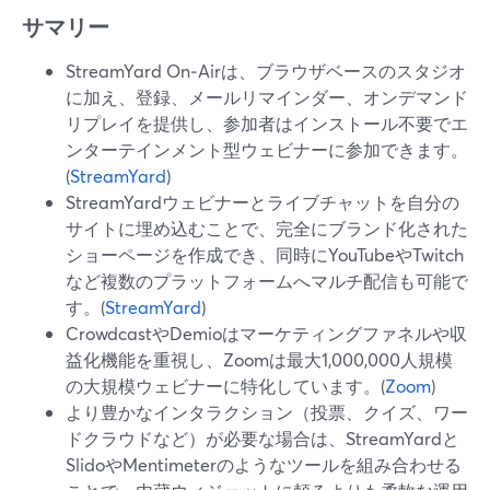
サマリー
StreamYard On‑Airは、ブラウザベースのスタジオ
に加え、登録、メールリマインダー、オンデマンド
リプレイを提供し、参加者はインストール不要でエ
ンターテインメント型ウェビナーに参加できます。
(
StreamYard
)
StreamYardウェビナーとライブチャットを自分の
サイトに埋め込むことで、完全にブランド化された
ショーページを作成でき、同時にYouTubeやTwitch
など複数のプラットフォームへマルチ配信も可能で
す。(
StreamYard
)
CrowdcastやDemioはマーケティングファネルや収
益化機能を重視し、Zoomは最大1,000,000人規模
の大規模ウェビナーに特化しています。(
Zoom
)
より豊かなインタラクション（投票、クイズ、ワー
ドクラウドなど）が必要な場合は、StreamYardと
SlidoやMentimeterのようなツールを組み合わせる