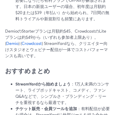
必要になったら有料プランでOn‑Airが解放されま
す。日本の新規ユーザーの場合、初年度は月額約
$20または$39（年払い）から始められ、7日間の無
料トライアルや新規割引も頻繁にあります。
DemioのStarterプランは月額約$45、CrowdcastのLite
プランは約$49から（いずれも参加者上限あり）。
(
Demio
) (
Crowdcast
) StreamYardなら、クリエイター向
けスタジオとウェビナー配信が一体でコストパフォーマ
ンスも高いです。
おすすめまとめ
StreamYardから始めましょう
：1万人未満のコンサ
ート、ライブポッドキャスト、コメディ、ファン
Q&Aなどで、シンプルさ・ブランディング・リー
チを重視するなら最適です。
チケット販売・会員ツールを追加
：有料配信が必要
な場合は、StreamYardに外部ツールを組み合わせ