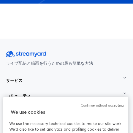
ライブ配信と録画を行うための最も簡単な方法
サービス
コミュニティ
Continue without accepting
StreamYard：
We use cookies
We use the necessary technical cookies to make our site work.
参加する
We'd also like to set analytics and profiling cookies to deliver