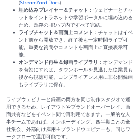
(
StreamYard Docs
)
埋め込みプレイヤー＆チャット
：ウェビナーとチャ
ットをイントラネットや学習ポータルに埋め込める
ため、既存のHRハブ内ですべて完結。
ライブチャット＆画面上コメント
：チャットはイベ
ント前から開放でき、終了後も一定時間ライブ可
能。重要な質問やコメントを画面上に直接表示可
能。
オンデマンド再生＆録画ライブラリ
：オンデマンド
を有効にすれば、タウンホールを見逃した従業員も
後から視聴可能。コンプライアンス用に非公開録画
もライブラリに保存。
ライブウェビナーと録画の両方を同じ制作スタジオで運
用できるため、レイアウトやブランドオーバーレイ、画
面共有などをイベント間で再利用できます。一般的な人
事チームであれば、オンボーディング、四半期ごとの全
社集会、外部向け雇用主ブランドウェビナーも、同じワ
ークフローで運用可能です。