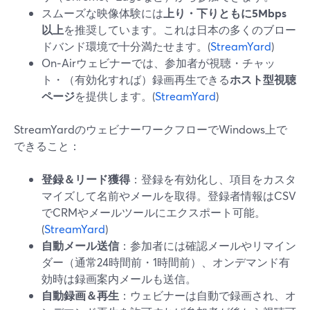
スムーズな映像体験には
上り・下りともに5Mbps
以上
を推奨しています。これは日本の多くのブロー
ドバンド環境で十分満たせます。(
StreamYard
)
On‑Airウェビナーでは、参加者が視聴・チャッ
ト・（有効化すれば）録画再生できる
ホスト型視聴
ページ
を提供します。(
StreamYard
)
StreamYardのウェビナーワークフローでWindows上で
できること：
登録＆リード獲得
：登録を有効化し、項目をカスタ
マイズして名前やメールを取得。登録者情報はCSV
でCRMやメールツールにエクスポート可能。
(
StreamYard
)
自動メール送信
：参加者には確認メールやリマイン
ダー（通常24時間前・1時間前）、オンデマンド有
効時は録画案内メールも送信。
自動録画＆再生
：ウェビナーは自動で録画され、オ