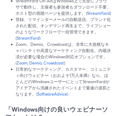
StreamYard On‑AirはWindows上で完全にブラウ
ザで動作し、主催者も参加者もダウンロード不要、
ホスト型の視聴ページを提供します。(
StreamYard
)
登録、リマインダーメールの自動送信、ブランド化
された配信、オンデマンド再生まで、ライブショー
のようなワークフローで一括管理できます。
(
StreamYard
)
Zoom、Demio、Crowdcastは、非常に大規模なキ
ャパシティや高度なマーケティング自動化、内蔵決
済が必要な場合のWindows対応オプションです。
(
Zoom
,
Demio
,
Crowdcast
)
日常的なマーケティング、カスタマー、コミュニテ
ィ向けウェビナー（おおよそ1万人未満）なら、ほ
とんどのWindowsユーザーにとってStreamYardが
アイデアから洗練されたイベントまで最速の道筋と
なります。(
SoftwareAdvice
)
「Windows向けの良いウェビナーソ