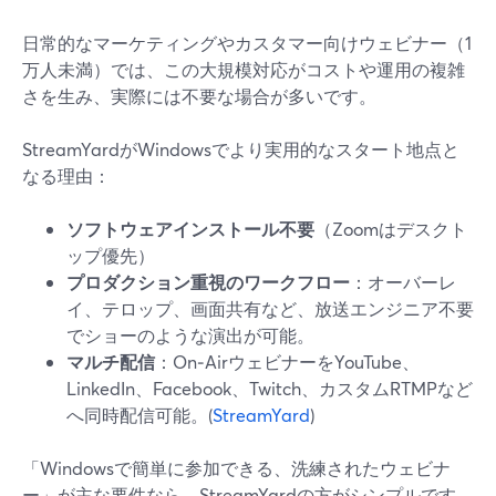
日常的なマーケティングやカスタマー向けウェビナー（1
万人未満）では、この大規模対応がコストや運用の複雑
さを生み、実際には不要な場合が多いです。
StreamYardがWindowsでより実用的なスタート地点と
なる理由：
ソフトウェアインストール不要
（Zoomはデスクト
ップ優先）
プロダクション重視のワークフロー
：オーバーレ
イ、テロップ、画面共有など、放送エンジニア不要
でショーのような演出が可能。
マルチ配信
：On‑AirウェビナーをYouTube、
LinkedIn、Facebook、Twitch、カスタムRTMPなど
へ同時配信可能。(
StreamYard
)
「Windowsで簡単に参加できる、洗練されたウェビナ
ー」が主な要件なら、StreamYardの方がシンプルです。