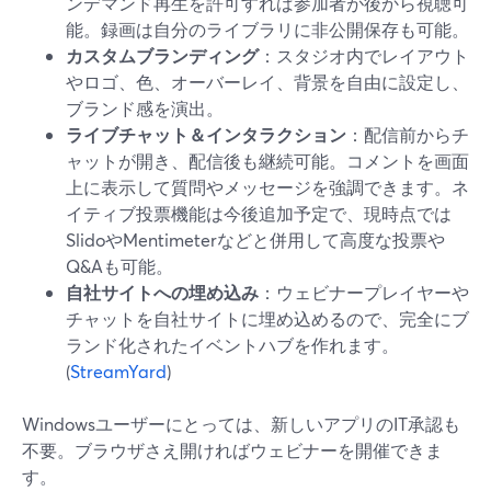
ンデマンド再生を許可すれば参加者が後から視聴可
能。録画は自分のライブラリに非公開保存も可能。
カスタムブランディング
：スタジオ内でレイアウト
やロゴ、色、オーバーレイ、背景を自由に設定し、
ブランド感を演出。
ライブチャット＆インタラクション
：配信前からチ
ャットが開き、配信後も継続可能。コメントを画面
上に表示して質問やメッセージを強調できます。ネ
イティブ投票機能は今後追加予定で、現時点では
SlidoやMentimeterなどと併用して高度な投票や
Q&Aも可能。
自社サイトへの埋め込み
：ウェビナープレイヤーや
チャットを自社サイトに埋め込めるので、完全にブ
ランド化されたイベントハブを作れます。
(
StreamYard
)
Windowsユーザーにとっては、新しいアプリのIT承認も
不要。ブラウザさえ開ければウェビナーを開催できま
す。