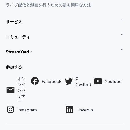
ライブ配信と録画を行うための最も簡単な方法
サービス
コミュニティ
StreamYard：
参加する
オン
X
Facebook
YouTube
ライ
(Twitter)
新しいタブで開く
新し
新しいタブで開く
ンセ
ミナ
ー
Instagram
LinkedIn
新しいタブで開く
新しいタブで開く