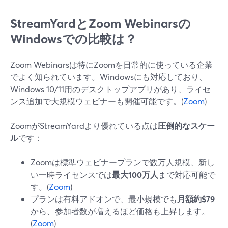
StreamYardとZoom Webinarsの
Windowsでの比較は？
Zoom Webinarsは特にZoomを日常的に使っている企業
でよく知られています。Windowsにも対応しており、
Windows 10/11用のデスクトップアプリがあり、ライセ
ンス追加で大規模ウェビナーも開催可能です。(
Zoom
)
ZoomがStreamYardより優れている点は
圧倒的なスケー
ル
です：
Zoomは標準ウェビナープランで数万人規模、新し
い一時ライセンスでは
最大100万人
まで対応可能で
す。(
Zoom
)
プランは有料アドオンで、最小規模でも
月額約$79
から、参加者数が増えるほど価格も上昇します。
(
Zoom
)