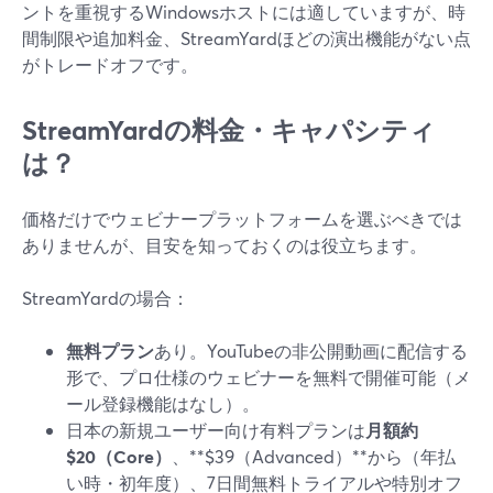
ントを重視するWindowsホストには適していますが、時
間制限や追加料金、StreamYardほどの演出機能がない点
がトレードオフです。
StreamYardの料金・キャパシティ
は？
価格だけでウェビナープラットフォームを選ぶべきでは
ありませんが、目安を知っておくのは役立ちます。
StreamYardの場合：
無料プラン
あり。YouTubeの非公開動画に配信する
形で、プロ仕様のウェビナーを無料で開催可能（メ
ール登録機能はなし）。
日本の新規ユーザー向け有料プランは
月額約
$20（Core）
、**$39（Advanced）**から（年払
い時・初年度）、7日間無料トライアルや特別オフ