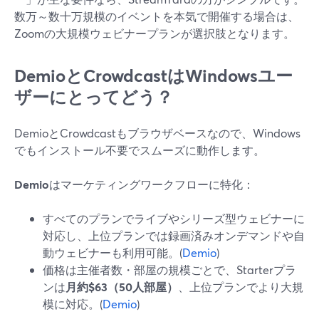
数万～数十万規模のイベントを本気で開催する場合は、
Zoomの大規模ウェビナープランが選択肢となります。
DemioとCrowdcastはWindowsユー
ザーにとってどう？
DemioとCrowdcastもブラウザベースなので、Windows
でもインストール不要でスムーズに動作します。
Demio
はマーケティングワークフローに特化：
すべてのプランでライブやシリーズ型ウェビナーに
対応し、上位プランでは録画済みオンデマンドや自
動ウェビナーも利用可能。(
Demio
)
価格は主催者数・部屋の規模ごとで、Starterプラ
ンは
月約$63（50人部屋）
、上位プランでより大規
模に対応。(
Demio
)