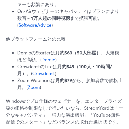
ァーも頻繁にあり。
On‑Airウェビナーのキャパシティはプランにより
数百～
1万人超の同時視聴
まで拡張可能。
(
SoftwareAdvice
)
他プラットフォームとの比較：
DemioのStarterは
月約$63（50人部屋）
、大規模
ほど高額。(
Demio
)
CrowdcastのLiteは
月約$49（100人・10時間/
月）
。(
Crowdcast
)
Zoom Webinarsは
月約$79
から、参加者数で価格上
昇。(
Zoom
)
Windowsでプロ仕様のウェビナーを、エンタープライズ
級の価格や制限なしで行いたいなら、StreamYardは「十
分なキャパシティ」「強力な演出機能」「YouTube無料
配信でのスタート」などバランスの取れた選択肢です。