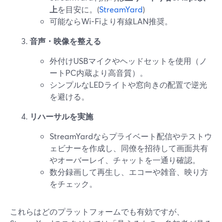
上
を目安に。(
StreamYard
)
可能ならWi-Fiより有線LAN推奨。
音声・映像を整える
外付けUSBマイクやヘッドセットを使用（ノ
ートPC内蔵より高音質）。
シンプルなLEDライトや窓向きの配置で逆光
を避ける。
リハーサルを実施
StreamYardならプライベート配信やテストウ
ェビナーを作成し、同僚を招待して画面共有
やオーバーレイ、チャットを一通り確認。
数分録画して再生し、エコーや雑音、映り方
をチェック。
これらはどのプラットフォームでも有効ですが、