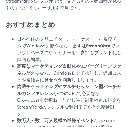
StreamYardのスタジオでは「見えるもの＝参加者が見る
もの」なのでリハーサルも簡単です。
おすすめまとめ
日本在住のクリエイター、マーケター、小規模チー
ムでWindowsを使うなら、
まずはStreamYard
でブ
ラウザベースのウェビナーを。参加もブランド化も
録画も簡単。
高度なマーケティング自動化やエバーグリーンファ
ネル
が必要なら、Demioも併せて検討し、追加コス
トや複雑さに見合うか判断しましょう。
内蔵チケッティングやマルチセッション型バーチャ
ルカンファレンス
が1つのURLで必要なら
Crowdcastも選択肢。ただし時間制限や追加料金を
StreamYardのシンプルな利用モデルと比較検討
を。
数万人～数十万人規模の単発イベント
ならZoom