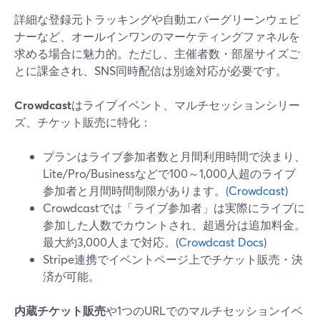
詳細な登録元トラッキングや自動エバーグリーンウェビ
ナーなど、オールインワンのマーケティングファネルを
求める場合に魅力的。ただし、主催者数・部屋サイズご
とに課金され、SNS同時配信は別途対応が必要です。
Crowdcast
はライブイベント、マルチセッションシリー
ズ、チケット販売に特化：
プランはライブ参加者数と月間利用時間で決まり、
Lite/Pro/Businessなどで100～1,000人超のライブ
参加者と月間時間制限があります。(
Crowdcast
)
Crowdcastでは「ライブ参加者」は実際にライブに
参加した人数でカウントされ、超過分は追加料金。
最大約3,000人まで対応。(
Crowdcast Docs
)
Stripe連携でイベントページ上でチケット販売・決
済が可能。
内蔵チケット販売
や1つのURLでのマルチセッションイベ