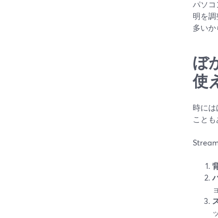
パソコ
明を調
多いか
ぼ
使
時には
ことも
Str