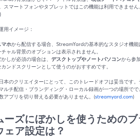
。スマートフォンやタブレットではこの機能は利用できません
)
運用イメージ：
スマホ
から配信する場合、StreamYardの基本的なスタジオ
ーチャル背景のオプションは表示されません。
ぼかしが必須の場合は、
デスクトップやノートパソコン
から参
セカンドスクリーンとして使うのがおすすめです。
日本のクリエイターにとって、このトレードオフは妥当です。
マルチ配信・ブランディング・ローカル録画が一つの場所でで
数アプリを切り替える必要がありません。(
streamyard.com
)
ムーズにぼかしを使うためのブ
ウェア設定は？