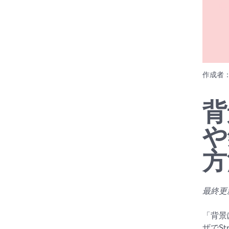
作成者
背
や
方
最終更新日
「背景
ザでS