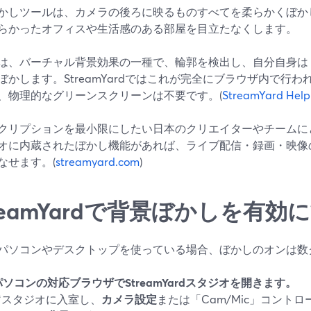
かしツールは、カメラの後ろに映るものすべてを柔らかくぼか
らかったオフィスや生活感のある部屋を目立たなくします。
は、バーチャル背景効果の一種で、輪郭を検出し、自分自身は
ぼかします。StreamYardではこれが完全にブラウザ内で行
、物理的なグリーンスクリーンは不要です。(
StreamYard Help
クリプションを最小限にしたい日本のクリエイターやチームに
オに内蔵されたぼかし機能があれば、ライブ配信・録画・映像
なせます。(
streamyard.com
)
treamYardで背景ぼかしを有
パソコンやデスクトップを使っている場合、ぼかしのオンは数
パソコンの対応ブラウザでStreamYardスタジオを開きます。
**スタジオに入室し、
カメラ設定
または「Cam/Mic」コント