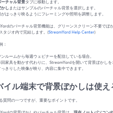
バーチャル背景
タブに移動します。
ぼかし
またはサンプルのバーチャル背景を選択します。
顔がはっきり映るようにフレーミングや照明を調整します。
eamYardのバーチャル背景機能は、グリーンスクリーン不要で
スタジオ内で完結します。(
StreamYard Help Center
)
例：
ワンルームから毎週ウェビナーを配信している場合。
毎回家具を動かす代わりに、StreamYardを開いて背景ぼか
すっきりした映像が映り、内容に集中できます。
バイル端末で背景ぼかしは使え
る質問の一つですが、重要なポイントです。
eamYardの背景ぼかしやバーチャル背景は、
現在ノートパソコン