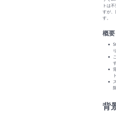
トは不
すが、
す。
概要
背