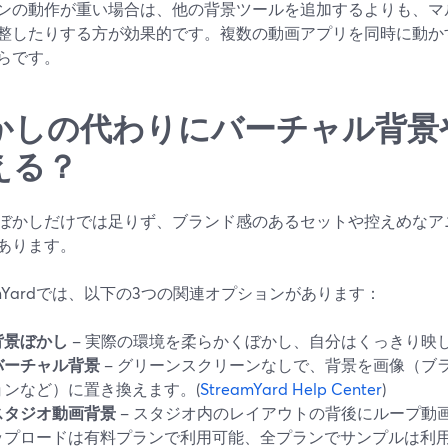
ンの動作が重い場合は、他の背景ツールを追加するよりも、マ
整したりする方が効果的です。複数の動画アプリを同時に動か
らです。
かしの代わりにバーチャル背景
える？
ぼかしだけでは足りず、ブランド感のあるセットや控えめなア
あります。
eamYardでは、以下の3つの関連オプションがあります：
背景ぼかし
– 実際の環境を柔らかくぼかし、自分はくっきり映
バーチャル背景
– グリーンスクリーンなしで、背景を画像（ブ
ョンなど）に置き換えます。(
StreamYard Help Center
)
スタジオ動画背景
– スタジオ内のレイアウトの背後にループ動
ップロードは有料プランで利用可能、全プランでサンプルは利用