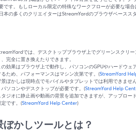
要です。もしローカル限定の特殊なワークフローが必要な場合
日本の多くのクリエイターはStreamYardのブラウザベース
StreamYardでは、デスクトップブラウザ上でグリーンスクリ
り、完全に置き換えたりできます。
この効果はブラウザ上で動作し、パソコンのGPUやハードウェ
するため、パフォーマンスはマシン次第です。(
StreamYard Hel
背景ぼかしは現時点でモバイルやタブレットでは利用できませ
トパソコンやデスクトップが必要です。(
StreamYard Help Cent
スタジオに静止画や動画の背景を追加できますが、アップロー
限定です。(
StreamYard Help Center
)
景ぼかしツールとは？