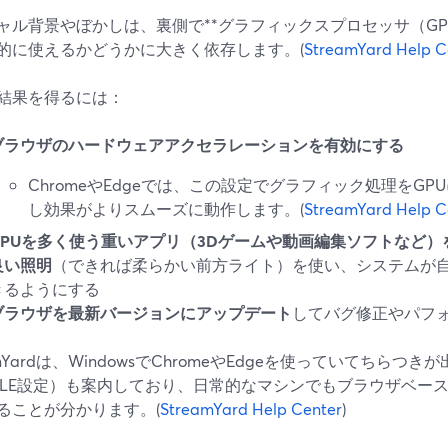
ャル背景やぼかしは、裏側で**グラフィックスプロセッサ（GP
的に使えるかどうかに大きく依存します。(
StreamYard Help C
結果を得るには：
ブラウザのハードウェアアクセラレーションを有効にする
ChromeやEdgeでは、この設定でグラフィック処理をG
し効果がよりスムーズに動作します。(
StreamYard Help C
GPUを多く使う重いアプリ（3Dゲームや動画編集ソフトなど）
良い照明
（できれば柔らかい前方ライト）を使い、システムが
きるようにする
ブラウザを最新バージョンにアップデート
してバグ修正やパフ
amYardは、WindowsでChromeやEdgeを使っていてちら
GLE設定）も案内しており、日常的なマシンでもブラウザベー
ることが分かります。(
StreamYard Help Center
)