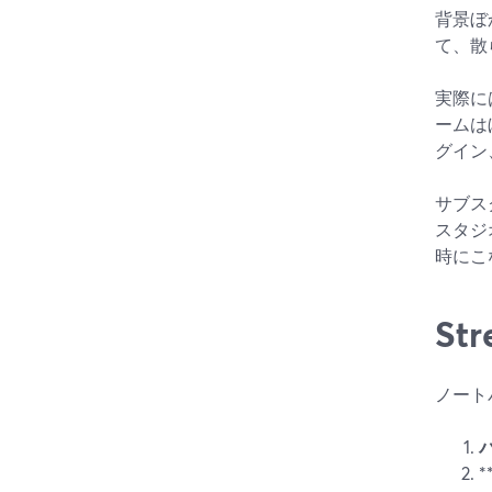
背景ぼ
て、散
実際に
ームは
グイン
サブス
スタジ
時にこ
S
ノート