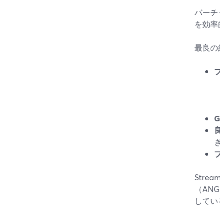
バーチ
を効率
最良の
Stre
（AN
してい