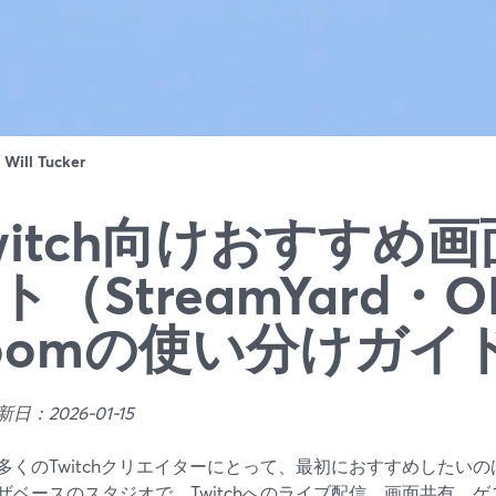
：
Will Tucker
witch向けおすすめ
ト（StreamYard・O
oomの使い分けガイ
日：2026-01-15
多くのTwitchクリエイターにとって、最初におすすめしたいのはS
ザベースのスタジオで、Twitchへのライブ配信、画面共有、