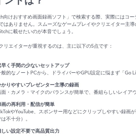
itch向けおすすめ画面録画ソフト」で検索する際、実際にはコ
ではありません。スムーズなゲームプレイやクリエイター主導
witchに載せたいのが本音でしょう。
クリエイターが重視するのは、主に以下の5点です：
素早く手間の少ないセットアップ
一般的なノートPCから、ドライバーやGPU設定に悩まず「Go L
分かりやすいプレゼンター主導の録画
画面・カメラ・マイクのバランスが簡単で、番組らしいレイア
録画の再利用・配信が簡単
TikTokやYouTube、スポンサー用などにクリップしやすい録画が
では不十分）。
難しい設定不要で高品質出力