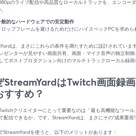
1080pのライブ配信や高品質なローカルトラックを、エンコー
い。
一般的なハードウェアでの安定動作
ドロップフレームを避けるためだけにハイスペックPCを求めら
eamYardは、まさにこれらの条件を満たすために設計されてい
レゼンターが見やすい画面共有、画面・マイク音声の独立制御
してポストプロダクション向けのマルチトラックローカル録画
StreamYardはTwitch画
おすすめ？
Twitchクリエイターにとって重要なのは「最も高機能なツー
て配信できるか」です。StreamYardは、まさにその“成果重
chでStreamYardを使うと、以下のメリットがあります：