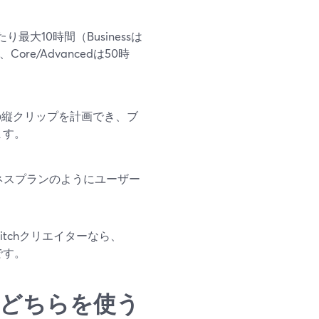
大10時間（Businessは
e/Advancedは50時
els用の縦クリップを計画でき、ブ
ます。
ビジネスプランのようにユーザー
tchクリエイターなら、
です。
配信でどちらを使う