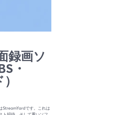
画面録画ソ
BS・
ド）
treamYardです。これは
ゲスト招待、そして重いソフ