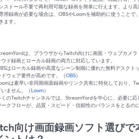
ンストール不要で再利用可能な録画を簡単に行えます。より高
専用録画が必要な場合は、OBSやLoomを補助的に使うこと
きます。
StreamYardは、ブラウザからTwitch向けに画面・ウェブカ
ラウド録画とローカル録画の両方に対応しています。
OBSはローカル録画や高度なシーン制御に優れた無料デスクト
ードウェア要件が高めです。（
OBS
）
Loomは素早い非同期画面録画やリンク共有に特化しており、Tw
ていません。（
Loom
）
多くのTwitchチャンネルでは、StreamYardを中心に、必要に
ワークフローが、品質・スピード・信頼性のバランスをとるの
witch向け画面録画ソフト選び
イントは？