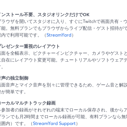
インストール不要、スタジオリンクだけでOK
ブラウザを開いてスタジオに入り、すぐにTwitchで画面共有
可能。無料プランでもブラウザからライブ配信・ゲスト招待が
限内で利用可能です。（
StreamYard
）
プレゼンター重視のレイアウト
画面を全幅表示、ピクチャーインピクチャー、カメラやゲスト
に自在にレイアウト変更可能。チュートリアルやソフトウェア
す。
音声の独立制御
画面音声とマイク音声を別々に管理できるため、ゲーム音と解
整が簡単です。
ローカルマルチトラック録画
各参加者の録画がそれぞれの端末でローカル保存され、後から
プランでも月2時間までローカル録画が可能、有料プランなら無
範囲内）です。（
StreamYard Support
）