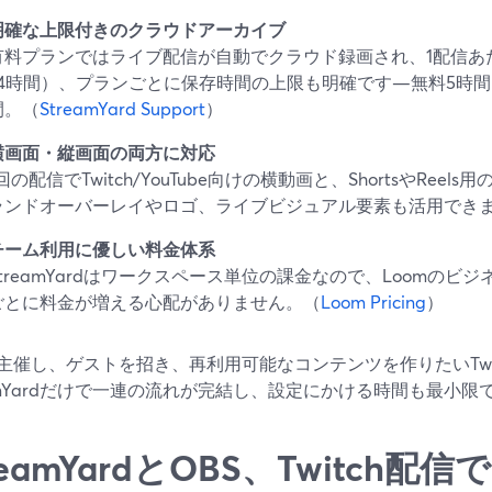
明確な上限付きのクラウドアーカイブ
有料プランではライブ配信が自動でクラウド録画され、1配信あたり最
24時間）、プランごとに保存時間の上限も明確です—無料5時間、Cor
間。（
StreamYard Support
）
横画面・縦画面の両方に対応
1回の配信でTwitch/YouTube向けの横動画と、ShortsやRe
ランドオーバーレイやロゴ、ライブビジュアル要素も活用でき
チーム利用に優しい料金体系
StreamYardはワークスペース単位の課金なので、Loomの
ごとに料金が増える心配がありません。（
Loom Pricing
）
主催し、ゲストを招き、再利用可能なコンテンツを作りたいTwi
eamYardだけで一連の流れが完結し、設定にかける時間も最小限
reamYardとOBS、Twitch