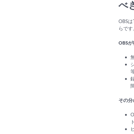
べ
OBS
らです
OBS
その分
O