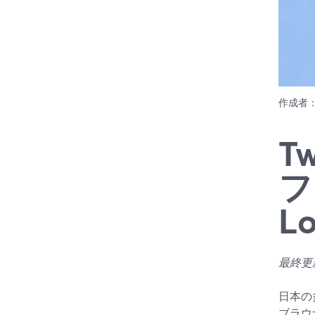
作成者
T
フ
L
最終更新
日本の
ブラウ