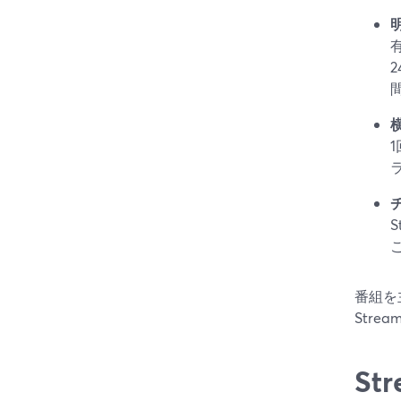
番組を
Str
St