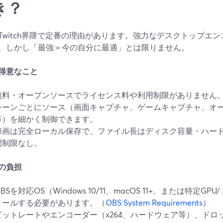
き？
はTwitch界隈で定番の理由があります。強力なデスクトップエ
。しかし「最強＝今の自分に最適」とは限りません。
が得意なこと
無料・オープンソースでライセンス料や利用制限がありません
シーンごとにソース（画面キャプチャ、ゲームキャプチャ、オ
等）を細かく制御できます。
録画は完全ローカル保存で、ファイル長はディスク容量・ハー
間制限なし。
の負担
BSを対応OS（Windows 10/11、macOS 11+、または特定GP
トールする必要があります。（
OBS System Requirements
）
ビットレートやエンコーダー（x264、ハードウェア等）、ドロ