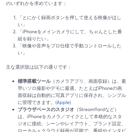
のいずれかを求めています：
「とにかく録画ボタンを押して使える映像がほし
い」
「iPhoneをメインカメラにして、ちゃんとした番
組を録りたい」
「映像や音声をプロ仕様で手動コントロールした
い」
主な選択肢は以下の通りです：
標準搭載ツール
（カメラアプリ、画面収録）は、素
早いソロ撮影やデモに最適。たとえばiPhoneの画
面収録は自動的に写真アプリに保存され、シンプル
に管理できます。(
Apple
)
ブラウザベースのスタジオ
（StreamYardなど）
は、iPhoneをカメラ／マイクとして本格的なスタ
ジオに接続。シーンやレイアウト、ブランド設定、
ローカル＋クラウド録画が可能で、番組やインタビ