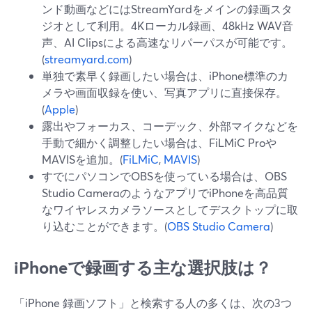
ンド動画などにはStreamYardをメインの録画スタ
ジオとして利用。4Kローカル録画、48kHz WAV音
声、AI Clipsによる高速なリパーパスが可能です。
(
streamyard.com
)
単独で素早く録画したい場合は、iPhone標準のカ
メラや画面収録を使い、写真アプリに直接保存。
(
Apple
)
露出やフォーカス、コーデック、外部マイクなどを
手動で細かく調整したい場合は、FiLMiC Proや
MAVISを追加。(
FiLMiC
,
MAVIS
)
すでにパソコンでOBSを使っている場合は、OBS
Studio CameraのようなアプリでiPhoneを高品質
なワイヤレスカメラソースとしてデスクトップに取
り込むことができます。(
OBS Studio Camera
)
iPhoneで録画する主な選択肢は？
「iPhone 録画ソフト」と検索する人の多くは、次の3つ