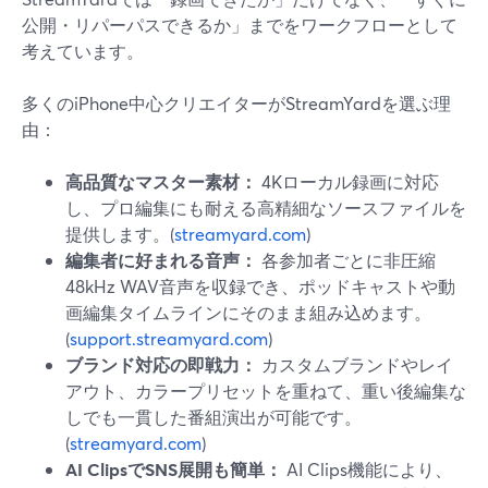
公開・リパーパスできるか」までをワークフローとして
考えています。
多くのiPhone中心クリエイターがStreamYardを選ぶ理
由：
高品質なマスター素材：
4Kローカル録画に対応
し、プロ編集にも耐える高精細なソースファイルを
提供します。(
streamyard.com
)
編集者に好まれる音声：
各参加者ごとに非圧縮
48kHz WAV音声を収録でき、ポッドキャストや動
画編集タイムラインにそのまま組み込めます。
(
support.streamyard.com
)
ブランド対応の即戦力：
カスタムブランドやレイ
アウト、カラープリセットを重ねて、重い後編集な
しでも一貫した番組演出が可能です。
(
streamyard.com
)
AI ClipsでSNS展開も簡単：
AI Clips機能により、