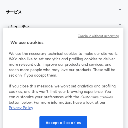
サービス
コミュニティ
Continue without accepting
StreamYard：
We use cookies
We use the necessary technical cookies to make our site work.
参加する
We'd also like to set analytics and profiling cookies to deliver
more relevant ads, improve our products and services, and
オン
X
reach more people who may love our products. These will be
Facebook
YouTube
ライ
(Twitter)
新しいタブで開く
新し
新しいタブで開く
set only if you accept them.
ンセ
ミナ
If you close this message, we won’t set analytics and profiling
ー
cookies, and this won’t limit your browsing experience. You
can customize your preferences with the
Customize cookies
Instagram
LinkedIn
新しいタブで開く
新しいタブで開く
button below. For more information, have a look at our
Privacy Policy
Accept all cookies