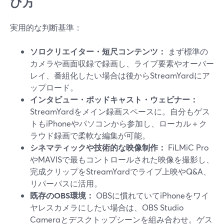
び方
実用的な判断基準：
ソロクリエイター・短尺コンテンツ：
まず標準の
カメラや画面収録で録画し、ライブ要素やオーバー
レイ、番組化したい場合は後からStreamYardにア
ップロード。
インタビュー・ポッドキャスト・ウェビナー：
StreamYardをメイン録画スペースに。自分もゲス
トもiPhoneやパソコンから参加し、ローカル＋ク
ラウド録画で柔軟な編集が可能。
シネマティックや技術的な映像制作：
FiLMiC Pro
やMAVISで最もコントロールされた映像を撮影し、
完成クリップをStreamYardでライブ上映やQ&A、
リパーパスに活用。
既存のOBS環境：
OBSに慣れていてiPhoneをワイ
ヤレスカメラにしたい場合は、OBS Studio
Cameraとデスクトップシーンを組み合わせ。ゲス