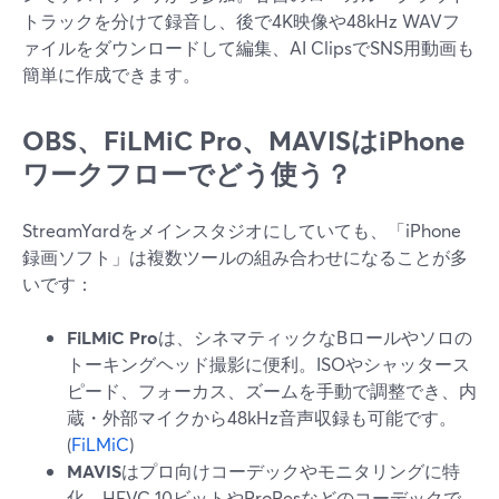
トラックを分けて録音し、後で4K映像や48kHz WAVフ
ァイルをダウンロードして編集、AI ClipsでSNS用動画も
簡単に作成できます。
OBS、FiLMiC Pro、MAVISはiPhone
ワークフローでどう使う？
StreamYardをメインスタジオにしていても、「iPhone
録画ソフト」は複数ツールの組み合わせになることが多
いです：
FiLMiC Pro
は、シネマティックなBロールやソロの
トーキングヘッド撮影に便利。ISOやシャッタース
ピード、フォーカス、ズームを手動で調整でき、内
蔵・外部マイクから48kHz音声収録も可能です。
(
FiLMiC
)
MAVIS
はプロ向けコーデックやモニタリングに特
化。HEVC 10ビットやProResなどのコーデックで