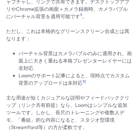
ャプチャし、リンクで共有できます。デスクトップアプ
リやChrome拡張の画面＋カメラ録画時、カメラバブル
9
にバーチャル背景を適用可能です
。
ただし、これは本格的なグリーンスクリーン合成とは異
なります：
バーチャル背景はカメラバブルのみに適用され、画
面上に大きく重ねる本格プレゼンターレイヤーには
非対応
Loomのサポート記事によると、現時点でカスタム
10
背景のアップロードは未対応
主な用途が短くカジュアルな説明やフィードバッククリ
ップ（リンク共有前提）なら、Loomはシンプルな追加
ツールです。しかし、長尺のトレーニングや複数人デ
モ、「番組」的な内容になると、スタジオ型環境
（StreamYard等）の方が柔軟です。