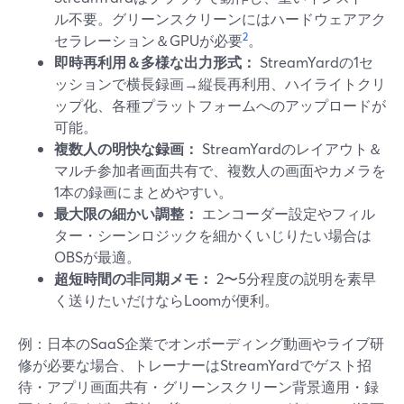
ル不要。グリーンスクリーンにはハードウェアアク
2
セラレーション＆GPUが必要
。
即時再利用＆多様な出力形式：
StreamYardの1セ
ッションで横長録画→縦長再利用、ハイライトクリ
ップ化、各種プラットフォームへのアップロードが
可能。
複数人の明快な録画：
StreamYardのレイアウト＆
マルチ参加者画面共有で、複数人の画面やカメラを
1本の録画にまとめやすい。
最大限の細かい調整：
エンコーダー設定やフィル
ター・シーンロジックを細かくいじりたい場合は
OBSが最適。
超短時間の非同期メモ：
2〜5分程度の説明を素早
く送りたいだけならLoomが便利。
例：日本のSaaS企業でオンボーディング動画やライブ研
修が必要な場合、トレーナーはStreamYardでゲスト招
待・アプリ画面共有・グリーンスクリーン背景適用・録