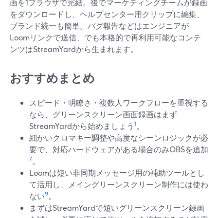
画を1ブラウザで完結。後でマーケティングチームが録画
をダウンロードし、ヘルプセンター用クリップに編集、
ブランド統一も簡単。バグ報告などはエンジニアが
Loomリンクで送信、でも本格的で再利用可能なコンテ
ンツはStreamYardから生まれます。
おすすめまとめ
スピード・明瞭さ・複数人ワークフローを重視する
なら、グリーンスクリーン画面録画はまず
1
StreamYardから始めましょう
。
細かいクロマキー調整や高度なシーンロジックが必
要で、対応ハードウェアがある場合のみOBSを追加
7
。
Loomは短い非同期メッセージ用の補助ツールとし
て活用し、メイングリーンスクリーン制作には使わ
9
ない
。
まずはStreamYardで短いグリーンスクリーン録画