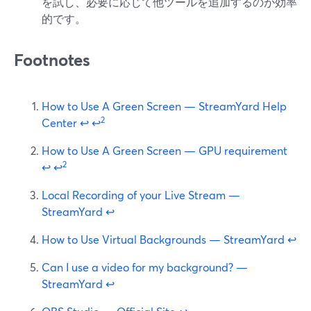
を試し、必要に応じて他ツールを追加するのが効率
的です。
Footnotes
How to Use A Green Screen — StreamYard Help
2
Center
↩
↩
How to Use A Green Screen — GPU requirement
2
↩
↩
Local Recording of your Live Stream —
StreamYard
↩
How to Use Virtual Backgrounds — StreamYard
↩
Can I use a video for my background? —
StreamYard
↩