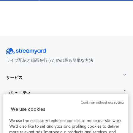
ライブ配信と録画を行うための最も簡単な方法
サービス
コミュニティ
Continue without accepting
StreamYard：
We use cookies
We use the necessary technical cookies to make our site work.
参加する
We'd also like to set analytics and profiling cookies to deliver
more relevant ads, improve our products and services, and