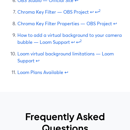
OBS Studio — Official Site
↩
2
Chroma Key Filter — OBS Project
↩
↩
Chroma Key Filter Properties — OBS Project
↩
How to add a virtual background to your camera
2
bubble — Loom Support
↩
↩
Loom virtual background limitations — Loom
Support
↩
Loom Plans Available
↩
Frequently Asked
Questions