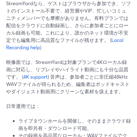
StreamYardなら、ゲストはブラウザから参加でき、ソフ
トのインストール不要で、経営層やVIP、忙しいコミュ
ニティメンバーでも摩擦がありません。有料プランでは
配信をクラウドに自動録画し、さらに参加者ごとにロー
カル録画も可能。これにより、誰かのネット環境が不安
定でも編集用に高品質なファイルが残せます。 (
Local
Recording help
)
映像面では、StreamYardは対象プランで4Kローカル録
画に対応し、リプレイやハイライト動画にも十分な品質
です。 (
4K support
) 音声は、参加者ごとに非圧縮48kHz
WAVファイルが得られるため、編集者はポッドキャスト
やダイジェスト動画用にクリーンな素材を扱えます。
日常運用では：
ライブタウンホールを開催し、そのままクラウド録
画を即共有・ダウンロード可能。
その録画を高品質なローカル・WAVファイルでク