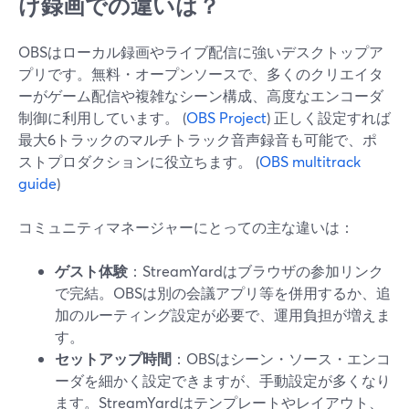
け録画での違いは？
OBSはローカル録画やライブ配信に強いデスクトップア
プリです。無料・オープンソースで、多くのクリエイタ
ーがゲーム配信や複雑なシーン構成、高度なエンコーダ
制御に利用しています。 (
OBS Project
) 正しく設定すれば
最大6トラックのマルチトラック音声録音も可能で、ポ
ストプロダクションに役立ちます。 (
OBS multitrack
guide
)
コミュニティマネージャーにとっての主な違いは：
ゲスト体験
：StreamYardはブラウザの参加リンク
で完結。OBSは別の会議アプリ等を併用するか、追
加のルーティング設定が必要で、運用負担が増えま
す。
セットアップ時間
：OBSはシーン・ソース・エンコ
ーダを細かく設定できますが、手動設定が多くなり
ます。StreamYardはテンプレートやレイアウト、