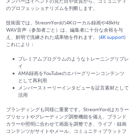
メンバーはイベントの見た目や音質から、コミュニティ
のプロフェッショナリズムを判断します。
技術面では、StreamYardの4Kローカル録画や48kHz
WAV音声（参加者ごと）は、編集者に十分な余裕を与
え、鮮明で洗練された成果物を作れます。 (
4K support
)
これにより：
プレミアムプログラムのようなトレーニングリプレ
イ
AMA録画をYouTubeのエバーグリーンコンテンツ
として再利用
メンバーストーリーインタビューを証言素材として
活用
ブランディングも同様に重要です。StreamYardはカラー
プリセットやグレーディング調整機能を備え、ブランド
カラーや照明に合わせて画面を調整でき、ライブ・録画
コンテンツがサイトやメール、コミュニティプラットフ