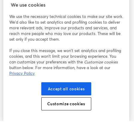
StreamYard：
We use cookies
We use the necessary technical cookies to make our site work.
参加する
We'd also like to set analytics and profiling cookies to deliver
more relevant ads, improve our products and services, and
オン
X
reach more people who may love our products. These will be
Facebook
YouTube
ライ
(Twitter)
新しいタブで開く
新し
新しいタブで開く
set only if you accept them.
ンセ
ミナ
If you close this message, we won’t set analytics and profiling
ー
cookies, and this won’t limit your browsing experience. You
can customize your preferences with the
Customize cookies
Instagram
LinkedIn
新しいタブで開く
新しいタブで開く
button below. For more information, have a look at our
Privacy Policy
Accept all cookies
利用規約
プラットフォーム利用規約
新しいタブで開く
新しいタブで開く
Customize cookies
個人情報保護方針
クッキーポリシー
新しいタブで開く
新しいタブで開く
クッキーの設定
ヘルプセンター
日本語
新しいタブで開く