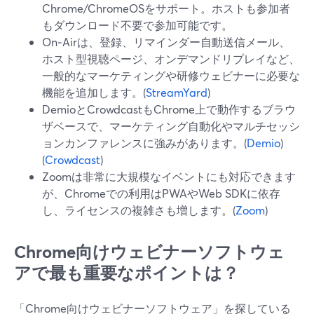
Chrome/ChromeOSをサポート。ホストも参加者
もダウンロード不要で参加可能です。
On‑Airは、登録、リマインダー自動送信メール、
ホスト型視聴ページ、オンデマンドリプレイなど、
一般的なマーケティングや研修ウェビナーに必要な
機能を追加します。(
StreamYard
)
DemioとCrowdcastもChrome上で動作するブラウ
ザベースで、マーケティング自動化やマルチセッシ
ョンカンファレンスに強みがあります。(
Demio
)
(
Crowdcast
)
Zoomは非常に大規模なイベントにも対応できます
が、Chromeでの利用はPWAやWeb SDKに依存
し、ライセンスの複雑さも増します。(
Zoom
)
Chrome向けウェビナーソフトウェ
アで最も重要なポイントは？
「Chrome向けウェビナーソフトウェア」を探している