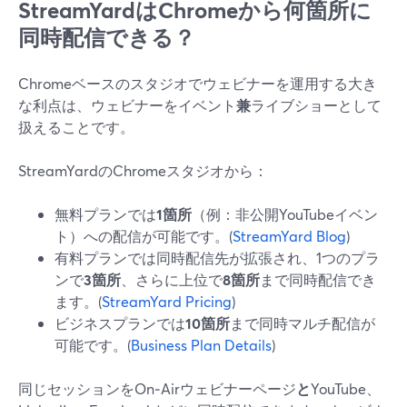
StreamYardはChromeから何箇所に
同時配信できる？
Chromeベースのスタジオでウェビナーを運用する大き
な利点は、ウェビナーをイベント
兼
ライブショーとして
扱えることです。
StreamYardのChromeスタジオから：
無料プランでは
1箇所
（例：非公開YouTubeイベン
ト）への配信が可能です。(
StreamYard Blog
)
有料プランでは同時配信先が拡張され、1つのプラ
ンで
3箇所
、さらに上位で
8箇所
まで同時配信でき
ます。(
StreamYard Pricing
)
ビジネスプランでは
10箇所
まで同時マルチ配信が
可能です。(
Business Plan Details
)
同じセッションをOn‑Airウェビナーページ
と
YouTube、