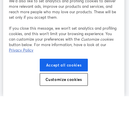
We'd also like to set analytics and profiling cookies to deliver
more relevant ads, improve our products and services, and
オン
X
reach more people who may love our products. These will be
Facebook
YouTube
ライ
(Twitter)
新しいタブで開く
新し
新しいタブで開く
set only if you accept them.
ンセ
ミナ
If you close this message, we won’t set analytics and profiling
ー
cookies, and this won’t limit your browsing experience. You
can customize your preferences with the
Customize cookies
Instagram
LinkedIn
新しいタブで開く
新しいタブで開く
button below. For more information, have a look at our
Privacy Policy
Accept all cookies
利用規約
プラットフォーム利用規約
新しいタブで開く
新しいタブで開く
Customize cookies
個人情報保護方針
クッキーポリシー
新しいタブで開く
新しいタブで開く
クッキーの設定
ヘルプセンター
日本語
新しいタブで開く
©
2026
Bending Spoons US Inc.