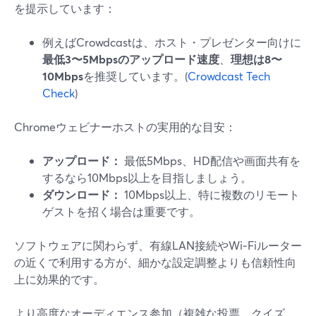
を提示しています：
例えばCrowdcastは、ホスト・プレゼンター向けに
最低3〜5Mbpsのアップロード速度
、
理想は8〜
10Mbps
を推奨しています。(
Crowdcast Tech
Check
)
Chromeウェビナーホストの実用的な目安：
アップロード：
最低5Mbps、HD配信や画面共有を
するなら10Mbps以上を目指しましょう。
ダウンロード：
10Mbps以上、特に複数のリモート
ゲストを招く場合は重要です。
ソフトウェアに関わらず、有線LAN接続やWi‑Fiルーター
の近くで利用する方が、細かな設定調整よりも信頼性向
上に効果的です。
より高度なオーディエンス参加（複雑な投票、クイズ、