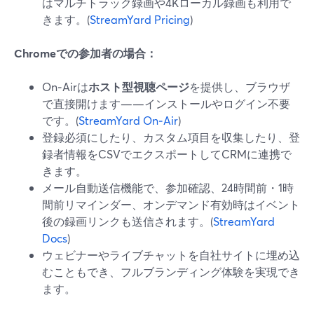
はマルチトラック録画や4Kローカル録画も利用で
きます。(
StreamYard Pricing
)
Chromeでの参加者の場合：
On‑Airは
ホスト型視聴ページ
を提供し、ブラウザ
で直接開けます——インストールやログイン不要
です。(
StreamYard On‑Air
)
登録必須にしたり、カスタム項目を収集したり、登
録者情報をCSVでエクスポートしてCRMに連携で
きます。
メール自動送信機能で、参加確認、24時間前・1時
間前リマインダー、オンデマンド有効時はイベント
後の録画リンクも送信されます。(
StreamYard
Docs
)
ウェビナーやライブチャットを自社サイトに埋め込
むこともでき、フルブランディング体験を実現でき
ます。