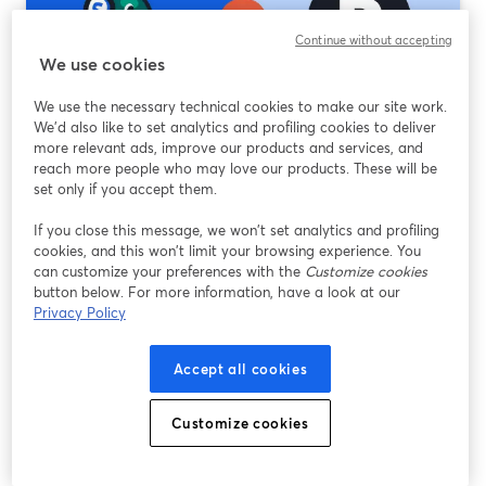
Continue without accepting
We use cookies
We use the necessary technical cookies to make our site work.
We'd also like to set analytics and profiling cookies to deliver
more relevant ads, improve our products and services, and
Restream vs StreamYard: Which Is the Best
reach more people who may love our products. These will be
set only if you accept them.
for Live Streaming?
If you close this message, we won’t set analytics and profiling
Mehr lesen
cookies, and this won’t limit your browsing experience. You
can customize your preferences with the
Customize cookies
button below. For more information, have a look at our
Privacy Policy
Accept all cookies
Customize cookies